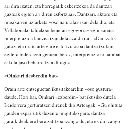
ari dira izaten, eta horregatik eskertzekoa da dantzari
gazteak egiten ari diren esfortzua». Dantzari, aktore eta
musikarien uztarketa «oso naturala» izan dela dio, eta
Villabonako taldekoei benetan «gogorra» egin zaiena
interpretazioa lantzea izan dela azaldu du. «Dantzatik
gatoz, eta orain arte gure esfortzu osoa dantza txukun
egitera bideratzen genuen, beraz, interpretazioko hainbat
eskola jaso beharra izan ditugu».
«Oinkari desberdin bat»
Orain arte entseguetan ikusitakoarekin «oso gustura»
daude. Hori bai, Oinkari «ezberdin» bat ikusiko dutela
Leidorrera gerturatzen direnek dio Arteagak: «Gu ohituta
gauden esparrutik dezente mugituko gara, dantza
garaikideak ere bere zatitxoa izango du, eta ez du izango
zerikusirik orain arte ikusi denarekin».