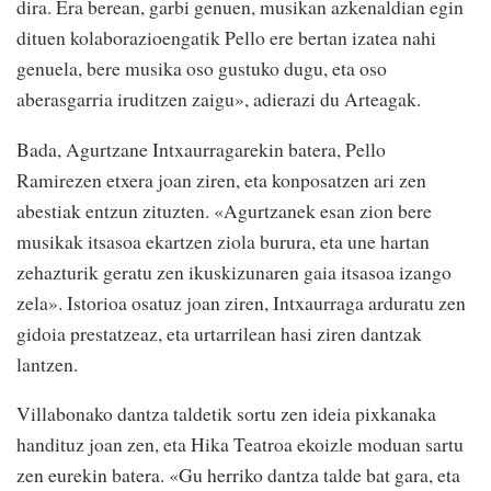
dira. Era berean, garbi genuen, musikan azkenaldian egin
dituen kolaborazioengatik Pello ere bertan izatea nahi
genuela, bere musika oso gustuko dugu, eta oso
aberasgarria iruditzen zaigu», adierazi du Arteagak.
Bada, Agurtzane Intxaurragarekin batera, Pello
Ramirezen etxera joan ziren, eta konposatzen ari zen
abestiak entzun zituzten. «Agurtzanek esan zion bere
musikak itsasoa ekartzen ziola burura, eta une hartan
zehazturik geratu zen ikuskizunaren gaia itsasoa izango
zela». Istorioa osatuz joan ziren, Intxaurraga arduratu zen
gidoia prestatzeaz, eta urtarrilean hasi ziren dantzak
lantzen.
Villabonako dantza taldetik sortu zen ideia pixkanaka
handituz joan zen, eta Hika Teatroa ekoizle moduan sartu
zen eurekin batera. «Gu herriko dantza talde bat gara, eta