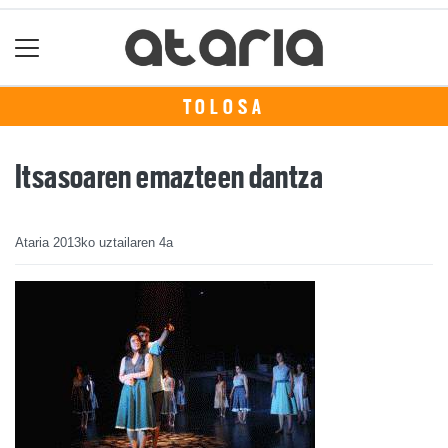
TOLOSA
Itsasoaren emazteen dantza
Ataria
2013ko uztailaren 4a