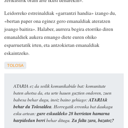
Leidorreko estreinaldiak «garrantzi handia» izango du,
«bertan paper ona eginez gero emanaldiak ateratzen
joango baitira». Halaber, aurrera begira etorriko diren
emanaldiek aukera emango diete euren ohiko
esparruetatik irten, eta antzokietan emanaldiak
eskaintzeko.
TOLOSA
ATARIA ez da soilik komunikabide bat: komunitate
baten ahotsa da, eta urte hauen guztien ondoren, zuen
babesa behar dugu, inoiz baino gehiago:
ATARIAk
behar du Tolosaldea
. Horregatik erronka bat daukagu
esku artean:
gure eskualdeko 28 herrietan hamarna
harpidedun berri
behar ditugu.
Zu falta zara, bazatoz?