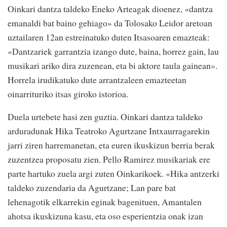
Oinkari dantza taldeko Eneko Arteagak dioenez, «dantza
emanaldi bat baino gehiago» da Tolosako Leidor aretoan
uztailaren 12an estreinatuko duten Itsasoaren emazteak:
«Dantzariek garrantzia izango dute, baina, horrez gain, lau
musikari ariko dira zuzenean, eta bi aktore taula gainean».
Horrela irudikatuko dute arrantzaleen emazteetan
oinarrituriko itsas giroko istorioa.
Duela urtebete hasi zen guztia. Oinkari dantza taldeko
arduradunak Hika Teatroko Agurtzane Intxaurragarekin
jarri ziren harremanetan, eta euren ikuskizun berria berak
zuzentzea proposatu zien. Pello Ramirez musikariak ere
parte hartuko zuela argi zuten Oinkarikoek. «Hika antzerki
taldeko zuzendaria da Agurtzane; Lan pare bat
lehenagotik elkarrekin eginak bagenituen, Amantalen
ahotsa ikuskizuna kasu, eta oso esperientzia onak izan