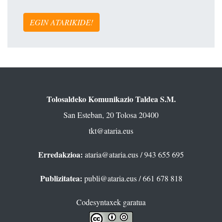
EGIN ATARIKIDE!
Tolosaldeko Komunikazio Taldea S.M.
San Esteban, 20 Tolosa 20400
tkt@ataria.eus
Erredakzioa:
ataria@ataria.eus
/ 943 655 695
Publizitatea:
publi@ataria.eus
/ 661 678 818
Codesyntaxek garatua