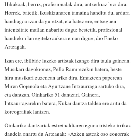
Hikakoak, berriz, profesionalak dira, antzerkiaz bizi dira.
Horrek, batetik, ikuskizunaren tamaina handitu du, ardura
handiagoa izan da guretzat, eta batez ere, entseguen
intentsitate mailan nabaritu dugu; bestetik, profesional
handiekin lan egiteko aukera eman digu», dio Eneko
Arteagak.
Izan ere, ibilbide luzeko artistak izango dira taula gainean.
Musikari dagokionez, Pello Ramirezekin batera, beste
hiru musikari zuzenean ariko dira. Emazteen paperean
Miren Gojenola eta Agurtzane Intxaurraga sartuko dira,
eta dantzan, Oinkariko 51 dantzari. Gainera,
Intxaurragarekin batera, Kukai dantza taldea ere aritu da
koreografiak lantzen.
Oinkariko dantzariak estreinaldiaren eguna iristeko irrikaz
daudela onartu du Arteagak: «Azken asteak oso gogorrak