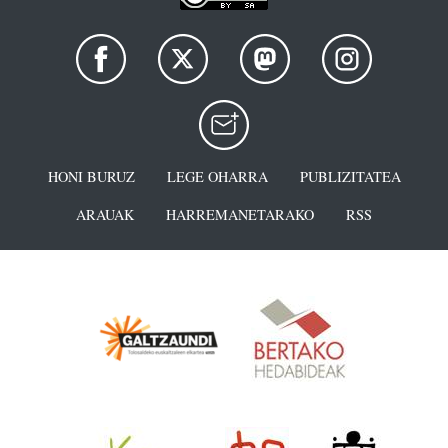
HONI BURUZ
LEGE OHARRA
PUBLIZITATEA
ARAUAK
HARREMANETARAKO
RSS