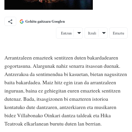
Gehitu gaitzazu Googlen
Entzun
Itzuli
Erraztu
Arrantzaleen emazteek sentitzen duten bakardadearen
gogortasuna. Alargunak nahiz senarra itsasoan duenak.
Antzerakoa da sentimendua bi kasuetan, bietan nagusitzen
baita bakardadea. Maiz hitz egin izan da arrantzaleen
inguruan, baina ez gehiegitan euren emazteek sentitzen
dutenaz. Bada, itsasgizonen bi emazteren istorioa
kontatuko dute dantzaren, antzerkiaren eta musikaren
bidez Villabonako Oinkari dantza taldeak eta Hika
Teatroak elkarlanean burutu duten lan berrian.