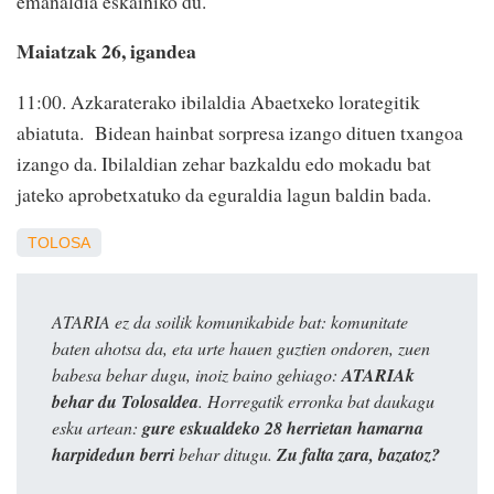
emanaldia eskainiko du.
Maiatzak 26, igandea
11:00. Azkaraterako ibilaldia Abaetxeko lorategitik
abiatuta. Bidean hainbat sorpresa izango dituen txangoa
izango da. Ibilaldian zehar bazkaldu edo mokadu bat
jateko aprobetxatuko da eguraldia lagun baldin bada.
TOLOSA
ATARIA ez da soilik komunikabide bat: komunitate
baten ahotsa da, eta urte hauen guztien ondoren, zuen
babesa behar dugu, inoiz baino gehiago:
ATARIAk
behar du Tolosaldea
. Horregatik erronka bat daukagu
esku artean:
gure eskualdeko 28 herrietan hamarna
harpidedun berri
behar ditugu.
Zu falta zara, bazatoz?