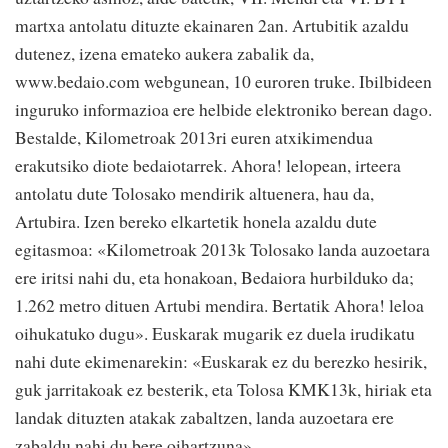
martxa antolatu dituzte ekainaren 2an. Artubitik azaldu
dutenez, izena emateko aukera zabalik da,
www.bedaio.com webgunean, 10 euroren truke. Ibilbideen
inguruko informazioa ere helbide elektroniko berean dago.
Bestalde, Kilometroak 2013ri euren atxikimendua
erakutsiko diote bedaiotarrek. Ahora! lelopean, irteera
antolatu dute Tolosako mendirik altuenera, hau da,
Artubira. Izen bereko elkartetik honela azaldu dute
egitasmoa: «Kilometroak 2013k Tolosako landa auzoetara
ere iritsi nahi du, eta honakoan, Bedaiora hurbilduko da;
1.262 metro dituen Artubi mendira. Bertatik Ahora! leloa
oihukatuko dugu». Euskarak mugarik ez duela irudikatu
nahi dute ekimenarekin: «Euskarak ez du berezko hesirik,
guk jarritakoak ez besterik, eta Tolosa KMK13k, hiriak eta
landak dituzten atakak zabaltzen, landa auzoetara ere
zabaldu nahi du bere oihartzuna».