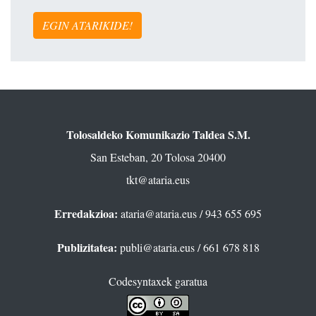
EGIN ATARIKIDE!
Tolosaldeko Komunikazio Taldea S.M.
San Esteban, 20 Tolosa 20400
tkt@ataria.eus
Erredakzioa:
ataria@ataria.eus
/ 943 655 695
Publizitatea:
publi@ataria.eus
/ 661 678 818
Codesyntaxek garatua