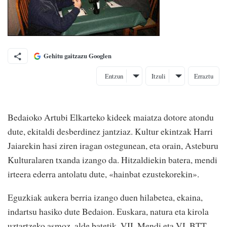
Gehitu gaitzazu Googlen
Entzun
Itzuli
Erraztu
Bedaioko Artubi Elkarteko kideek maiatza dotore atondu
dute, ekitaldi desberdinez jantziaz. Kultur ekintzak Harri
Jaiarekin hasi ziren iragan ostegunean, eta orain, Asteburu
Kulturalaren txanda izango da. Hitzaldiekin batera, mendi
irteera ederra antolatu dute, «hainbat ezustekorekin».
Eguzkiak aukera berria izango duen hilabetea, ekaina,
indartsu hasiko dute Bedaion. Euskara, natura eta kirola
uztartzeko asmoz, alde batetik, VII. Mendi eta VI. BTT