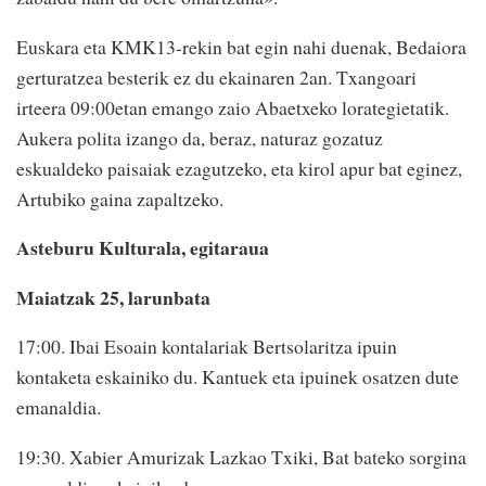
Euskara eta KMK13-rekin bat egin nahi duenak, Bedaiora
gerturatzea besterik ez du ekainaren 2an. Txangoari
irteera 09:00etan emango zaio Abaetxeko lorategietatik.
Aukera polita izango da, beraz, naturaz gozatuz
eskualdeko paisaiak ezagutzeko, eta kirol apur bat eginez,
Artubiko gaina zapaltzeko.
Asteburu Kulturala, egitaraua
Maiatzak 25, larunbata
17:00. Ibai Esoain kontalariak Bertsolaritza ipuin
kontaketa eskainiko du. Kantuek eta ipuinek osatzen dute
emanaldia.
19:30. Xabier Amurizak Lazkao Txiki, Bat bateko sorgina