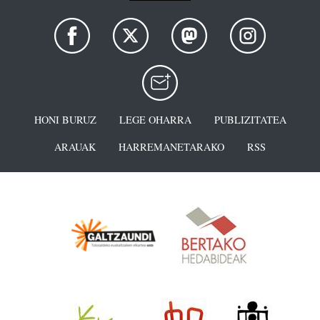
HONI BURUZ
LEGE OHARRA
PUBLIZITATEA
ARAUAK
HARREMANETARAKO
RSS