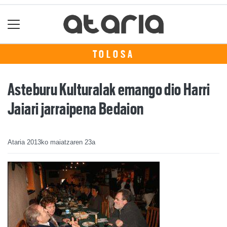
TOLOSA
Asteburu Kulturalak emango dio Harri
Jaiari jarraipena Bedaion
Ataria
2013ko maiatzaren 23a