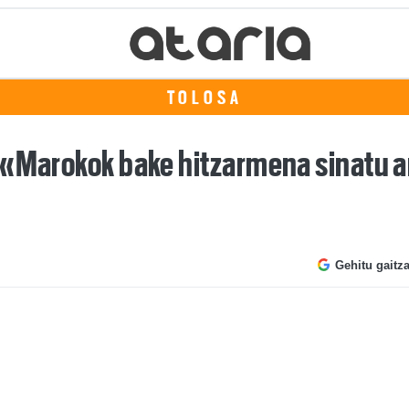
TOLOSA
«Marokok bake hitzarmena sinatu arr
Gehitu gaitz