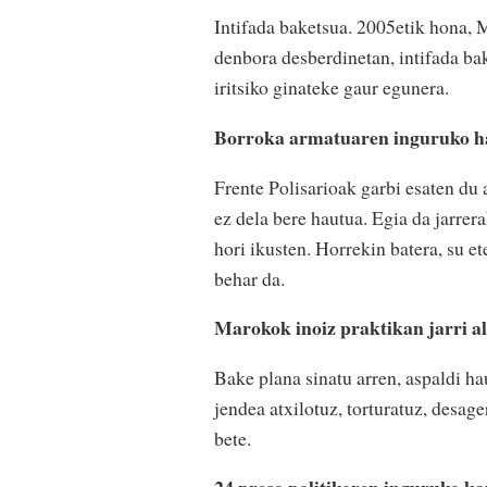
Intifada baketsua. 2005etik hona,
denbora desberdinetan, intifada ba
iritsiko ginateke gaur egunera.
Borroka armatuaren inguruko ha
Frente Polisarioak garbi esaten du
ez dela bere hautua. Egia da jarrer
hori ikusten. Horrekin batera, su e
behar da.
Marokok inoiz praktikan jarri al
Bake plana sinatu arren, aspaldi hau
jendea atxilotuz, torturatuz, desag
bete.