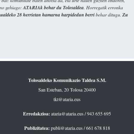
bat: komunitate baten ahotsa da, eta urte hauen guztien ondoren,
ino gehiago:
ATARIAk behar du Tolosaldea
. Horregatik erronka
kualdeko 28 herrietan hamarna harpidedun berri
behar ditugu.
Zu
Tolosaldeko Komunikazio Taldea S.M.
San Esteban, 20 Tolosa 20400
tkt@ataria.eus
Erredakzioa:
ataria@ataria.eus
/ 943 655 695
Publizitatea:
publi@ataria.eus
/ 661 678 818