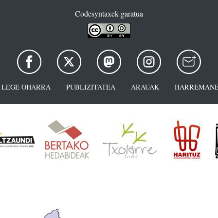
Codesyntaxek garatua
LEGE OHARRA
PUBLIZITATEA
ARAUAK
HARREMANE