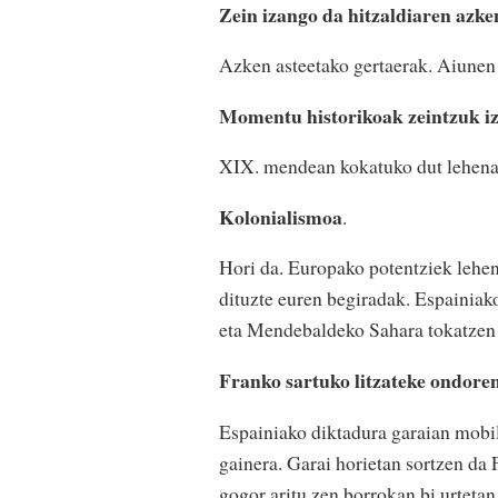
Zein izango da hitzaldiaren azke
Azken asteetako gertaerak. Aiunen z
Momentu historikoak zeintzuk i
XIX. mendean kokatuko dut lehena, 
Kolonialismoa
.
Hori da. Europako potentziek lehen
dituzte euren begiradak. Espainiako
eta Mendebaldeko Sahara tokatzen 
Franko sartuko litzateke ondoren
Espainiako diktadura garaian mobil
gainera. Garai horietan sortzen da 
gogor aritu zen borrokan bi urtetan