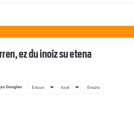
en, ez du inoiz su etena
azu Googlen
Entzun
Itzuli
Erraztu