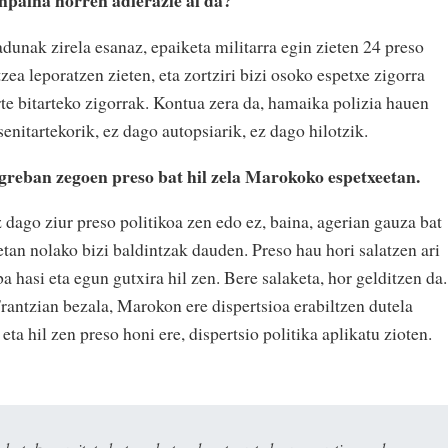
npaina horren adierazle al da?
dunak zirela esanaz, epaiketa militarra egin zieten 24 preso
zea leporatzen zieten, eta zortziri bizi osoko espetxe zigorra
rte bitarteko zigorrak. Kontua zera da, hamaika polizia hauen
enitartekorik, ez dago autopsiarik, ez dago hilotzik.
greban zegoen preso bat hil zela Marokoko espetxeetan.
z dago ziur preso politikoa zen edo ez, baina, agerian gauza bat
an nolako bizi baldintzak dauden. Preso hau hori salatzen ari
ba hasi eta egun gutxira hil zen. Bere salaketa, hor gelditzen da.
rantzian bezala, Marokon ere dispertsioa erabiltzen dutela
ta hil zen preso honi ere, dispertsio politika aplikatu zioten.