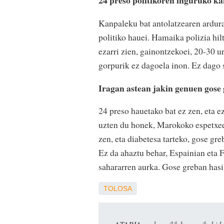
24 preso politikoren inguruko ka
Kanpaleku bat antolatzearen ardura
politiko hauei. Hamaika polizia hilt
ezarri zien, gainontzekoei, 20-30 u
gorpurik ez dagoela inon. Ez dago s
Iragan astean jakin genuen gose 
24 preso hauetako bat ez zen, eta e
uzten du honek, Marokoko espetxeet
zen, eta diabetesa tarteko, gose gre
Ez da ahaztu behar, Espainian eta F
sahararren aurka. Gose greban hasi e
TOLOSA