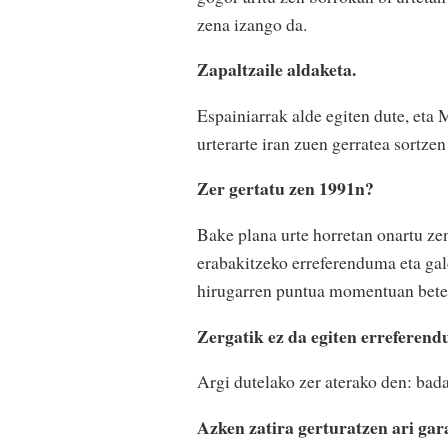
zena izango da.
Zapaltzaile aldaketa.
Espainiarrak alde egiten dute, eta
urterarte iran zuen gerratea sortzen
Zer gertatu zen 1991n?
Bake plana urte horretan onartu ze
erabakitzeko erreferenduma eta gal
hirugarren puntua momentuan bete 
Zergatik ez da egiten erreferen
Argi dutelako zer aterako den: bada
Azken zatira gerturatzen ari gar