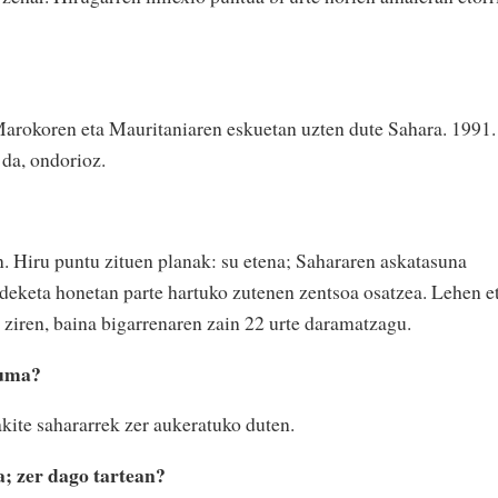
 Marokoren eta Mauritaniaren eskuetan uzten dute Sahara. 1991.
 da, ondorioz.
n. Hiru puntu zituen planak: su etena; Sahararen askatasuna
deketa honetan parte hartuko zutenen zentsoa osatzea. Lehen e
ziren, baina bigarrenaren zain 22 urte daramatzagu.
duma?
kite sahararrek zer aukeratuko duten.
a; zer dago tartean?