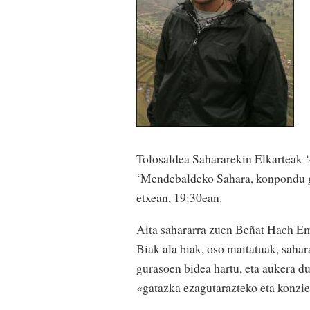
Tolosaldea Sahararekin Elkarteak 
‘Mendebaldeko Sahara, konpondu ga
etxean, 19:30ean.
Aita sahararra zuen Beñat Hach Em
Biak ala biak, oso maitatuak, saha
gurasoen bidea hartu, eta aukera du
«gatazka ezagutarazteko eta konzie