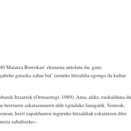
‘40 Maiatza Borrokan’ ekimena antolatu du; gaur,
beko gatazka zahar bat’ izeneko hitzaldia egongo da kultur
barek Irizarrek (Ormaiztegi, 1989). Ama, aldiz, euskalduna du
rar herriaren askatasunaren alde egindako lanagatik. Semeak,
enean, herri zapalduaren inguruko hitzaldiak eskaintzen ditu:
ntzia zabaltzeko».