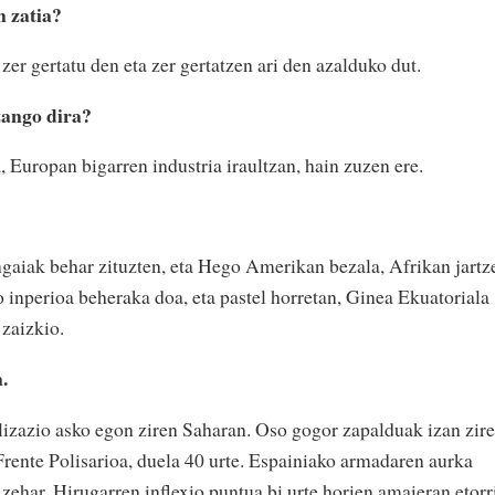
n zatia?
er gertatu den eta zer gertatzen ari den azalduko dut.
zango dira?
Europan bigarren industria iraultzan, hain zuzen ere.
gaiak behar zituzten, eta Hego Amerikan bezala, Afrikan jartz
 inperioa beheraka doa, eta pastel horretan, Ginea Ekuatoriala
zaizkio.
.
izazio asko egon ziren Saharan. Oso gogor zapalduak izan zir
Frente Polisarioa, duela 40 urte. Espainiako armadaren aurka
 zehar. Hirugarren inflexio puntua bi urte horien amaieran etorr