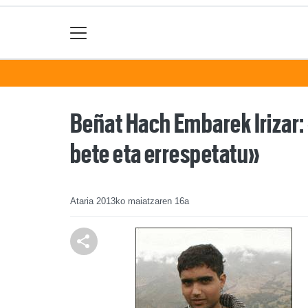
Beñat Hach Embarek Irizar: 
bete eta errespetatu»
Ataria
2013ko maiatzaren 16a