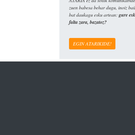
ATARIA ez da soilik komunikabide 
zuen babesa behar dugu, inoiz ba
bat daukagu esku artean:
gure es
falta zara, bazatoz?
EGIN ATARIKIDE!