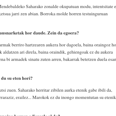
 Mendebaldeko Saharako zonalde okupatuan modu, intentsitate e
ketsua jarri zen abian. Borroka molde horren testuinguruan
usnarketak hor daude. Zein da egoera?
 armak berriro hartzearen aukera hor dagoela, baina oraingoz ho
ak aldatzen ari direla, baina oraindik, gehiengoak ez du aukera
tena bi armadek sinatu zuten arren, bakarrak betetzen duela esa
 du su eten hori?
tsi zuen. Saharako herritar zibilen aurka etenik gabe ibili da,
erraraziz, erailez... Marokok ez du inongo momentutan su etenik