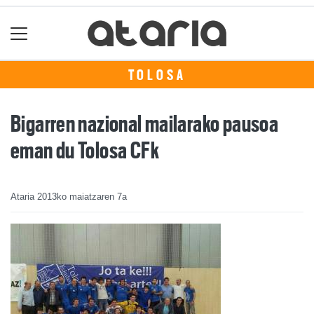
TOLOSA
Bigarren nazional mailarako pausoa
eman du Tolosa CFk
Ataria
2013ko maiatzaren 7a