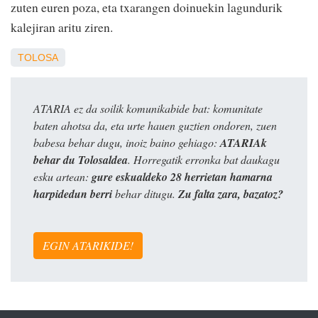
zuten euren poza, eta txarangen doinuekin lagundurik
kalejiran aritu ziren.
TOLOSA
ATARIA ez da soilik komunikabide bat: komunitate
baten ahotsa da, eta urte hauen guztien ondoren, zuen
babesa behar dugu, inoiz baino gehiago:
ATARIAk
behar du Tolosaldea
. Horregatik erronka bat daukagu
esku artean:
gure eskualdeko 28 herrietan hamarna
harpidedun berri
behar ditugu.
Zu falta zara, bazatoz?
EGIN ATARIKIDE!