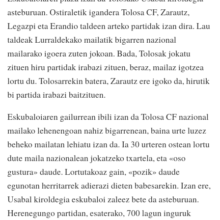
asteburuan. Ostiraletik igandera Tolosa CF, Zarautz,
Legazpi eta Erandio taldeen arteko partidak izan dira. Lau
taldeak Lurraldekako mailatik bigarren nazional
mailarako igoera zuten jokoan. Bada, Tolosak jokatu
zituen hiru partidak irabazi zituen, beraz, mailaz igotzea
lortu du. Tolosarrekin batera, Zarautz ere igoko da, hirutik
bi partida irabazi baitzituen.
Eskubaloiaren gailurrean ibili izan da Tolosa CF nazional
mailako lehenengoan nahiz bigarrenean, baina urte luzez
beheko mailatan lehiatu izan da. Ia 30 urteren ostean lortu
dute maila nazionalean jokatzeko txartela, eta «oso
gustura» daude. Lortutakoaz gain, «pozik» daude
egunotan herritarrek adierazi dieten babesarekin. Izan ere,
Usabal kiroldegia eskubaloi zaleez bete da asteburuan.
Herenegungo partidan, esaterako, 700 lagun inguruk