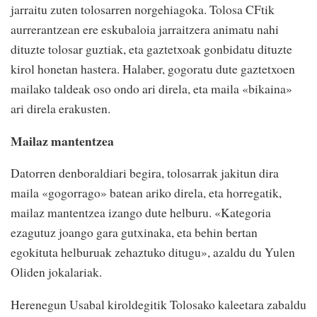
jarraitu zuten tolosarren norgehiagoka. Tolosa CFtik
aurrerantzean ere eskubaloia jarraitzera animatu nahi
dituzte tolosar guztiak, eta gaztetxoak gonbidatu dituzte
kirol honetan hastera. Halaber, gogoratu dute gaztetxoen
mailako taldeak oso ondo ari direla, eta maila «bikaina»
ari direla erakusten.
Mailaz mantentzea
Datorren denboraldiari begira, tolosarrak jakitun dira
maila «gogorrago» batean ariko direla, eta horregatik,
mailaz mantentzea izango dute helburu. «Kategoria
ezagutuz joango gara gutxinaka, eta behin bertan
egokituta helburuak zehaztuko ditugu», azaldu du Yulen
Oliden jokalariak.
Herenegun Usabal kiroldegitik Tolosako kaleetara zabaldu