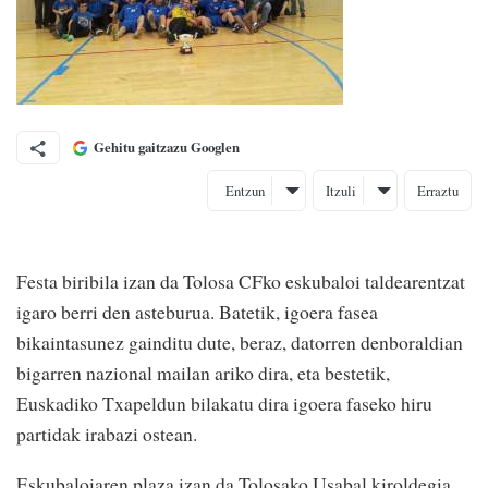
Gehitu gaitzazu Googlen
Entzun
Itzuli
Erraztu
Festa biribila izan da Tolosa CFko eskubaloi taldearentzat
igaro berri den asteburua. Batetik, igoera fasea
bikaintasunez gainditu dute, beraz, datorren denboraldian
bigarren nazional mailan ariko dira, eta bestetik,
Euskadiko Txapeldun bilakatu dira igoera faseko hiru
partidak irabazi ostean.
Eskubaloiaren plaza izan da Tolosako Usabal kiroldegia