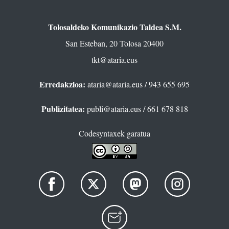
Tolosaldeko Komunikazio Taldea S.M.
San Esteban, 20 Tolosa 20400
tkt@ataria.eus
Erredakzioa:
ataria@ataria.eus
/ 943 655 695
Publizitatea:
publi@ataria.eus
/ 661 678 818
Codesyntaxek garatua