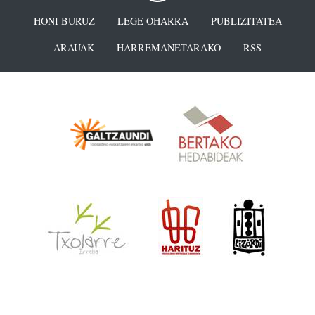
HONI BURUZ
LEGE OHARRA
PUBLIZITATEA
ARAUAK
HARREMANETARAKO
RSS