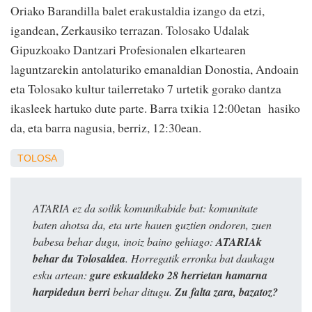
Oriako Barandilla balet erakustaldia izango da etzi,
igandean, Zerkausiko terrazan. Tolosako Udalak
Gipuzkoako Dantzari Profesionalen elkartearen
laguntzarekin antolaturiko emanaldian Donostia, Andoain
eta Tolosako kultur tailerretako 7 urtetik gorako dantza
ikasleek hartuko dute parte. Barra txikia 12:00etan hasiko
da, eta barra nagusia, berriz, 12:30ean.
TOLOSA
ATARIA ez da soilik komunikabide bat: komunitate
baten ahotsa da, eta urte hauen guztien ondoren, zuen
babesa behar dugu, inoiz baino gehiago:
ATARIAk
behar du Tolosaldea
. Horregatik erronka bat daukagu
esku artean:
gure eskualdeko 28 herrietan hamarna
harpidedun berri
behar ditugu.
Zu falta zara, bazatoz?