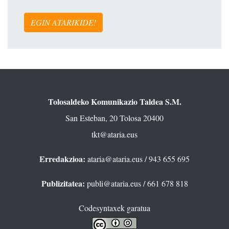
EGIN ATARIKIDE!
Tolosaldeko Komunikazio Taldea S.M.
San Esteban, 20 Tolosa 20400
tkt@ataria.eus
Erredakzioa:
ataria@ataria.eus
/ 943 655 695
Publizitatea:
publi@ataria.eus
/ 661 678 818
Codesyntaxek garatua