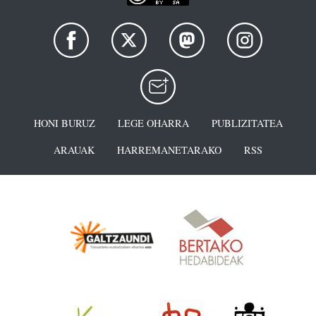
HONI BURUZ
LEGE OHARRA
PUBLIZITATEA
ARAUAK
HARREMANETARAKO
RSS