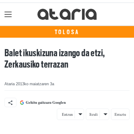
TOLOSA
Balet ikuskizuna izango da etzi,
Zerkausiko terrazan
Ataria
2013ko maiatzaren 3a
Gehitu gaitzazu Googlen
Entzun
Itzuli
Erraztu