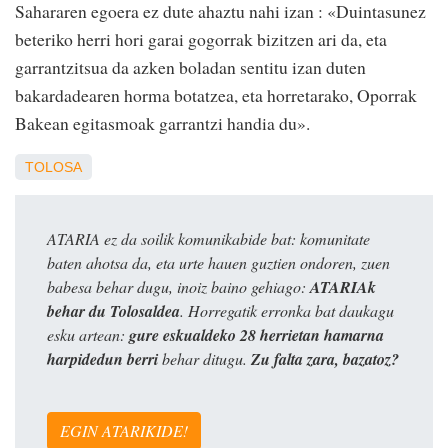
Sahararen egoera ez dute ahaztu nahi izan : «Duintasunez
beteriko herri hori garai gogorrak bizitzen ari da, eta
garrantzitsua da azken boladan sentitu izan duten
bakardadearen horma botatzea, eta horretarako, Oporrak
Bakean egitasmoak garrantzi handia du».
TOLOSA
ATARIA ez da soilik komunikabide bat: komunitate
baten ahotsa da, eta urte hauen guztien ondoren, zuen
babesa behar dugu, inoiz baino gehiago:
ATARIAk
behar du Tolosaldea
. Horregatik erronka bat daukagu
esku artean:
gure eskualdeko 28 herrietan hamarna
harpidedun berri
behar ditugu.
Zu falta zara, bazatoz?
EGIN ATARIKIDE!