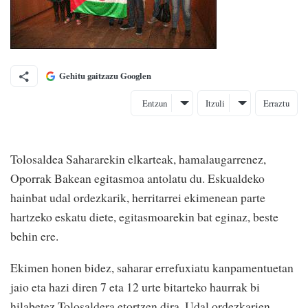
Gehitu gaitzazu Googlen
Entzun
Itzuli
Erraztu
Tolosaldea Sahararekin elkarteak, hamalaugarrenez,
Oporrak Bakean egitasmoa antolatu du. Eskualdeko
hainbat udal ordezkarik, herritarrei ekimenean parte
hartzeko eskatu diete, egitasmoarekin bat eginaz, beste
behin ere.
Ekimen honen bidez, saharar errefuxiatu kanpamentuetan
jaio eta hazi diren 7 eta 12 urte bitarteko haurrak bi
hilabetez Tolosaldera etortzen dira. Udal ordezkarien