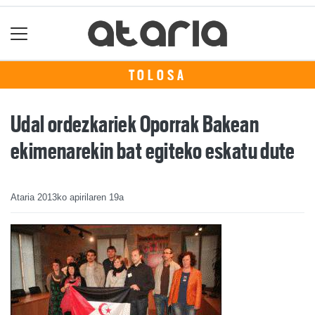
TOLOSA
Udal ordezkariek Oporrak Bakean
ekimenarekin bat egiteko eskatu dute
Ataria
2013ko apirilaren 19a