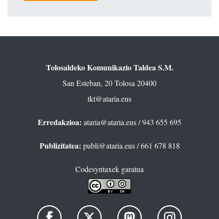
Tolosaldeko Komunikazio Taldea S.M.
San Esteban, 20 Tolosa 20400
tkt@ataria.eus
Erredakzioa:
ataria@ataria.eus
/ 943 655 695
Publizitatea:
publi@ataria.eus
/ 661 678 818
Codesyntaxek garatua