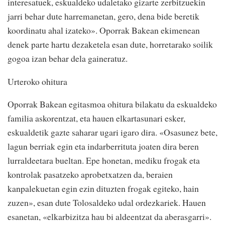
interesatuek, eskualdeko udaletako gizarte zerbitzuekin
jarri behar dute harremanetan, gero, dena bide beretik
koordinatu ahal izateko». Oporrak Bakean ekimenean
denek parte hartu dezaketela esan dute, horretarako soilik
gogoa izan behar dela gaineratuz.
Urteroko ohitura
Oporrak Bakean egitasmoa ohitura bilakatu da eskualdeko
familia askorentzat, eta hauen elkartasunari esker,
eskualdetik gazte saharar ugari igaro dira. «Osasunez bete,
lagun berriak egin eta indarberrituta joaten dira beren
lurraldeetara bueltan. Epe honetan, mediku frogak eta
kontrolak pasatzeko aprobetxatzen da, beraien
kanpalekuetan egin ezin dituzten frogak egiteko, hain
zuzen», esan dute Tolosaldeko udal ordezkariek. Hauen
esanetan, «elkarbizitza hau bi aldeentzat da aberasgarri».