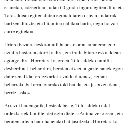
esanetan, «desertuan, udan 60 gradu inguru egiten ditu, eta
Tolosaldean egiten duten egonaldiaren ostean, indarrak
hartzen dituzte, eta bitamina nahikoa hartu, negu hotzari
aurre egiteko».
Urtero bezala, neska-mutil hauek ekaina amaieran edo
uztaila hasieran etorriko dira, eta iraila bitarte eskualdean
egongo dira. Horretarako, ordea, Tolosaldeko familia
desberdinak behar dira, beraien etxeetan gazte hauek egon
daitezen. Udal ordezkariek azaldu dutenez, «eman
beharreko bakarra lotarako toki bat da, eta jasotzen dena,
berriz, asko».
Arrazoi hauengatik, besteak beste, Tolosaldeko udal
ordezkariek familiei dei egin diete: «Animatzeko esan, eta
beraien artean haur hauetako bat jasotzeko. Horretarako,