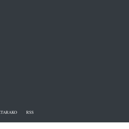
TARAKO
RSS