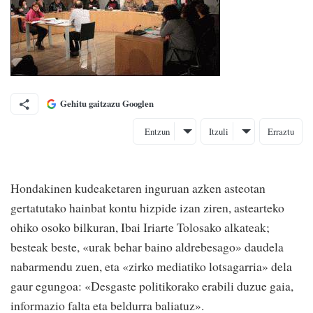
Gehitu gaitzazu Googlen
Entzun
Itzuli
Erraztu
Hondakinen kudeaketaren inguruan azken asteotan
gertatutako hainbat kontu hizpide izan ziren, astearteko
ohiko osoko bilkuran, Ibai Iriarte Tolosako alkateak;
besteak beste, «urak behar baino aldrebesago» daudela
nabarmendu zuen, eta «zirko mediatiko lotsagarria» dela
gaur egungoa: «Desgaste politikorako erabili duzue gaia,
informazio falta eta beldurra baliatuz».