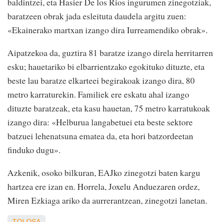
baldintzei, eta Hasier De los Rios ingurumen zinegotziak,
baratzeen obrak jada esleituta daudela argitu zuen:
«Ekainerako martxan izango dira Iurreamendiko obrak».
Aipatzekoa da, guztira 81 baratze izango direla herritarren
esku; hauetariko bi elbarrientzako egokituko dituzte, eta
beste lau baratze elkarteei begirakoak izango dira, 80
metro karraturekin. Familiek ere eskatu ahal izango
dituzte baratzeak, eta kasu hauetan, 75 metro karratukoak
izango dira: «Helburua langabetuei eta beste sektore
batzuei lehenatsuna ematea da, eta hori batzordeetan
finduko dugu».
Azkenik, osoko bilkuran, EAJko zinegotzi baten kargu
hartzea ere izan en. Horrela, Joxelu Anduezaren ordez,
Miren Ezkiaga ariko da aurrerantzean, zinegotzi lanetan.
TOLOSA