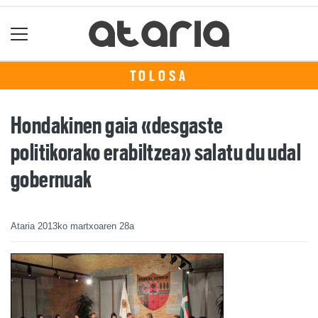
TOLOSA
Hondakinen gaia «desgaste
politikorako erabiltzea» salatu du udal
gobernuak
Ataria
2013ko martxoaren 28a