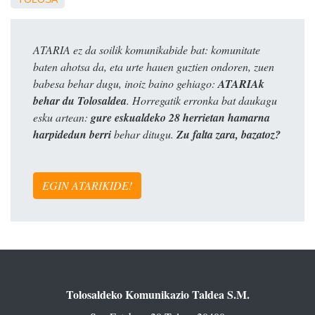
ATARIA ez da soilik komunikabide bat: komunitate
baten ahotsa da, eta urte hauen guztien ondoren, zuen
babesa behar dugu, inoiz baino gehiago:
ATARIAk
behar du Tolosaldea
. Horregatik erronka bat daukagu
esku artean:
gure eskualdeko 28 herrietan hamarna
harpidedun berri
behar ditugu.
Zu falta zara, bazatoz?
EGIN ATARIKIDE!
Tolosaldeko Komunikazio Taldea S.M.