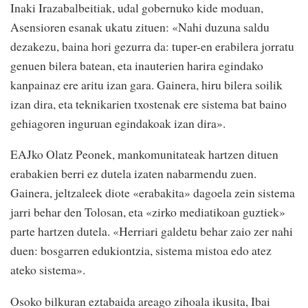
Inaki Irazabalbeitiak, udal gobernuko kide moduan,
Asensioren esanak ukatu zituen: «Nahi duzuna saldu
dezakezu, baina hori gezurra da: tuper-en erabilera jorratu
genuen bilera batean, eta inauterien harira egindako
kanpainaz ere aritu izan gara. Gainera, hiru bilera soilik
izan dira, eta teknikarien txostenak ere sistema bat baino
gehiagoren inguruan egindakoak izan dira».
EAJko Olatz Peonek, mankomunitateak hartzen dituen
erabakien berri ez dutela izaten nabarmendu zuen.
Gainera, jeltzaleek diote «erabakita» dagoela zein sistema
jarri behar den Tolosan, eta «zirko mediatikoan guztiek»
parte hartzen dutela. «Herriari galdetu behar zaio zer nahi
duen: bosgarren edukiontzia, sistema mistoa edo atez
ateko sistema».
Osoko bilkuran eztabaida areago zihoala ikusita, Ibai