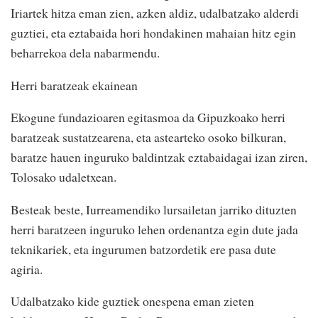
Iriartek hitza eman zien, azken aldiz, udalbatzako alderdi
guztiei, eta eztabaida hori hondakinen mahaian hitz egin
beharrekoa dela nabarmendu.
Herri baratzeak ekainean
Ekogune fundazioaren egitasmoa da Gipuzkoako herri
baratzeak sustatzearena, eta astearteko osoko bilkuran,
baratze hauen inguruko baldintzak eztabaidagai izan ziren,
Tolosako udaletxean.
Besteak beste, Iurreamendiko lursailetan jarriko dituzten
herri baratzeen inguruko lehen ordenantza egin dute jada
teknikariek, eta ingurumen batzordetik ere pasa dute
agiria.
Udalbatzako kide guztiek onespena eman zieten