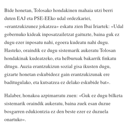
Bide honetan, Tolosako hondakinen mahaia utzi berri
duten EAJ eta PSE-EEko udal ordezkariei,
«erantzukizunez jokatzea» eskatu zien Ibai Iriartek: «Udal
gobernuko kideak inposatzailetzat gaituzte, baina guk ez
dugu ezer inposatu nahi, egoera kudeatu nahi dugu.
Hasteko, oraindik ez dugu sistemarik aukeratu Tolosan
hondakinak kudeatzeko, eta helburuak bakarrik finkatu
ditugu. Auzia erantzukizun sozial gisa ikusten dugu,
gizarte honetan eskubideez gain erantzukizunak ere
baditugulako, eta kutsatzea ez delako eskubide bat».
Halaber, honakoa azpimarratu zuen: «Guk ez dugu bilketa
sistemarik oraindik aukeratu, baina zuek esan duzue
bosgarren edukiontzia ez den beste ezer ez duzuela
onartuko».