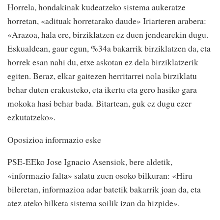
Horrela, hondakinak kudeatzeko sistema aukeratze
horretan, «adituak horretarako daude» Iriarteren arabera:
«Arazoa, hala ere, birziklatzen ez duen jendearekin dugu.
Eskualdean, gaur egun, %34a bakarrik birziklatzen da, eta
horrek esan nahi du, etxe askotan ez dela birziklatzerik
egiten. Beraz, elkar gaitezen herritarrei nola birziklatu
behar duten erakusteko, eta ikertu eta gero hasiko gara
mokoka hasi behar bada. Bitartean, guk ez dugu ezer
ezkutatzeko».
Oposizioa informazio eske
PSE-EEko Jose Ignacio Asensiok, bere aldetik,
«informazio falta» salatu zuen osoko bilkuran: «Hiru
bileretan, informazioa adar batetik bakarrik joan da, eta
atez ateko bilketa sistema soilik izan da hizpide».