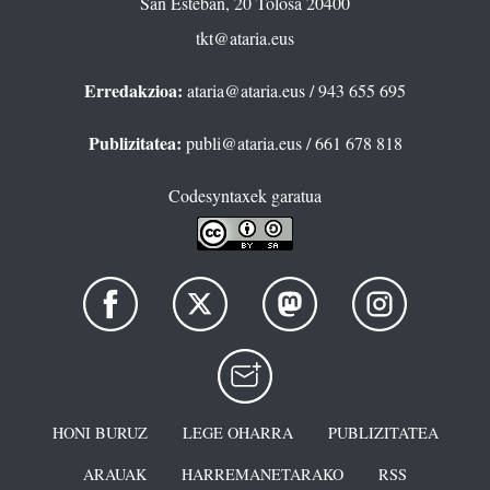
San Esteban, 20 Tolosa 20400
tkt@ataria.eus
Erredakzioa:
ataria@ataria.eus
/ 943 655 695
Publizitatea:
publi@ataria.eus
/ 661 678 818
Codesyntaxek garatua
HONI BURUZ
LEGE OHARRA
PUBLIZITATEA
ARAUAK
HARREMANETARAKO
RSS