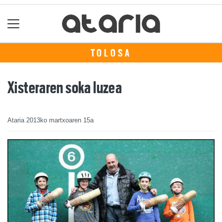
TOLOSA
Xisteraren soka luzea
Ataria
2013ko martxoaren 15a