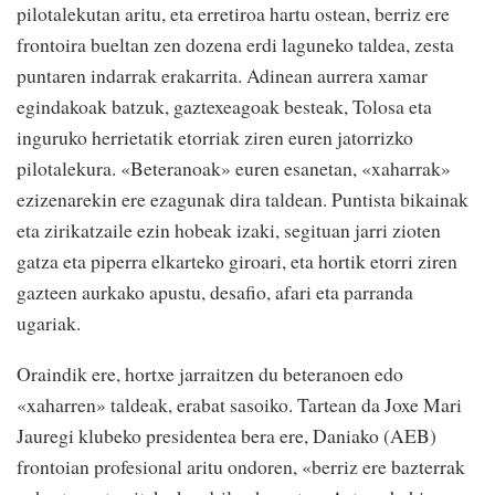
pilotalekutan aritu, eta erretiroa hartu ostean, berriz ere
frontoira bueltan zen dozena erdi laguneko taldea, zesta
puntaren indarrak erakarrita. Adinean aurrera xamar
egindakoak batzuk, gaztexeagoak besteak, Tolosa eta
inguruko herrietatik etorriak ziren euren jatorrizko
pilotalekura. «Beteranoak» euren esanetan, «xaharrak»
ezizenarekin ere ezagunak dira taldean. Puntista bikainak
eta zirikatzaile ezin hobeak izaki, segituan jarri zioten
gatza eta piperra elkarteko giroari, eta hortik etorri ziren
gazteen aurkako apustu, desafio, afari eta parranda
ugariak.
Oraindik ere, hortxe jarraitzen du beteranoen edo
«xaharren» taldeak, erabat sasoiko. Tartean da Joxe Mari
Jauregi klubeko presidentea bera ere, Daniako (AEB)
frontoian profesional aritu ondoren, «berriz ere bazterrak