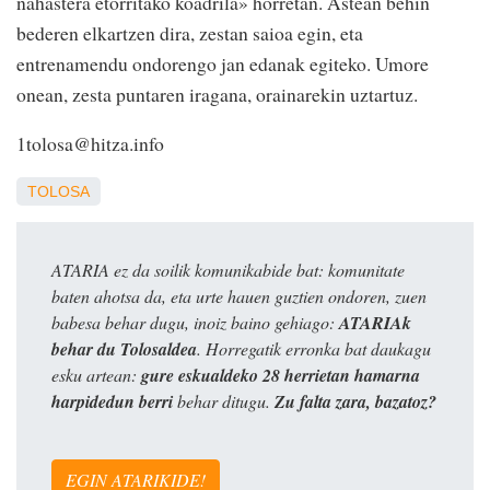
nahastera etorritako koadrila» horretan. Astean behin
bederen elkartzen dira, zestan saioa egin, eta
entrenamendu ondorengo jan edanak egiteko. Umore
onean, zesta puntaren iragana, orainarekin uztartuz.
1tolosa@hitza.info
TOLOSA
ATARIA ez da soilik komunikabide bat: komunitate
baten ahotsa da, eta urte hauen guztien ondoren, zuen
babesa behar dugu, inoiz baino gehiago:
ATARIAk
behar du Tolosaldea
. Horregatik erronka bat daukagu
esku artean:
gure eskualdeko 28 herrietan hamarna
harpidedun berri
behar ditugu.
Zu falta zara, bazatoz?
EGIN ATARIKIDE!