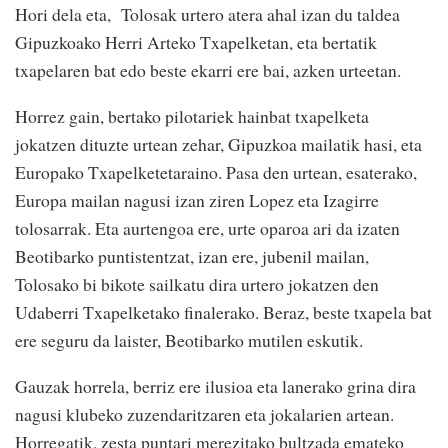
Hori dela eta, Tolosak urtero atera ahal izan du taldea
Gipuzkoako Herri Arteko Txapelketan, eta bertatik
txapelaren bat edo beste ekarri ere bai, azken urteetan.
Horrez gain, bertako pilotariek hainbat txapelketa
jokatzen dituzte urtean zehar, Gipuzkoa mailatik hasi, eta
Europako Txapelketetaraino. Pasa den urtean, esaterako,
Europa mailan nagusi izan ziren Lopez eta Izagirre
tolosarrak. Eta aurtengoa ere, urte oparoa ari da izaten
Beotibarko puntistentzat, izan ere, jubenil mailan,
Tolosako bi bikote sailkatu dira urtero jokatzen den
Udaberri Txapelketako finalerako. Beraz, beste txapela bat
ere seguru da laister, Beotibarko mutilen eskutik.
Gauzak horrela, berriz ere ilusioa eta lanerako grina dira
nagusi klubeko zuzendaritzaren eta jokalarien artean.
Horregatik, zesta puntari merezitako bultzada emateko