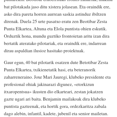
bat pilotakada jaso ditu xistera jolasean. Eta oraindik ere,
asko dira pareta horren aurrean saskia astinduz ibiltzen
direnak. Duela 25 urte pasatxo eratu zen Beotibar Zesta
Punta Elkartea, Altuna eta Elola puntista ohien eskutik.
Orduztik hona, mundu guztiko frontoietan aritu izan dira
bertatik ateratako pilotariak, eta oraindik ere, indarrean
dirau aspaldian ilusioz hasitako proiektuak.
Gaur egun, 40 bat pilotarik osatzen dute Betotibar Zesta
Punta Elkartea, txikienetatik hasi, eta beteranorik
zaharreneraino. Joxe Mari Jauregi, klubeko presidente eta
profesional ohiak jakinarazi digunez, «etorkizun
itxaropentsua» ikusten dio elkarteari, zestan jokatzen
gazte ugari ari baita. Benjamin mailakoak dira klubeko
puntista gazteenak, eta hortik gora, ordezkaritza zabala
dago alebin, infantil, kadete, jubenil eta senior mailetan.