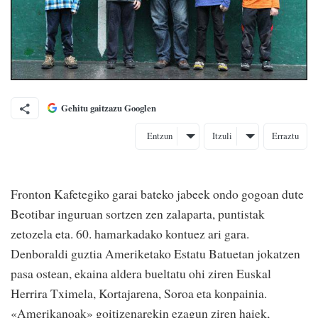
Gehitu gaitzazu Googlen
Entzun
Itzuli
Erraztu
Fronton Kafetegiko garai bateko jabeek ondo gogoan dute
Beotibar inguruan sortzen zen zalaparta, puntistak
zetozela eta. 60. hamarkadako kontuez ari gara.
Denboraldi guztia Ameriketako Estatu Batuetan jokatzen
pasa ostean, ekaina aldera bueltatu ohi ziren Euskal
Herrira Tximela, Kortajarena, Soroa eta konpainia.
«Amerikanoak» goitizenarekin ezagun ziren haiek,