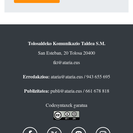
Tolosaldeko Komunikazio Taldea S.M.
San Esteban, 20 Tolosa 20400
tkt@ataria.eus
Erredakzioa:
ataria@ataria.eus
/ 943 655 695
Publizitatea:
publi@ataria.eus
/ 661 678 818
Codesyntaxek garatua