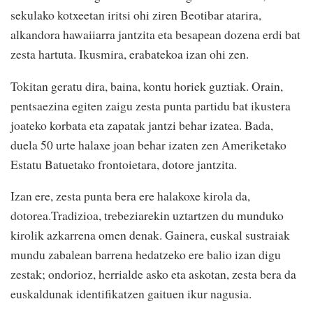
sekulako kotxeetan iritsi ohi ziren Beotibar atarira,
alkandora hawaiiarra jantzita eta besapean dozena erdi bat
zesta hartuta. Ikusmira, erabatekoa izan ohi zen.
Tokitan geratu dira, baina, kontu horiek guztiak. Orain,
pentsaezina egiten zaigu zesta punta partidu bat ikustera
joateko korbata eta zapatak jantzi behar izatea. Bada,
duela 50 urte halaxe joan behar izaten zen Ameriketako
Estatu Batuetako frontoietara, dotore jantzita.
Izan ere, zesta punta bera ere halakoxe kirola da,
dotorea.Tradizioa, trebeziarekin uztartzen du munduko
kirolik azkarrena omen denak. Gainera, euskal sustraiak
mundu zabalean barrena hedatzeko ere balio izan digu
zestak; ondorioz, herrialde asko eta askotan, zesta bera da
euskaldunak identifikatzen gaituen ikur nagusia.