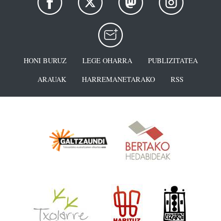
HONI BURUZ
LEGE OHARRA
PUBLIZITATEA
ARAUAK
HARREMANETARAKO
RSS