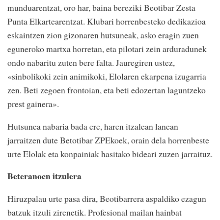
munduarentzat, oro har, baina bereziki Beotibar Zesta
Punta Elkartearentzat. Klubari horrenbesteko dedikazioa
eskaintzen zion gizonaren hutsuneak, asko eragin zuen
eguneroko martxa horretan, eta pilotari zein arduradunek
ondo nabaritu zuten bere falta. Jauregiren ustez,
«sinbolikoki zein animikoki, Elolaren ekarpena izugarria
zen. Beti zegoen frontoian, eta beti edozertan laguntzeko
prest gainera».
Hutsunea nabaria bada ere, haren itzalean lanean
jarraitzen dute Betotibar ZPEkoek, orain dela horrenbeste
urte Elolak eta konpainiak hasitako bideari zuzen jarraituz.
Beteranoen itzulera
Hiruzpalau urte pasa dira, Beotibarrera aspaldiko ezagun
batzuk itzuli zirenetik. Profesional mailan hainbat