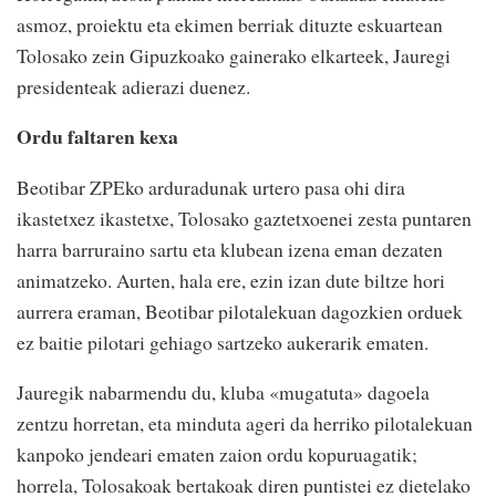
asmoz, proiektu eta ekimen berriak dituzte eskuartean
Tolosako zein Gipuzkoako gainerako elkarteek, Jauregi
presidenteak adierazi duenez.
Ordu faltaren kexa
Beotibar ZPEko arduradunak urtero pasa ohi dira
ikastetxez ikastetxe, Tolosako gaztetxoenei zesta puntaren
harra barruraino sartu eta klubean izena eman dezaten
animatzeko. Aurten, hala ere, ezin izan dute biltze hori
aurrera eraman, Beotibar pilotalekuan dagozkien orduek
ez baitie pilotari gehiago sartzeko aukerarik ematen.
Jauregik nabarmendu du, kluba «mugatuta» dagoela
zentzu horretan, eta minduta ageri da herriko pilotalekuan
kanpoko jendeari ematen zaion ordu kopuruagatik;
horrela, Tolosakoak bertakoak diren puntistei ez dietelako