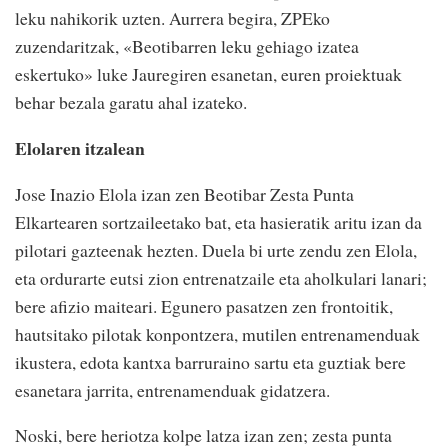
leku nahikorik uzten. Aurrera begira, ZPEko
zuzendaritzak, «Beotibarren leku gehiago izatea
eskertuko» luke Jauregiren esanetan, euren proiektuak
behar bezala garatu ahal izateko.
Elolaren itzalean
Jose Inazio Elola izan zen Beotibar Zesta Punta
Elkartearen sortzaileetako bat, eta hasieratik aritu izan da
pilotari gazteenak hezten. Duela bi urte zendu zen Elola,
eta ordurarte eutsi zion entrenatzaile eta aholkulari lanari;
bere afizio maiteari. Egunero pasatzen zen frontoitik,
hautsitako pilotak konpontzera, mutilen entrenamenduak
ikustera, edota kantxa barruraino sartu eta guztiak bere
esanetara jarrita, entrenamenduak gidatzera.
Noski, bere heriotza kolpe latza izan zen; zesta punta