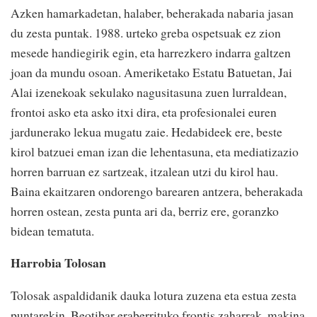
Azken hamarkadetan, halaber, beherakada nabaria jasan
du zesta puntak. 1988. urteko greba ospetsuak ez zion
mesede handiegirik egin, eta harrezkero indarra galtzen
joan da mundu osoan. Ameriketako Estatu Batuetan, Jai
Alai izenekoak sekulako nagusitasuna zuen lurraldean,
frontoi asko eta asko itxi dira, eta profesionalei euren
jardunerako lekua mugatu zaie. Hedabideek ere, beste
kirol batzuei eman izan die lehentasuna, eta mediatizazio
horren barruan ez sartzeak, itzalean utzi du kirol hau.
Baina ekaitzaren ondorengo barearen antzera, beherakada
horren ostean, zesta punta ari da, berriz ere, goranzko
bidean tematuta.
Harrobia Tolosan
Tolosak aspaldidanik dauka lotura zuzena eta estua zesta
puntarekin. Beotibar eraberrituko frontis zaharrak, makina