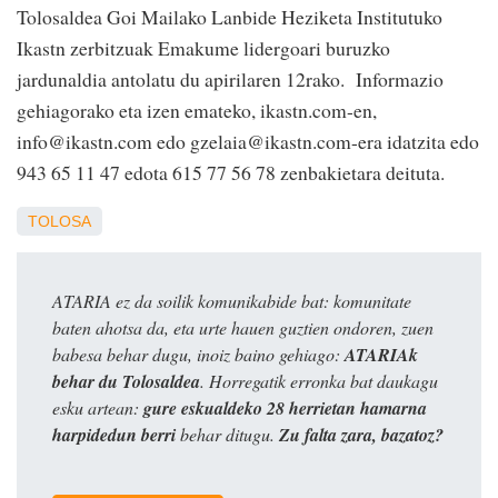
Tolosaldea Goi Mailako Lanbide Heziketa Institutuko
Ikastn zerbitzuak Emakume lidergoari buruzko
jardunaldia antolatu du apirilaren 12rako. Informazio
gehiagorako eta izen emateko, ikastn.com-en,
info@ikastn.com edo gzelaia@ikastn.com-era idatzita edo
943 65 11 47 edota 615 77 56 78 zenbakietara deituta.
TOLOSA
ATARIA ez da soilik komunikabide bat: komunitate
baten ahotsa da, eta urte hauen guztien ondoren, zuen
babesa behar dugu, inoiz baino gehiago:
ATARIAk
behar du Tolosaldea
. Horregatik erronka bat daukagu
esku artean:
gure eskualdeko 28 herrietan hamarna
harpidedun berri
behar ditugu.
Zu falta zara, bazatoz?