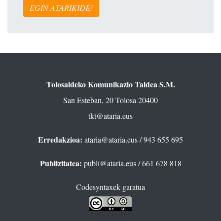
EGIN ATARIKIDE!
Tolosaldeko Komunikazio Taldea S.M.
San Esteban, 20 Tolosa 20400
tkt@ataria.eus
Erredakzioa:
ataria@ataria.eus
/ 943 655 695
Publizitatea:
publi@ataria.eus
/ 661 678 818
Codesyntaxek garatua