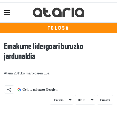
TOLOSA
Emakume lidergoari buruzko
jardunaldia
Ataria
2013ko martxoaren 15a
Gehitu gaitzazu Googlen
Entzun
Itzuli
Erraztu