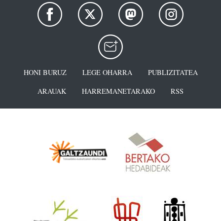
HONI BURUZ
LEGE OHARRA
PUBLIZITATEA
ARAUAK
HARREMANETARAKO
RSS