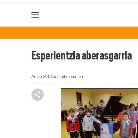
Esperientzia aberasgarria
Ataria
2013ko martxoaren 5a