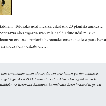
aldian, Tolosako udal musika eskolatik 20 pianista aurkeztu
sperientzia aberasgarria izan zela azaldu dute udal musika
asleentzat ere, eta «zorionik beroenak» eman dizkiete parte hartu
jarrai dezatela» eskatu diete.
bat: komunitate baten ahotsa da, eta urte hauen guztien ondoren,
ino gehiago:
ATARIAk behar du Tolosaldea
. Horregatik erronka
kualdeko 28 herrietan hamarna harpidedun berri
behar ditugu.
Zu