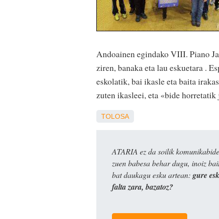
Andoainen egindako VIII. Piano Jai
ziren, banaka eta lau eskuetara . E
eskolatik, bai ikasle eta baita irak
zuten ikasleei, eta «bide horretatik 
TOLOSA
ATARIA ez da soilik komunikabide 
zuen babesa behar dugu, inoiz ba
bat daukagu esku artean:
gure es
falta zara, bazatoz?