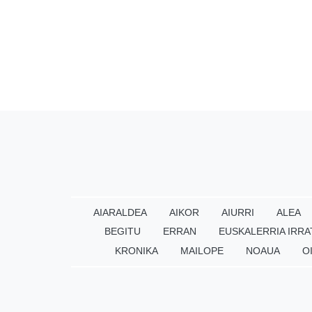
AIARALDEA
AIKOR
AIURRI
ALEA
BEGITU
ERRAN
EUSKALERRIA IRRA
KRONIKA
MAILOPE
NOAUA
O