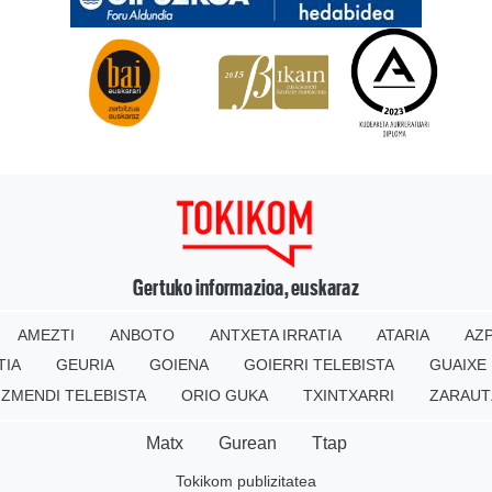
Gertuko informazioa, euskaraz
AMEZTI
ANBOTO
ANTXETA IRRATIA
ATARIA
AZP
TIA
GEURIA
GOIENA
GOIERRI TELEBISTA
GUAIXE
IZMENDI TELEBISTA
ORIO GUKA
TXINTXARRI
ZARAUT
Matx
Gurean
Ttap
Tokikom publizitatea