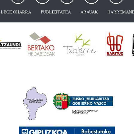
LEGE OHARRA
PUBLIZITATEA
ARAUAK
HARREMANE