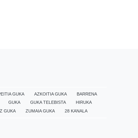
EITIA GUKA
AZKOITIA GUKA
BARRENA
GUKA
GUKA TELEBISTA
HIRUKA
Z GUKA
ZUMAIA GUKA
28 KANALA