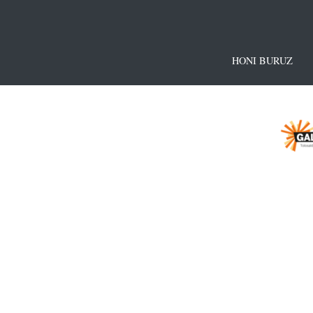
HONI BURUZ