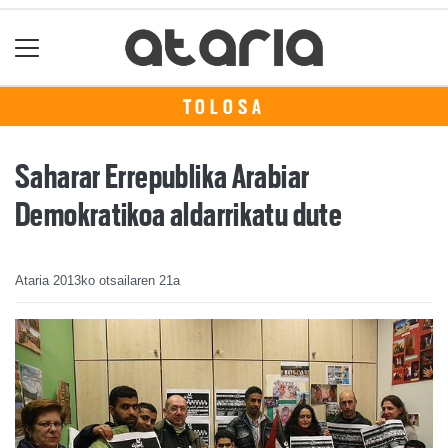
TOLOSA
Saharar Errepublika Arabiar
Demokratikoa aldarrikatu dute
Ataria
2013ko otsailaren 21a