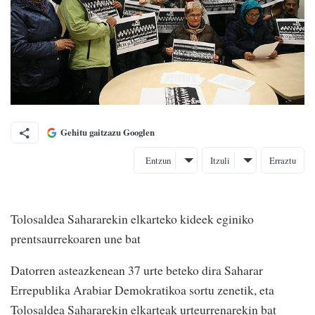
Gehitu gaitzazu Googlen
Entzun
Itzuli
Erraztu
Tolosaldea Sahararekin elkarteko kideek eginiko
prentsaurrekoaren une bat
Datorren asteazkenean 37 urte beteko dira Saharar
Errepublika Arabiar Demokratikoa sortu zenetik, eta
Tolosaldea Sahararekin elkarteak urteurrenarekin bat