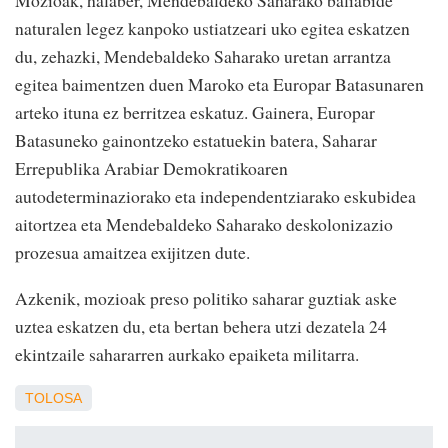
Mozioak, halaber, Mendebaldeko Saharako baliabide
naturalen legez kanpoko ustiatzeari uko egitea eskatzen
du, zehazki, Mendebaldeko Saharako uretan arrantza
egitea baimentzen duen Maroko eta Europar Batasunaren
arteko ituna ez berritzea eskatuz. Gainera, Europar
Batasuneko gainontzeko estatuekin batera, Saharar
Errepublika Arabiar Demokratikoaren
autodeterminaziorako eta independentziarako eskubidea
aitortzea eta Mendebaldeko Saharako deskolonizazio
prozesua amaitzea exijitzen dute.
Azkenik, mozioak preso politiko saharar guztiak aske
uztea eskatzen du, eta bertan behera utzi dezatela 24
ekintzaile sahararren aurkako epaiketa militarra.
TOLOSA