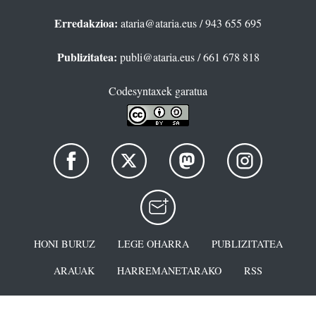
Erredakzioa:
ataria@ataria.eus
/ 943 655 695
Publizitatea:
publi@ataria.eus
/ 661 678 818
Codesyntaxek garatua
HONI BURUZ
LEGE OHARRA
PUBLIZITATEA
ARAUAK
HARREMANETARAKO
RSS