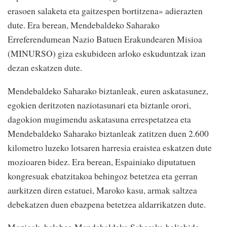
erasoen salaketa eta gaitzespen bortitzena» adierazten
dute. Era berean, Mendebaldeko Saharako
Erreferendumean Nazio Batuen Erakundearen Misioa
(MINURSO) giza eskubideen arloko eskuduntzak izan
dezan eskatzen dute.
Mendebaldeko Saharako biztanleak, euren askatasunez,
egokien deritzoten naziotasunari eta biztanle orori,
dagokion mugimendu askatasuna errespetatzea eta
Mendebaldeko Saharako biztanleak zatitzen duen 2.600
kilometro luzeko lotsaren harresia eraistea eskatzen dute
mozioaren bidez. Era berean, Espainiako diputatuen
kongresuak ebatzitakoa behingoz betetzea eta gerran
aurkitzen diren estatuei, Maroko kasu, armak saltzea
debekatzen duen ebazpena betetzea aldarrikatzen dute.