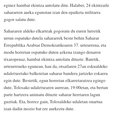
eginez hainbat ekintza antolatu ditu. Halaber, 24 ekintzaile
sahararren aurka egunotan izan den epaiketa militarra
gogor salatu dute.
Sahararen aldeko elkarteak gogoratu du euren lurretik
urrun ospatuko dutela sahararrek beste behin Saharar
Errepublika Arabiar Demokratikoaren 37. urteurrena, eta
modu horretan ospatuko duten azkena izango denaren
itxaropenaz, hainbat ekintza antolatu dituzte. Batetik,
urteurreneko egunean, hau da, otsailaren 27an eskualdeko
udaletxeetako balkoietan saharar bandera jartzeko eskaera
egin dute. Bestetik, egun horretan elkarretaratzea egingo
dute, Tolosako udaletxearen aurrean, 19:00etan, eta bertan
parte hartzera animatu dituzte saharar herriaren lagun
guztiak. Eta, horrez gain, Tolosaldeko udaletan onartua
izan dadin mozio bat ere aurkeztu dute.