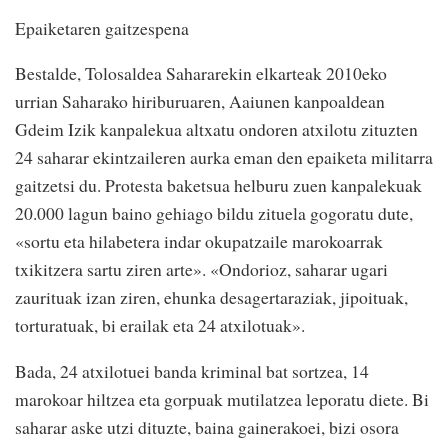
Epaiketaren gaitzespena
Bestalde, Tolosaldea Sahararekin elkarteak 2010eko
urrian Saharako hiriburuaren, Aaiunen kanpoaldean
Gdeim Izik kanpalekua altxatu ondoren atxilotu zituzten
24 saharar ekintzaileren aurka eman den epaiketa militarra
gaitzetsi du. Protesta baketsua helburu zuen kanpalekuak
20.000 lagun baino gehiago bildu zituela gogoratu dute,
«sortu eta hilabetera indar okupatzaile marokoarrak
txikitzera sartu ziren arte». «Ondorioz, saharar ugari
zaurituak izan ziren, ehunka desagertaraziak, jipoituak,
torturatuak, bi erailak eta 24 atxilotuak».
Bada, 24 atxilotuei banda kriminal bat sortzea, 14
marokoar hiltzea eta gorpuak mutilatzea leporatu diete. Bi
saharar aske utzi dituzte, baina gainerakoei, bizi osora