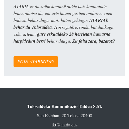
ATARIA ez da soilik komunikabide bat: komunitate
baten ahotsa da, eta urte hauen guztien ondoren, zuen
babesa behar dugu, inoiz baino gehiago:
ATARIAk
behar du Tolosaldea
. Horregatik erronka bat daukagu
esku artean:
gure eskualdeko 28 herrietan hamarna
harpidedun berri
behar ditugu.
Zu falta zara, bazatoz?
EGIN ATARIKIDE!
Tolosaldeko Komunikazio Taldea S.M.
San Esteban, 20 Tolosa 20400
tkt@ataria.eus