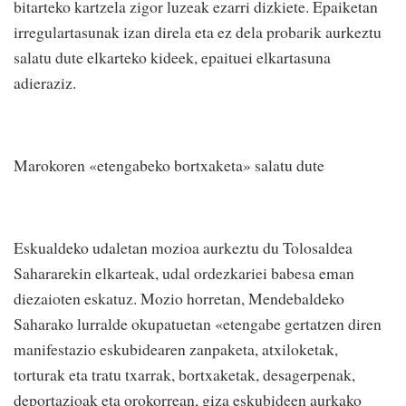
bitarteko kartzela zigor luzeak ezarri dizkiete. Epaiketan
irregulartasunak izan direla eta ez dela probarik aurkeztu
salatu dute elkarteko kideek, epaituei elkartasuna
adieraziz.
Marokoren «etengabeko bortxaketa» salatu dute
Eskualdeko udaletan mozioa aurkeztu du Tolosaldea
Sahararekin elkarteak, udal ordezkariei babesa eman
diezaioten eskatuz. Mozio horretan, Mendebaldeko
Saharako lurralde okupatuetan «etengabe gertatzen diren
manifestazio eskubidearen zanpaketa, atxiloketak,
torturak eta tratu txarrak, bortxaketak, desagerpenak,
deportazioak eta orokorrean, giza eskubideen aurkako