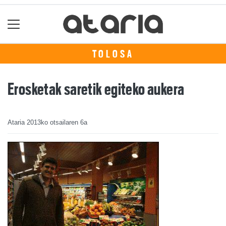
TOLOSA
Erosketak saretik egiteko aukera
Ataria
2013ko otsailaren 6a