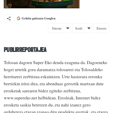
Gehitu gaitzazu Googlen
Entzun
Itzuli
Erraztu
PUBLIRREPORTAJEA
Tolosan dagoen Super Eko denda ezaguna da. Dagoeneko
hogei urtetik gora daramatza tolosarrei eta Tolosaldeko
herritarrei zerbitzua eskaintzen. Urte hasierara erronka
berriekin iritsi dira, eta abenduaz geroztik martxan dute
erosketak sarearen bidez egiteko zerbitzua,
www.supereko.net helbidean. Erosleak, Internet bidez
erosketa saskia betetzen du, eta nahi izanez gero
ordubetera etxean izango ditu produktu guztiak, eta etxera