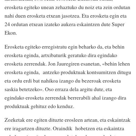
erosketa egiteko unean zehaztuko du noiz eta zein ordutan
nahi duen erosketa etxean jasotzea. Eta erosketa egin eta
24 ordutan etxean izateko aukera eskaintzen dute Super
Ekon.
Erosketa egiteko erregistratu egin beharko da, eta behin
erosketa eginda, artxibaturik geratuko dira egindako
erosketa zerrendak. Jon Jauregiren esanetan, «behin lehen
erosketa eginda, antzeko produktuak kontsumitzen ditugu
eta ordu erdi bat nahikoa izango du bezeroak erosketa
saskia betetzeko». Oso erraza dela argitu dute, eta
egindako erosketa zerrendak berrerabili ahal izango dira
produktuak gehituz edo kenduz.
Zozketak ere egiten dituzte erosleen artean, eta eskaintzak
ere iragartzen dituzte. Oraindik hobetzen eta eskaintza