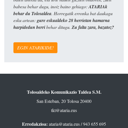
babesa behar dugu, inoiz baino gehiago:
ATARIAk
behar du Tolosaldea
. Horregatik erronka bat daukagu
esku artean:
gure eskualdeko 28 herrietan hamarna
harpidedun berri
behar ditugu.
Zu falta zara, bazatoz?
EGIN ATARIKIDE!
Tolosaldeko Komunikazio Taldea S.M.
San Esteban, 20 Tolosa 20400
tkt@ataria.eus
Erredakzioa:
ataria@ataria.eus
/ 943 655 695