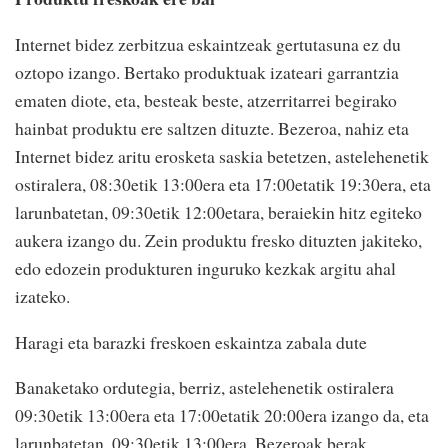
Internet bidez zerbitzua eskaintzeak gertutasuna ez du
oztopo izango. Bertako produktuak izateari garrantzia
ematen diote, eta, besteak beste, atzerritarrei begirako
hainbat produktu ere saltzen dituzte. Bezeroa, nahiz eta
Internet bidez aritu erosketa saskia betetzen, astelehenetik
ostiralera, 08:30etik 13:00era eta 17:00etatik 19:30era, eta
larunbatetan, 09:30etik 12:00etara, beraiekin hitz egiteko
aukera izango du. Zein produktu fresko dituzten jakiteko,
edo edozein produkturen inguruko kezkak argitu ahal
izateko.
Haragi eta barazki freskoen eskaintza zabala dute
Banaketako ordutegia, berriz, astelehenetik ostiralera
09:30etik 13:00era eta 17:00etatik 20:00era izango da, eta
larunbatetan, 09:30etik 13:00era. Bezeroak berak,