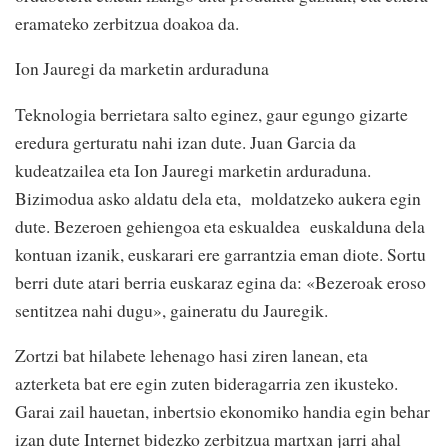
eramateko zerbitzua doakoa da.
Ion Jauregi da marketin arduraduna
Teknologia berrietara salto eginez, gaur egungo gizarte
eredura gerturatu nahi izan dute. Juan Garcia da
kudeatzailea eta Ion Jauregi marketin arduraduna.
Bizimodua asko aldatu dela eta, moldatzeko aukera egin
dute. Bezeroen gehiengoa eta eskualdea euskalduna dela
kontuan izanik, euskarari ere garrantzia eman diote. Sortu
berri dute atari berria euskaraz egina da: «Bezeroak eroso
sentitzea nahi dugu», gaineratu du Jauregik.
Zortzi bat hilabete lehenago hasi ziren lanean, eta
azterketa bat ere egin zuten bideragarria zen ikusteko.
Garai zail hauetan, inbertsio ekonomiko handia egin behar
izan dute Internet bidezko zerbitzua martxan jarri ahal