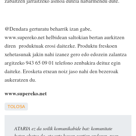
zabaltzen jarraitzeko asmoa dutela nabarmendu dute.
@
Dendara gerturatu beharrik izan gabe,
www.supereko.net helbidean saltokian bertan aurkitzen
diren produktuak erosi daitezke. Produktu freskoen
xehetasunak jakin nahi izanez gero edo edozein zalantza
argitzeko 943 65 09 01 telefono zenbakira deituz egin
daiteke. Erosketa etxean noiz jaso nahi den bezeroak
aukeratzen du.
www.supereko.net
TOLOSA
ATARIA ez da soilik komunikabide bat: komunitate
baten ahotsa da, eta urte hauen guztien ondoren, zuen