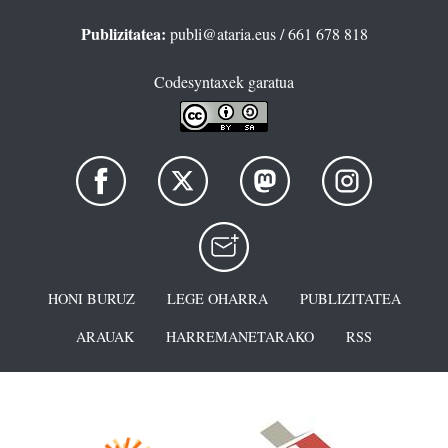
Publizitatea:
publi@ataria.eus
/ 661 678 818
Codesyntaxek garatua
HONI BURUZ
LEGE OHARRA
PUBLIZITATEA
ARAUAK
HARREMANETARAKO
RSS