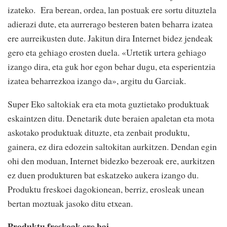
izateko. Era berean, ordea, lan postuak ere sortu dituztela
adierazi dute, eta aurrerago besteren baten beharra izatea
ere aurreikusten dute. Jakitun dira Internet bidez jendeak
gero eta gehiago erosten duela. «Urtetik urtera gehiago
izango dira, eta guk hor egon behar dugu, eta esperientzia
izatea beharrezkoa izango da», argitu du Garciak.
Super Eko saltokiak era eta mota guztietako produktuak
eskaintzen ditu. Denetarik dute beraien apaletan eta mota
askotako produktuak dituzte, eta zenbait produktu,
gainera, ez dira edozein saltokitan aurkitzen. Dendan egin
ohi den moduan, Internet bidezko bezeroak ere, aurkitzen
ez duen produkturen bat eskatzeko aukera izango du.
Produktu freskoei dagokionean, berriz, erosleak unean
bertan moztuak jasoko ditu etxean.
Produktu freskoak ere bai