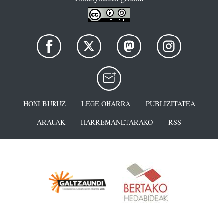
HONI BURUZ
LEGE OHARRA
PUBLIZITATEA
ARAUAK
HARREMANETARAKO
RSS