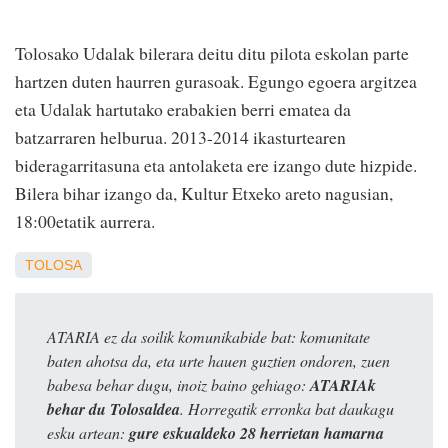
Tolosako Udalak bilerara deitu ditu pilota eskolan parte
hartzen duten haurren gurasoak. Egungo egoera argitzea
eta Udalak hartutako erabakien berri ematea da
batzarraren helburua. 2013-2014 ikasturtearen
bideragarritasuna eta antolaketa ere izango dute hizpide.
Bilera bihar izango da, Kultur Etxeko areto nagusian,
18:00etatik aurrera.
TOLOSA
ATARIA ez da soilik komunikabide bat: komunitate
baten ahotsa da, eta urte hauen guztien ondoren, zuen
babesa behar dugu, inoiz baino gehiago:
ATARIAk
behar du Tolosaldea
. Horregatik erronka bat daukagu
esku artean:
gure eskualdeko 28 herrietan hamarna