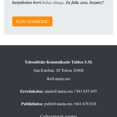
harpidedun berri
behar ditugu.
Zu falta zara, bazatoz?
EGIN ATARIKIDE!
Tolosaldeko Komunikazio Taldea S.M.
San Esteban, 20 Tolosa 20400
tkt@ataria.eus
Erredakzioa:
ataria@ataria.eus
/ 943 655 695
Publizitatea:
publi@ataria.eus
/ 661 678 818
Codesyntaxek garatua