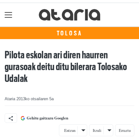
TOLOSA
Pilota eskolan ari diren haurren
gurasoak deitu ditu bilerara Tolosako
Udalak
Ataria
2013ko otsailaren 5a
Gehitu gaitzazu Googlen
Entzun
Itzuli
Erraztu