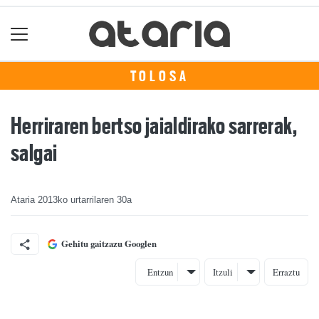
TOLOSA
Herriraren bertso jaialdirako sarrerak,
salgai
Ataria
2013ko urtarrilaren 30a
Gehitu gaitzazu Googlen
Entzun
Itzuli
Erraztu