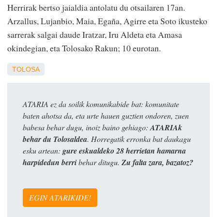
Herrirak bertso jaialdia antolatu du otsailaren 17an.
Arzallus, Lujanbio, Maia, Egaña, Agirre eta Soto ikusteko
sarrerak salgai daude Iratzar, Iru Aldeta eta Amasa
okindegian, eta Tolosako Rakun; 10 eurotan.
TOLOSA
ATARIA ez da soilik komunikabide bat: komunitate
baten ahotsa da, eta urte hauen guztien ondoren, zuen
babesa behar dugu, inoiz baino gehiago:
ATARIAk
behar du Tolosaldea
. Horregatik erronka bat daukagu
esku artean:
gure eskualdeko 28 herrietan hamarna
harpidedun berri
behar ditugu.
Zu falta zara, bazatoz?
EGIN ATARIKIDE!