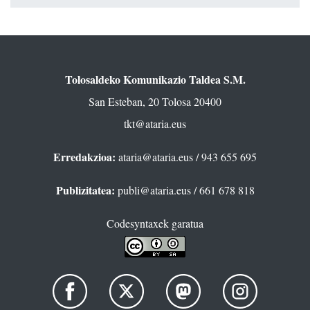
Tolosaldeko Komunikazio Taldea S.M.
San Esteban, 20 Tolosa 20400
tkt@ataria.eus
Erredakzioa:
ataria@ataria.eus
/ 943 655 695
Publizitatea:
publi@ataria.eus
/ 661 678 818
Codesyntaxek garatua