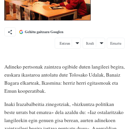
Gehitu gaitzazu Googlen
Entzun
Itzuli
Erraztu
Adineko pertsonak zaintzea ogibide duten langileei begira,
euskara ikastaroa antolatu dute Tolosako Udalak, Banaiz
Bagara elkarteak, Ikasmina: herriz herri egitasmoak eta
Emun kooperatibak.
Inaki Irazabalbeitia zinegotziak, «hizkuntza politikan
beste urrats bat ematea» dela azaldu du: «Iaz ostalaritzako
langileekin egin genuen gisa berean, aurten adinekoen
zaintzaileei begira jartzea pentsatu dugu». Agerraldian,