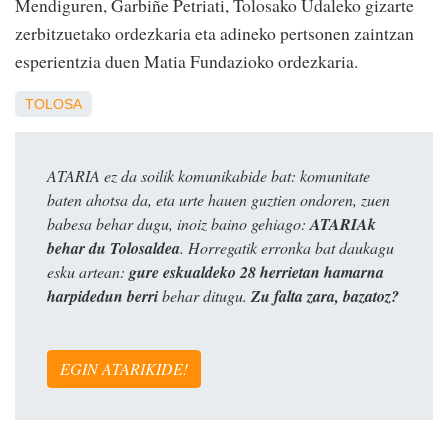
Mendiguren, Garbiñe Petriati, Tolosako Udaleko gizarte
zerbitzuetako ordezkaria eta adineko pertsonen zaintzan
esperientzia duen Matia Fundazioko ordezkaria.
TOLOSA
ATARIA ez da soilik komunikabide bat: komunitate
baten ahotsa da, eta urte hauen guztien ondoren, zuen
babesa behar dugu, inoiz baino gehiago:
ATARIAk
behar du Tolosaldea
. Horregatik erronka bat daukagu
esku artean:
gure eskualdeko 28 herrietan hamarna
harpidedun berri
behar ditugu.
Zu falta zara, bazatoz?
EGIN ATARIKIDE!