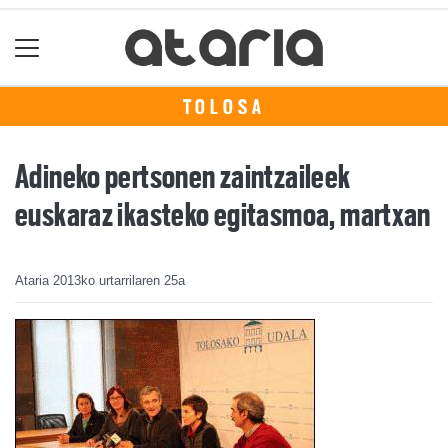
TOLOSA
Adineko pertsonen zaintzaileek
euskaraz ikasteko egitasmoa, martxan
Ataria
2013ko urtarrilaren 25a