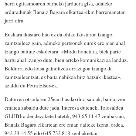
herri egitasmoaren barneko jarduera gisa, udaleko
arduradunak Banaiz Bagara elkartearekin harremanetan
jarri dira.
Euskara ikastaro hau ez da ohiko ikastaroa izango,
zaintzaileez gain, adineko pertsonek eurek ere joan ahal
izango baitute eskoletara: «Modu honetara, biek parte
hartu ahal izango dute, bien arteko komunikazioa landuz.
Beldurra edo lotsa gainditzea errazagoa izango da
zaintzaileentzat, ez baita nahikoa hitz batzuk ikastea»,
azaldu du Petra Elser-ek.
Datorren otsailaren 25ean hasiko dira saioak, baina izen
ematea zabaldu dute jada. Interesa dutenek, Tolosaldea
GLHBIra dei dezakete batetik, 943 65 11 47 zenbakian;
Banaiz Bagara elkartean ere eman daiteke izena, ordea,
943 33 14 55 edo 645 733 818 zenbakietan.