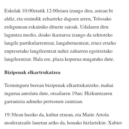
Eskolak 10:00etatik 12:00etara izango dira, astean bi
aldiz, eta oraindik zehazteke dagoen arren, Tolosako
erdigunean eskainiko dituzte saioak. Udalaren diru
laguntza medio, doako ikastaroa izango da sektoreko
langile partikularrentzat, langabetuentzat, etxez etxeko
enpresetako langileentzat nahiz zaharren egoitzetako
langileentzat. Hala ere, plaza kopurua mugatuko dute.
Bizipenak elkartrukatzea
Testuinguru berean bizipenak elkartrukatzeko, mahai
ingurua antolatu dute, otsailaren 19an: Hizkuntzaren
garrantzia adineko pertsonen zaintzan.
19:30ean hasiko da, kultur etxean, eta Maite Artola
moderatzaile lanetan ariko da, honako hizlariekin: Xabier