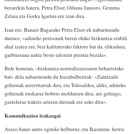
berarekin batera, Petra Elser, Oihana Jausoro, Gemma
Zelaia eta Gorka Igartua ere izan dira.
Izan ere, Banaiz Bagarako Petra Elser-ek nabarmendu
duenez, «adineko pertsonek beren ohiko hizkuntza erabili
ahal izatea ere, bizi kalitaterako faktore bat da, elikadura,
garbitasuna nahiz beste edozein premia bezala».
Bide honetan, «hizkuntza normalizazioaren beharretako
bat» dela nabarmendu du Irazabalbeitiak: «Zaintzaile
gehienak atzerritarrak dira, eta Tolosaldea, aldiz, adineko
gehienak euskaraz hobeto moldatzen dira; are gehiago,
gazteleraz trakets aritzen direnak ere asko dira».
Komunikazioa irakasgai
Arazo hauei aurre egiteko helburuz, eta Ikasmina: herriz