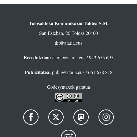
Tolosaldeko Komunikazio Taldea S.M.
San Esteban, 20 Tolosa 20400
tkt@ataria.eus
Erredakzioa:
ataria@ataria.eus
/ 943 655 695
Publizitatea:
publi@ataria.eus
/ 661 678 818
Codesyntaxek garatua