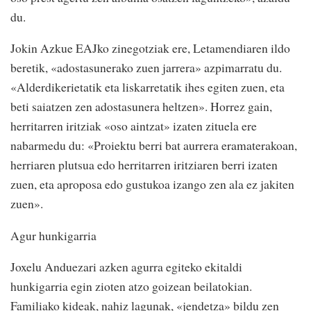
du.
Jokin Azkue EAJko zinegotziak ere, Letamendiaren ildo
beretik, «adostasunerako zuen jarrera» azpimarratu du.
«Alderdikerietatik eta liskarretatik ihes egiten zuen, eta
beti saiatzen zen adostasunera heltzen». Horrez gain,
herritarren iritziak «oso aintzat» izaten zituela ere
nabarmedu du: «Proiektu berri bat aurrera eramaterakoan,
herriaren plutsua edo herritarren iritziaren berri izaten
zuen, eta aproposa edo gustukoa izango zen ala ez jakiten
zuen».
Agur hunkigarria
Joxelu Anduezari azken agurra egiteko ekitaldi
hunkigarria egin zioten atzo goizean beilatokian.
Familiako kideak, nahiz lagunak, «jendetza» bildu zen