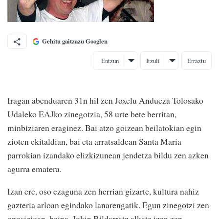
Gehitu gaitzazu Googlen
Entzun
Itzuli
Erraztu
Iragan abenduaren 31n hil zen Joxelu Andueza Tolosako
Udaleko EAJko zinegotzia, 58 urte bete berritan,
minbiziaren eraginez. Bai atzo goizean beilatokian egin
zioten ekitaldian, bai eta arratsaldean Santa Maria
parrokian izandako elizkizunean jendetza bildu zen azken
agurra ematera.
Izan ere, oso ezaguna zen herrian gizarte, kultura nahiz
gazteria arloan egindako lanarengatik. Egun zinegotzi zen
oposizioan, baina, Jokin Bildarratz alkate izan zen