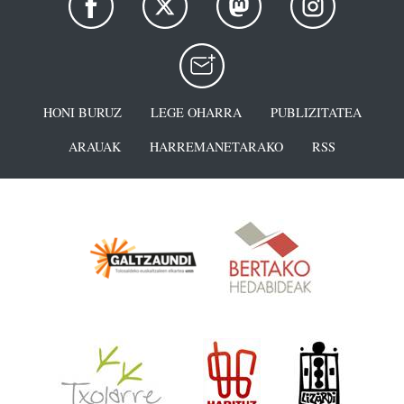
HONI BURUZ
LEGE OHARRA
PUBLIZITATEA
ARAUAK
HARREMANETARAKO
RSS