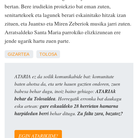
bertan. Bere irudiekin proiekzio bat eman zuten,
senitartekoek eta lagunek berari eskainitako hitzak izan
zituen, eta Juantxo eta Miren Zeberiok musika jarri zuten.
Arratsaldeko Santa Maria parrokiko elizkizunean ere
jende ugarik hartu zuen parte.
GIZARTEA
TOLOSA
ATARIA ez da soilik komunikabide bat: komunitate
baten ahotsa da, eta urte hauen guztien ondoren, zuen
babesa behar dugu, inoiz baino gehiago:
ATARIAk
behar du Tolosaldea
. Horregatik erronka bat daukagu
esku artean:
gure eskualdeko 28 herrietan hamarna
harpidedun berri
behar ditugu.
Zu falta zara, bazatoz?
EGIN ATARIKIDE!