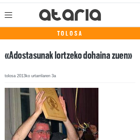
TOLOSA
«Adostasunak lortzeko dohaina zuen»
tolosa
2013ko urtarrilaren 3a