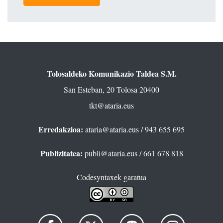
Tolosaldeko Komunikazio Taldea S.M.
San Esteban, 20 Tolosa 20400
tkt@ataria.eus
Erredakzioa:
ataria@ataria.eus
/ 943 655 695
Publizitatea:
publi@ataria.eus
/ 661 678 818
Codesyntaxek garatua