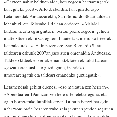
«Gazteen nahiz helduen alde, beti zegoen herriarengatik
lan egiteko prest». Arlo desberdinetan egin du topo
Letamendiak Anduezarekin, San Bernardo Skaut taldean
lehenbizi, eta Tolosako Udalean ondoren. «Aisialdi
taldean hezitu egin gintuen; bertan pozik zegoen, gehien
maite zituen ekintzak egiten: Inauteriak, mendiko irteerak,
kanpalekuak...». Hain zuzen ere, San Bernardo Skaut
taldearen eskutik 2007an jaso zuen omenaldia Anduezak.
Taldeko kideek eskerrak eman zizkioten ekitaldi batean,
«gozatu eta ikasitako guztiagatik, izandako
umorearengatik eta taldeari emandako guztiagatik».
Letamendiak gehitu duenez, «oso maitatua zen herrian».
«Abenduaren 19an izan zen bere urtebetetze eguna, eta
egun horretarako familiak argazki album berezi bat egin
nahi zion; bada, berarentzako zela jakitean jendea segituan
oso prest agertu zen albuma osatzen laguntzeko», azaldu