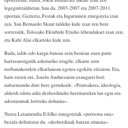
legegintzaldietan, hau da, 2003-2007 eta 2007-2011
epeetan, Gazteria, Festak eta Ingurumen zinegotzia izan
zen. San Bernardo Skaut taldeko kide izan zen bere
sorreratik, Tolosako Ekinbide Etxeko lehendakari izan zen,
eta Kabi Alai elkarteko kide zen.
Bada, talde edo kargu batean zein bestean zuen parte
hartzearengatik askotariko eragile, elkarte zein
norbanakorekin elkarlanean egotea egokitu zitzaion. Eta,
hain zuzen ere, Joxelu Anduezaren ezaugarri hori
nabarmendu dute bere gertukoek: «Pentsakera, ideologia,
alderdi edota adin desberdineko herritarrekin lan egin eta
adostasunak lortzeko dohaina».
Nerea Letamendia EAJko zinegotziak «pertsona ona»
bezala definitzen du, «desberdinak batzen zituena».