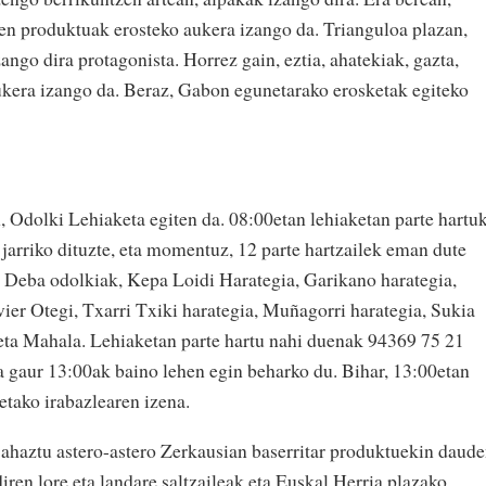
aren produktuak erosteko aukera izango da. Trianguloa plazan,
zango dira protagonista. Horrez gain, eztia, ahatekiak, gazta,
aukera izango da. Beraz, Gabon egunetarako erosketak egiteko
, Odolki Lehiaketa egiten da. 08:00etan lehiaketan parte hartu
jarriko dituzte, eta momentuz, 12 parte hartzailek eman dute
i Deba odolkiak, Kepa Loidi Harategia, Garikano harategia,
vier Otegi, Txarri Txiki harategia, Muñagorri harategia, Sukia
 eta Mahala. Lehiaketan parte hartu nahi duenak 94369 75 21
ta gaur 13:00ak baino lehen egin beharko du. Bihar, 13:00etan
tako irabazlearen izena.
a ahaztu astero-astero Zerkausian baserritar produktuekin daud
diren lore eta landare saltzaileak eta Euskal Herria plazako