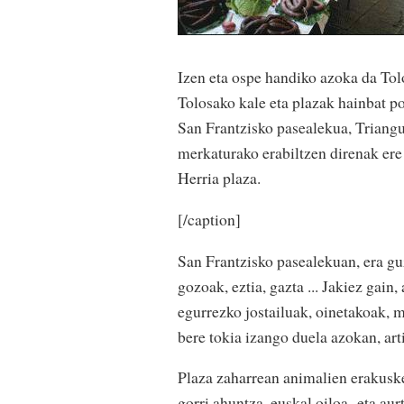
Izen eta ospe handiko azoka da To
Tolosako kale eta plazak hainbat po
San Frantzisko pasealekua, Triangu
merkaturako erabiltzen direnak ere
Herria plaza.
[/caption]
San Frantzisko pasealekuan, era guz
gozoak, eztia, gazta ... Jakiez gain,
egurrezko jostailuak, oinetakoak, 
bere tokia izango duela azokan, art
Plaza zaharrean animalien erakusket
gorri ahuntza, euskal oiloa eta aur