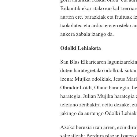
Bidanitik ekarritako euskal txerri
aurten ere, barazkiak eta fruituak i
txokolatea eta ardoa ere erosteko 
aukera zabala izango da.
Odolki Lehiaketa
San Blas Elkartearen laguntzarekin
duten harategietako odolkiak sutan 
izena: Mujika odolkiak, Jesus Mar
Obrador Loidi, Olano harategia, Ja
harategia, Julian Mujika harategia
telefono zenbakira deitu dezake, e
jakingo da aurtengo Odolki Lehiake
Azoka berezia izan arren, ezin dir
saltzaileak; Berdura plazan izaten 