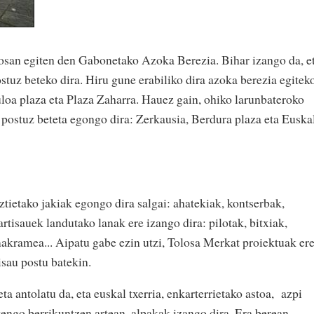
losan egiten den Gabonetako Azoka Berezia. Bihar izango da, e
stuz beteko dira. Hiru gune erabiliko dira azoka berezia egitek
loa plaza eta Plaza Zaharra. Hauez gain, ohiko larunbateroko
 postuz beteta egongo dira: Zerkausia, Berdura plaza eta Euska
tietako jakiak egongo dira salgai: ahatekiak, kontserbak,
 artisauek landutako lanak ere izango dira: pilotak, bitxiak,
makramea... Aipatu gabe ezin utzi, Tolosa Merkat proiektuak er
isau postu batekin.
a antolatu da, eta euskal txerria, enkarterrietako astoa, azpi
tengo berrikuntzen artean, alpakak izango dira. Era berean,