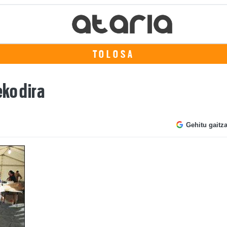
TOLOSA
ko dira
Gehitu gaitz