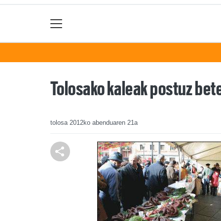
Tolosako kaleak postuz bete
tolosa
2012ko abenduaren 21a