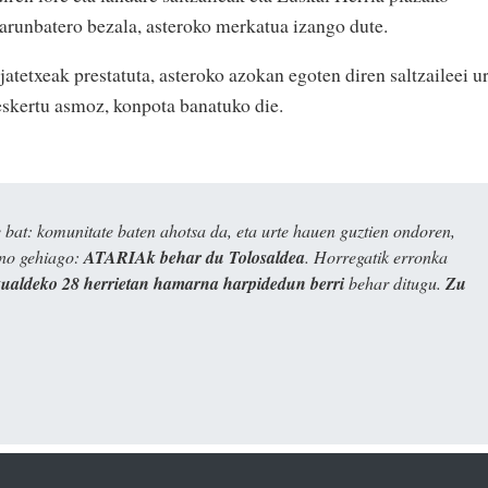
larunbatero bezala, asteroko merkatua izango dute.
atetxeak prestatuta, asteroko azokan egoten diren saltzaileei ur
 eskertu asmoz, konpota banatuko die.
bat: komunitate baten ahotsa da, eta urte hauen guztien ondoren,
ino gehiago:
ATARIAk behar du Tolosaldea
. Horregatik erronka
kualdeko 28 herrietan hamarna harpidedun berri
behar ditugu.
Zu