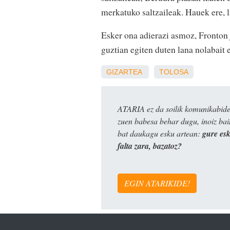
merkatuko saltzaileak. Hauek ere, 
Esker ona adierazi asmoz, Fronton j
guztian egiten duten lana nolabait
GIZARTEA
TOLOSA
ATARIA ez da soilik komunikabide 
zuen babesa behar dugu, inoiz ba
bat daukagu esku artean:
gure es
falta zara, bazatoz?
EGIN ATARIKIDE!