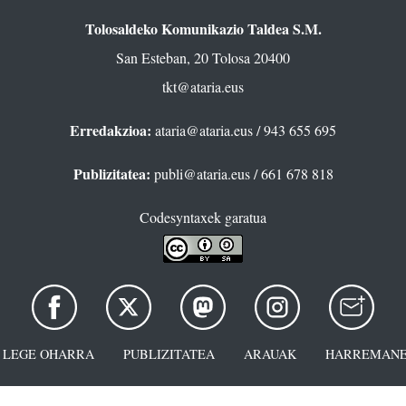
Tolosaldeko Komunikazio Taldea S.M.
San Esteban, 20 Tolosa 20400
tkt@ataria.eus
Erredakzioa:
ataria@ataria.eus
/ 943 655 695
Publizitatea:
publi@ataria.eus
/ 661 678 818
Codesyntaxek garatua
LEGE OHARRA
PUBLIZITATEA
ARAUAK
HARREMANE