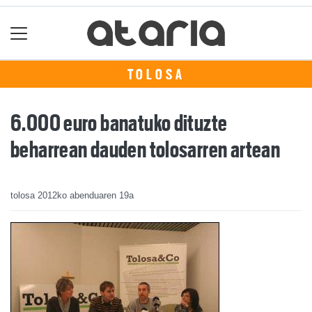
TOLOSA
6.000 euro banatuko dituzte
beharrean dauden tolosarren artean
tolosa
2012ko abenduaren 19a