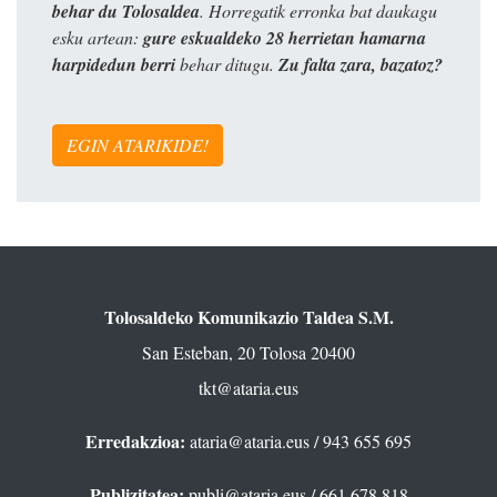
behar du Tolosaldea
. Horregatik erronka bat daukagu
esku artean:
gure eskualdeko 28 herrietan hamarna
harpidedun berri
behar ditugu.
Zu falta zara, bazatoz?
EGIN ATARIKIDE!
Tolosaldeko Komunikazio Taldea S.M.
San Esteban, 20 Tolosa 20400
tkt@ataria.eus
Erredakzioa:
ataria@ataria.eus
/ 943 655 695
Publizitatea:
publi@ataria.eus
/ 661 678 818