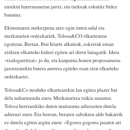
eurekin harremanetan jarriz, eta txekeak eskutitz bidez
banatuz.
Ekimenaren aurkezpena atzo egin zuten udal eta
merkatarien ordezkariek, Tolosa&CO elkartearen
egoitzan. Bertan, Ibai Iriarte alkateak, eskerrak eman
zizkien elkarteko kideei egiten ari diren lanagatik. Ideia
«txalogarritzat» jo du, eta kanpaina honen proposamena
jasotzearekin batera aurrera egiteko esan zien elkarteko
ordezkariei.
Tolosa&Co moduko elkartearekin lan egitea plazer bat
dela nabarmendu zuen. Merkataritza txikia sustatuz,
Tolosa herriarekiko duten maitasuna adierazten dutela
adierazi zuen. Era berean, beraien saltokien alde bakarrik
ez dutela egiten argitu zuen: «Egoera gogorra jasaten ari