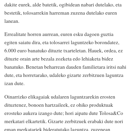
dakite eurek, alde batetik, ogibidean nabari dutelako, eta
bestetik, tolosarrekin harreman zuzena dutelako euren
lanean.
Errealitate horren aurrean, euren esku dagoen guztia
egiten saiatu dira, eta tolosarrei laguntzeko borondatez,
6.000 euro banatuko dituzte txarteletan. Hauek, ordea, ez
dituzte orain arte bezala zozketa edo lehiaketa bidez
banatuko. Benetan beharrean dauden familietara iritsi nahi
dute, eta horretarako, udaleko gizarte zerbitzuen laguntza
izan dute.
Oinarrizko elikagaiak udalaren laguntzarekin erosten
dituztenez, bonoen hartzaileek, ez ohiko produktuak
erosteko aukera izango dute; hori aipatu dute Tolosa&Co
merkatari elkartetik. Gizarte zerbitzuek erabaki dute nori
eman merkatariek bideratutako laguntza, zuzenean