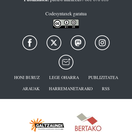
Codesyntaxek garatua
HONI BURUZ
LEGE OHARRA
PUBLIZITATEA
ARAUAK
HARREMANETARAKO
RSS