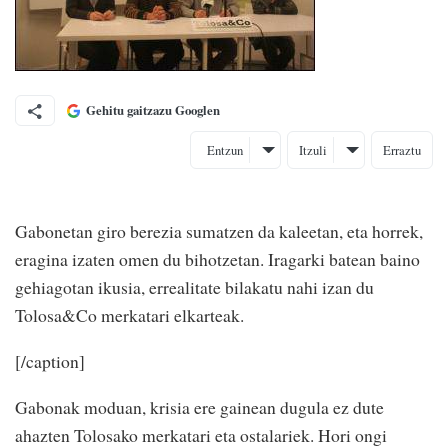
Gehitu gaitzazu Googlen
Entzun
Itzuli
Erraztu
Gabonetan giro berezia sumatzen da kaleetan, eta horrek,
eragina izaten omen du bihotzetan. Iragarki batean baino
gehiagotan ikusia, errealitate bilakatu nahi izan du
Tolosa&Co merkatari elkarteak.
[/caption]
Gabonak moduan, krisia ere gainean dugula ez dute
ahazten Tolosako merkatari eta ostalariek. Hori ongi