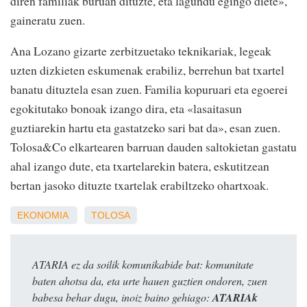
diren familiak buruan dituzte, eta lagundu egingo diete»,
gaineratu zuen.
Ana Lozano gizarte zerbitzuetako teknikariak, legeak
uzten dizkieten eskumenak erabiliz, berrehun bat txartel
banatu dituztela esan zuen. Familia kopuruari eta egoerei
egokitutako bonoak izango dira, eta «lasaitasun
guztiarekin hartu eta gastatzeko sari bat da», esan zuen.
Tolosa&Co elkartearen barruan dauden saltokietan gastatu
ahal izango dute, eta txartelarekin batera, eskutitzean
bertan jasoko dituzte txartelak erabiltzeko ohartxoak.
EKONOMIA
TOLOSA
ATARIA ez da soilik komunikabide bat: komunitate
baten ahotsa da, eta urte hauen guztien ondoren, zuen
babesa behar dugu, inoiz baino gehiago:
ATARIAk