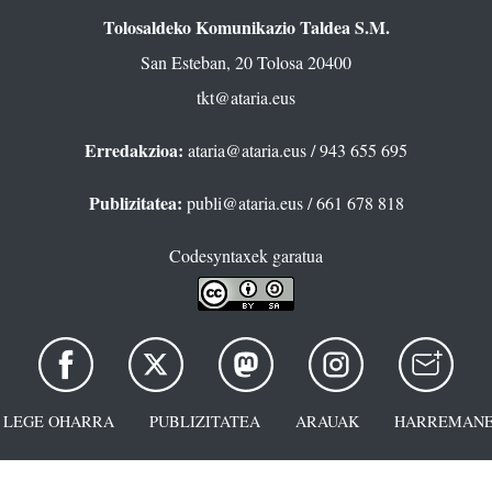
Tolosaldeko Komunikazio Taldea S.M.
San Esteban, 20 Tolosa 20400
tkt@ataria.eus
Erredakzioa:
ataria@ataria.eus
/ 943 655 695
Publizitatea:
publi@ataria.eus
/ 661 678 818
Codesyntaxek garatua
LEGE OHARRA
PUBLIZITATEA
ARAUAK
HARREMANE