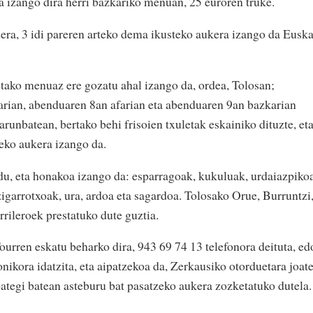
oa izango dira herri bazkariko menuan, 25 euroren truke.
era, 3 idi pareren arteko dema ikusteko aukera izango da Euska
tako menuaz ere gozatu ahal izango da, ordea, Tolosan;
arian, abenduaren 8an afarian eta abenduaren 9an bazkarian
runbatean, bertako behi frisoien txuletak eskainiko dituzte, et
zeko aukera izango da.
u, eta honakoa izango da: esparragoak, kukuluak, urdaiazpikoa
 zigarrotxoak, ura, ardoa eta sagardoa. Tolosako Orue, Burruntzi
rileroek prestatuko dute guztia.
ourren eskatu beharko dira, 943 69 74 13 telefonora deituta, ed
nikora idatzita, eta aipatzekoa da, Zerkausiko otorduetara joat
ategi batean asteburu bat pasatzeko aukera zozketatuko dutela.