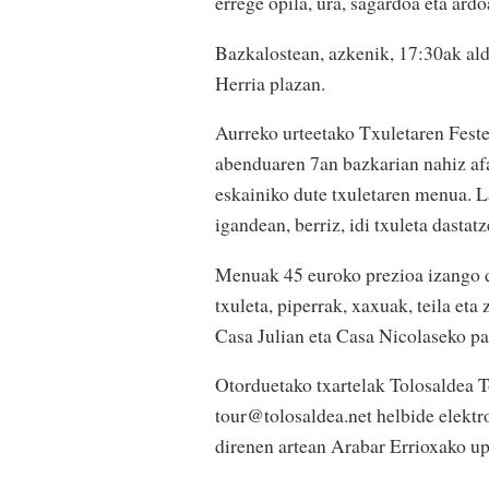
errege opila, ura, sagardoa eta ard
Bazkalostean, azkenik, 17:30ak ald
Herria plazan.
Aurreko urteetako Txuletaren Feste
abenduaren 7an bazkarian nahiz af
eskainiko dute txuletaren menua. La
igandean, berriz, idi txuleta dastat
Menuak 45 euroko prezioa izango d
txuleta, piperrak, xaxuak, teila eta
Casa Julian eta Casa Nicolaseko par
Otorduetako txartelak Tolosaldea T
tour@tolosaldea.net helbide elektro
direnen artean Arabar Errioxako up