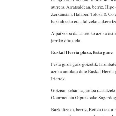
aurrera. Arratsaldean, berriz, Hipo
Zerkausian. Halaber, Tolosa & Co e
bazkaltzeko eta afaltzeko aukera iz
Aipatzekoa da, asteroko azoka osti
jarriko dituztela.
Euskal Herria plaza, festa gune
Festa giroa goiz-goizetik, larunbat
azoka antolatu dute Euskal Herria 
Iriartek.
Goizean zehar, sagardoa dastatzeko 
Gourmet eta Gipuzkoako Sagardogil
Bazkaltzeko, berriz, Betizu txekor b