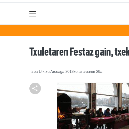
Txuletaren Festaz gain, txek
Itzea Urkizu Arsuaga
2012ko azaroaren 29a