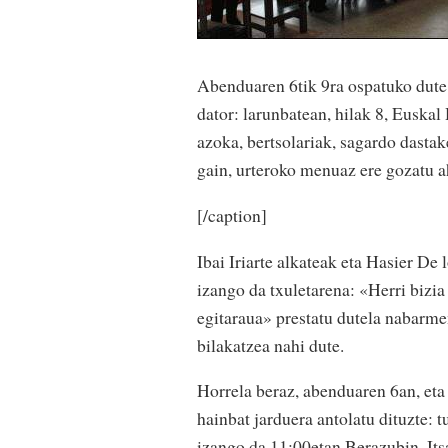
Abenduaren 6tik 9ra ospatuko dute,
dator: larunbatean, hilak 8, Euskal
azoka, bertsolariak, sagardo dastake
gain, urteroko menuaz ere gozatu a
[/caption]
Ibai Iriarte alkateak eta Hasier De
izango da txuletarena: «Herri bizia
egitaraua» prestatu dutela nabarme
bilakatzea nahi dute.
Horrela beraz, abenduaren 6an, eta
hainbat jarduera antolatu dituzte: 
izango da 11:00etan Berazubin. Its