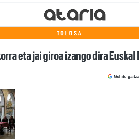
TOLOSA
orra eta jai giroa izango dira Euskal
Gehitu gaitz