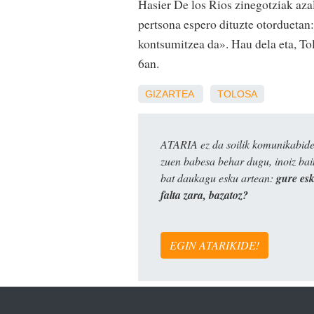
Hasier De los Rios zinegotziak aza
pertsona espero dituzte otorduetan
kontsumitzea da». Hau dela eta, To
6an.
GIZARTEA
TOLOSA
ATARIA ez da soilik komunikabide 
zuen babesa behar dugu, inoiz ba
bat daukagu esku artean:
gure es
falta zara, bazatoz?
EGIN ATARIKIDE!