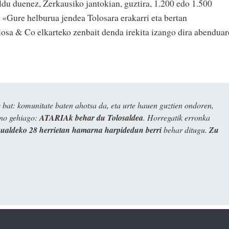
ldu duenez, Zerkausiko jantokian, guztira, 1.200 edo 1.500
: «Gure helburua jendea Tolosara erakarri eta bertan
losa & Co elkarteko zenbait denda irekita izango dira abendua
bat: komunitate baten ahotsa da, eta urte hauen guztien ondoren,
ino gehiago:
ATARIAk behar du Tolosaldea
. Horregatik erronka
kualdeko 28 herrietan hamarna harpidedun berri
behar ditugu.
Zu