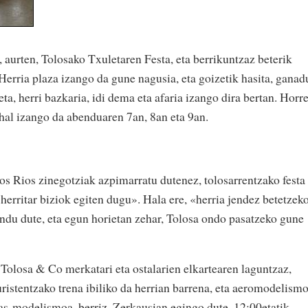
 aurten, Tolosako Txuletaren Festa, eta berrikuntzaz beterik
 Herria plaza izango da gune nagusia, eta goizetik hasita, ganad
ta, herri bazkaria, idi dema eta afaria izango dira bertan. Horr
hal izango da abenduaren 7an, 8an eta 9an.
 los Rios zinegotziak azpimarratu dutenez, tolosarrentzako festa
 herritar biziok egiten dugu». Hala ere, «herria jendez betetzek
ndu dute, eta egun horietan zehar, Tolosa ondo pasatzeko gune
 Tolosa & Co merkatari eta ostalarien elkartearen laguntzaz,
turistentzako trena ibiliko da herrian barrena, eta aeromodelism
as-modelismoa, berriz, Zerkausian egingo dute, 12:00etatik