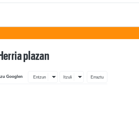
 Herria plazan
azu Googlen
Entzun
Itzuli
Erraztu