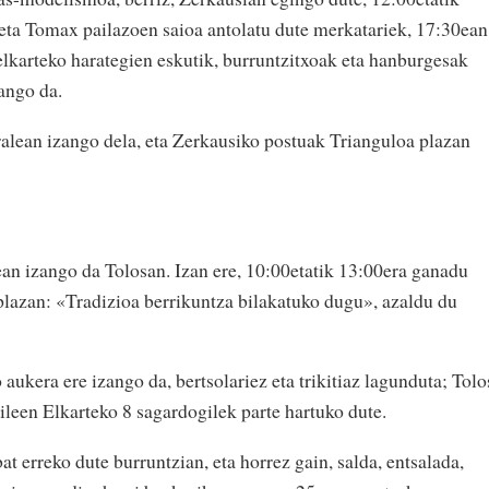
 eta Tomax pailazoen saioa antolatu dute merkatariek, 17:30ean
lkarteko harategien eskutik, burruntzitxoak eta hanburgesak
ango da.
ralean izango dela, eta Zerkausiko postuak Trianguloa plazan
ean izango da Tolosan. Izan ere, 10:00etatik 13:00era ganadu
plazan: «Tradizioa berrikuntza bilakatuko dugu», azaldu du
aukera ere izango da, bertsolariez eta trikitiaz lagunduta; Tolo
een Elkarteko 8 sagardogilek parte hartuko dute.
at erreko dute burruntzian, eta horrez gain, salda, entsalada,