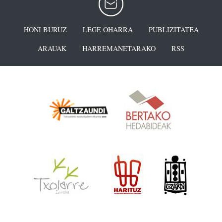
HONI BURUZ
LEGE OHARRA
PUBLIZITATEA
ARAUAK
HARREMANETARAKO
RSS