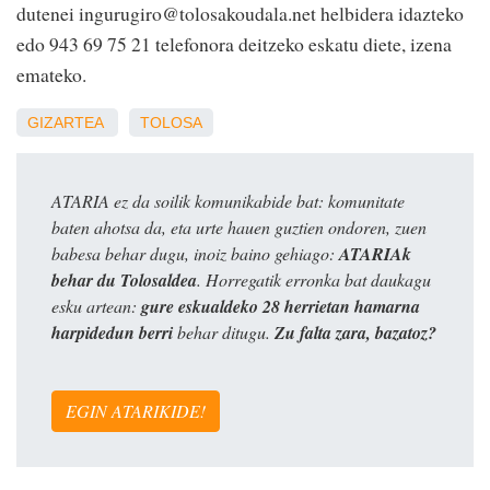
dutenei ingurugiro@tolosakoudala.net helbidera idazteko
edo 943 69 75 21 telefonora deitzeko eskatu diete, izena
emateko.
GIZARTEA
TOLOSA
ATARIA ez da soilik komunikabide bat: komunitate
baten ahotsa da, eta urte hauen guztien ondoren, zuen
babesa behar dugu, inoiz baino gehiago:
ATARIAk
behar du Tolosaldea
. Horregatik erronka bat daukagu
esku artean:
gure eskualdeko 28 herrietan hamarna
harpidedun berri
behar ditugu.
Zu falta zara, bazatoz?
EGIN ATARIKIDE!