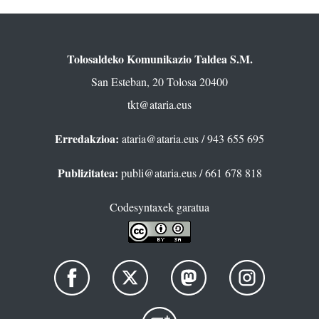
Tolosaldeko Komunikazio Taldea S.M.
San Esteban, 20 Tolosa 20400
tkt@ataria.eus
Erredakzioa:
ataria@ataria.eus
/ 943 655 695
Publizitatea:
publi@ataria.eus
/ 661 678 818
Codesyntaxek garatua