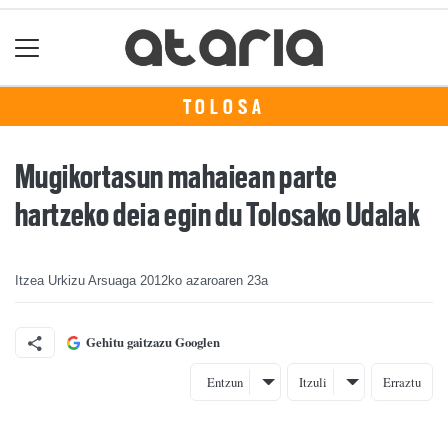
TOLOSA
Mugikortasun mahaiean parte
hartzeko deia egin du Tolosako Udalak
Itzea Urkizu Arsuaga
2012ko azaroaren 23a
Gehitu gaitzazu Googlen
Entzun
Itzuli
Erraztu