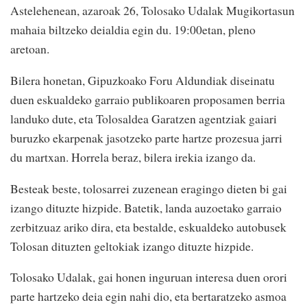
Astelehenean, azaroak 26, Tolosako Udalak Mugikortasun
mahaia biltzeko deialdia egin du. 19:00etan, pleno
aretoan.
Bilera honetan, Gipuzkoako Foru Aldundiak diseinatu
duen eskualdeko garraio publikoaren proposamen berria
landuko dute, eta Tolosaldea Garatzen agentziak gaiari
buruzko ekarpenak jasotzeko parte hartze prozesua jarri
du martxan. Horrela beraz, bilera irekia izango da.
Besteak beste, tolosarrei zuzenean eragingo dieten bi gai
izango dituzte hizpide. Batetik, landa auzoetako garraio
zerbitzuaz ariko dira, eta bestalde, eskualdeko autobusek
Tolosan dituzten geltokiak izango dituzte hizpide.
Tolosako Udalak, gai honen inguruan interesa duen orori
parte hartzeko deia egin nahi dio, eta bertaratzeko asmoa