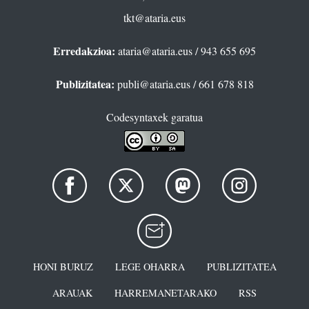
tkt@ataria.eus
Erredakzioa:
ataria@ataria.eus
/ 943 655 695
Publizitatea:
publi@ataria.eus
/ 661 678 818
Codesyntaxek garatua
HONI BURUZ
LEGE OHARRA
PUBLIZITATEA
ARAUAK
HARREMANETARAKO
RSS