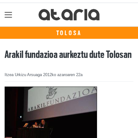
TOLOSA
Arakil fundazioa aurkeztu dute Tolosan
Itzea Urkizu Arsuaga
2012ko azaroaren 22a