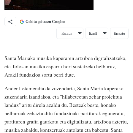
Gehitu gaitzazu Googlen
Entzun
Itzuli
Erraztu
Santa Mariako musika kaperaren artxiboa digitalizatzeko,
eta Tolosan musika esparru hori sustatzeko helburuz,
Arakil fundazioa sortu berri dute.
Ander Letamendia da zuzendaria, Santa Maria kaperako
zuzendaria izandakoa, eta "hilabeteetan zehar proiektua
landuz" aritu direla azaldu du. Besteak beste, honako
helburuak zehaztu ditu fundazioak: partiturak eguneratu,
partituren grafia gaurkotu eta digitalizatu, artxiboa aztertu,
musika zabaldu, kontzertuak antolatu eta babestu, Santa