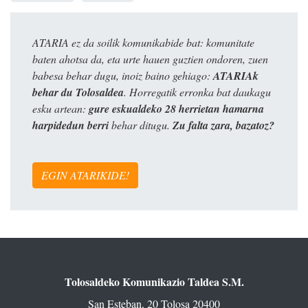
ATARIA ez da soilik komunikabide bat: komunitate
baten ahotsa da, eta urte hauen guztien ondoren, zuen
babesa behar dugu, inoiz baino gehiago:
ATARIAk
behar du Tolosaldea
. Horregatik erronka bat daukagu
esku artean:
gure eskualdeko 28 herrietan hamarna
harpidedun berri
behar ditugu.
Zu falta zara, bazatoz?
EGIN ATARIKIDE!
Tolosaldeko Komunikazio Taldea S.M.
San Esteban, 20 Tolosa 20400