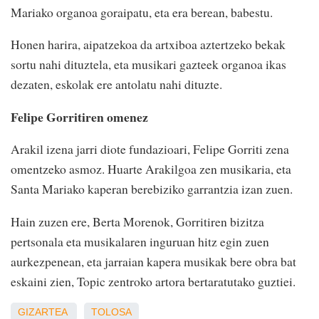
Mariako organoa goraipatu, eta era berean, babestu.
Honen harira, aipatzekoa da artxiboa aztertzeko bekak
sortu nahi dituztela, eta musikari gazteek organoa ikas
dezaten, eskolak ere antolatu nahi dituzte.
Felipe Gorritiren omenez
Arakil izena jarri diote fundazioari, Felipe Gorriti zena
omentzeko asmoz. Huarte Arakilgoa zen musikaria, eta
Santa Mariako kaperan berebiziko garrantzia izan zuen.
Hain zuzen ere, Berta Morenok, Gorritiren bizitza
pertsonala eta musikalaren inguruan hitz egin zuen
aurkezpenean, eta jarraian kapera musikak bere obra bat
eskaini zien, Topic zentroko artora bertaratutako guztiei.
GIZARTEA
TOLOSA