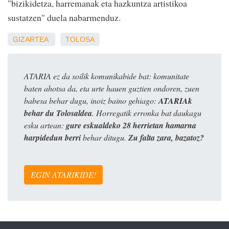
"bizikidetza, harremanak eta hazkuntza artistikoa
sustatzen" duela nabarmenduz.
GIZARTEA
TOLOSA
ATARIA ez da soilik komunikabide bat: komunitate
baten ahotsa da, eta urte hauen guztien ondoren, zuen
babesa behar dugu, inoiz baino gehiago:
ATARIAk
behar du Tolosaldea
. Horregatik erronka bat daukagu
esku artean:
gure eskualdeko 28 herrietan hamarna
harpidedun berri
behar ditugu.
Zu falta zara, bazatoz?
EGIN ATARIKIDE!