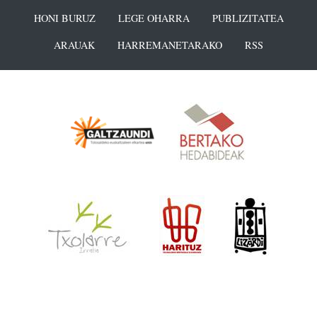
HONI BURUZ
LEGE OHARRA
PUBLIZITATEA
ARAUAK
HARREMANETARAKO
RSS