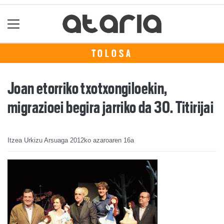
TOLOSA
Joan etorriko txotxongiloekin,
migrazioei begira jarriko da 30. Titirijai
Itzea Urkizu Arsuaga
2012ko azaroaren 16a