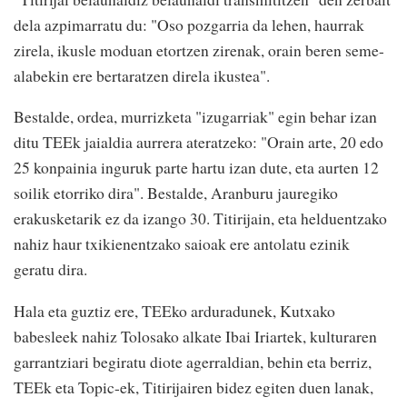
dela azpimarratu du: "Oso pozgarria da lehen, haurrak
zirela, ikusle moduan etortzen zirenak, orain beren seme-
alabekin ere bertaratzen direla ikustea".
Bestalde, ordea, murrizketa "izugarriak" egin behar izan
ditu TEEk jaialdia aurrera ateratzeko: "Orain arte, 20 edo
25 konpainia inguruk parte hartu izan dute, eta aurten 12
soilik etorriko dira". Bestalde, Aranburu jauregiko
erakusketarik ez da izango 30. Titirijain, eta helduentzako
nahiz haur txikienentzako saioak ere antolatu ezinik
geratu dira.
Hala eta guztiz ere, TEEko arduradunek, Kutxako
babesleek nahiz Tolosako alkate Ibai Iriartek, kulturaren
garrantziari begiratu diote agerraldian, behin eta berriz,
TEEk eta Topic-ek, Titirijairen bidez egiten duen lanak,