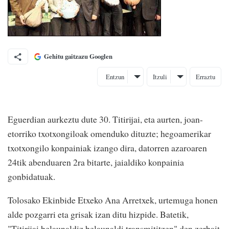
Gehitu gaitzazu Googlen
Entzun
Itzuli
Erraztu
Eguerdian aurkeztu dute 30. Titirijai, eta aurten, joan-
etorriko txotxongiloak omenduko dituzte; hegoamerikar
txotxongilo konpainiak izango dira, datorren azaroaren
24tik abenduaren 2ra bitarte, jaialdiko konpainia
gonbidatuak.
Tolosako Ekinbide Etxeko Ana Arretxek, urtemuga honen
alde pozgarri eta grisak izan ditu hizpide. Batetik,
"Titirijai belaunaldiz belaunaldi transmititzen" den zerbait