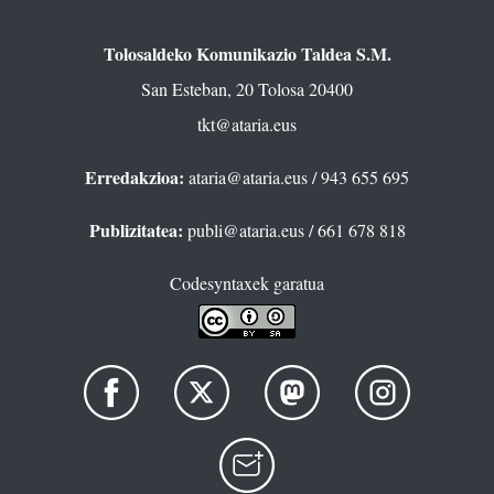
Tolosaldeko Komunikazio Taldea S.M.
San Esteban, 20 Tolosa 20400
tkt@ataria.eus
Erredakzioa:
ataria@ataria.eus
/ 943 655 695
Publizitatea:
publi@ataria.eus
/ 661 678 818
Codesyntaxek garatua