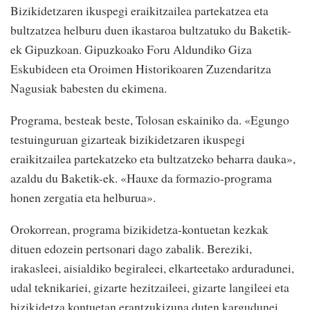
Bizikidetzaren ikuspegi eraikitzailea partekatzea eta
bultzatzea helburu duen ikastaroa bultzatuko du Baketik-
ek Gipuzkoan. Gipuzkoako Foru Aldundiko Giza
Eskubideen eta Oroimen Historikoaren Zuzendaritza
Nagusiak babesten du ekimena.
Programa, besteak beste, Tolosan eskainiko da. «Egungo
testuinguruan gizarteak bizikidetzaren ikuspegi
eraikitzailea partekatzeko eta bultzatzeko beharra dauka»,
azaldu du Baketik-ek. «Hauxe da formazio-programa
honen zergatia eta helburua».
Orokorrean, programa bizikidetza-kontuetan kezkak
dituen edozein pertsonari dago zabalik. Bereziki,
irakasleei, aisialdiko begiraleei, elkarteetako arduradunei,
udal teknikariei, gizarte hezitzaileei, gizarte langileei eta
bizikidetza kontuetan erantzukizuna duten kargudunei,