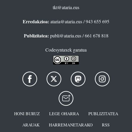
tkt@ataria.eus
Erredakzioa:
ataria@ataria.eus
/ 943 655 695
Publizitatea:
publi@ataria.eus
/ 661 678 818
Codesyntaxek garatua
HONI BURUZ
LEGE OHARRA
PUBLIZITATEA
ARAUAK
HARREMANETARAKO
RSS