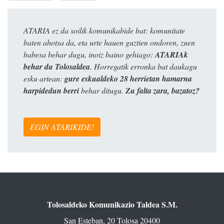
ATARIA ez da soilik komunikabide bat: komunitate
baten ahotsa da, eta urte hauen guztien ondoren, zuen
babesa behar dugu, inoiz baino gehiago:
ATARIAk
behar du Tolosaldea
. Horregatik erronka bat daukagu
esku artean:
gure eskualdeko 28 herrietan hamarna
harpidedun berri
behar ditugu.
Zu falta zara, bazatoz?
EGIN ATARIKIDE!
Tolosaldeko Komunikazio Taldea S.M.
San Esteban, 20 Tolosa 20400