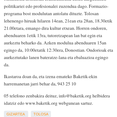
politikariei edo profesionalei zuzendua dago. Formazio-
programa bost modulutan antolatu dituzte. Tolosan
lehenengo hiruak hilaren 14ean, 21ean eta 28an, 18.30etik
21.00etara, emango dira kultur etxean. Horren ondoren,
abenduaren 1etik 13ra, tutoretzapean lan bat egin eta
aurkeztu beharko da. Azken modulua abenduaren 15an
egingo da, 10:00etatik 12:30era, Donostian. Ondorioak eta
aurkeztutako lanen bateratze-lana eta ebaluazioa egingo
da.
Ikastaroa doan da, eta izena emateko Baketik-ekin
harremanetan jarri behar da, 943 25 10
05 telefono zenbakira deituz, info@baketik.org helbidera
idatziz edo www.baketik.org webgunean sartuz.
GIZARTEA
TOLOSA