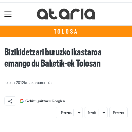
TOLOSA
Bizikidetzari buruzko ikastaroa
emango du Baketik-ek Tolosan
tolosa
2012ko azaroaren 7a
Gehitu gaitzazu Googlen
Entzun
Itzuli
Erraztu