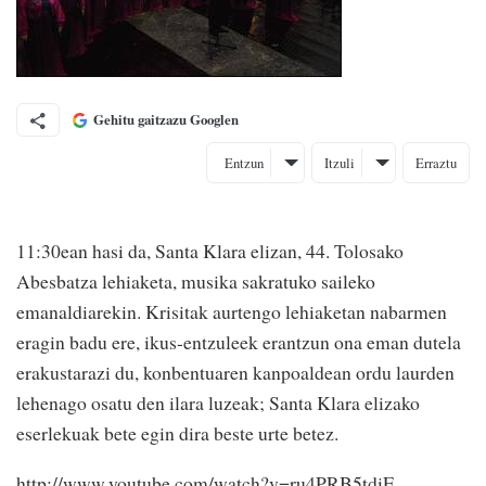
Gehitu gaitzazu Googlen
Entzun
Itzuli
Erraztu
11:30ean hasi da, Santa Klara elizan, 44. Tolosako
Abesbatza lehiaketa, musika sakratuko saileko
emanaldiarekin. Krisitak aurtengo lehiaketan nabarmen
eragin badu ere, ikus-entzuleek erantzun ona eman dutela
erakustarazi du, konbentuaren kanpoaldean ordu laurden
lehenago osatu den ilara luzeak; Santa Klara elizako
eserlekuak bete egin dira beste urte betez.
http://www.youtube.com/watch?v=ru4PRB5tdiE