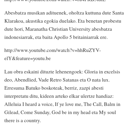
Abesbatza musikan adituenek, oholtza kuttuna dute Santa
Klarakoa, akustika egokia duelako. Eta benetan probestu
dute hori, Maranatha Christian University abesbatza
indonesiarrak, eta baita Apollo 5 britainiarrak ere.
http://www.youtube.com/watch?v=hhRuZYV-
elY&feature=youtu.be
Lau obra eskaini dituzte lehenengoek: Gloria in excelsis
deo, Abendlied, Vade Retro Satanas eta O nata lux.
Erresuma Batuko boskoteak, berriz, zazpi abesti
interpretatu ditu, kideen arteko elkar ulertze handiaz:
Alleluia I heard a voice, If ye love me, The Call, Balm in
Gilead, Come Sunday, God be in my head eta My soul
there is a country.