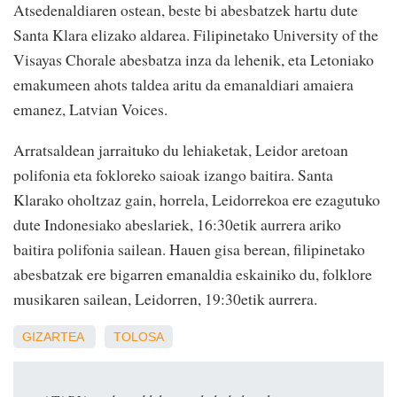
Atsedenaldiaren ostean, beste bi abesbatzek hartu dute
Santa Klara elizako aldarea. Filipinetako University of the
Visayas Chorale abesbatza inza da lehenik, eta Letoniako
emakumeen ahots taldea aritu da emanaldiari amaiera
emanez, Latvian Voices.
Arratsaldean jarraituko du lehiaketak, Leidor aretoan
polifonia eta fokloreko saioak izango baitira. Santa
Klarako oholtzaz gain, horrela, Leidorrekoa ere ezagutuko
dute Indonesiako abeslariek, 16:30etik aurrera ariko
baitira polifonia sailean. Hauen gisa berean, filipinetako
abesbatzak ere bigarren emanaldia eskainiko du, folklore
musikaren sailean, Leidorren, 19:30etik aurrera.
GIZARTEA
TOLOSA