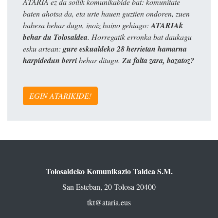
ATARIA ez da soilik komunikabide bat: komunitate
baten ahotsa da, eta urte hauen guztien ondoren, zuen
babesa behar dugu, inoiz baino gehiago:
ATARIAk
behar du Tolosaldea
. Horregatik erronka bat daukagu
esku artean:
gure eskualdeko 28 herrietan hamarna
harpidedun berri
behar ditugu.
Zu falta zara, bazatoz?
EGIN ATARIKIDE!
Tolosaldeko Komunikazio Taldea S.M.
San Esteban, 20 Tolosa 20400
tkt@ataria.eus