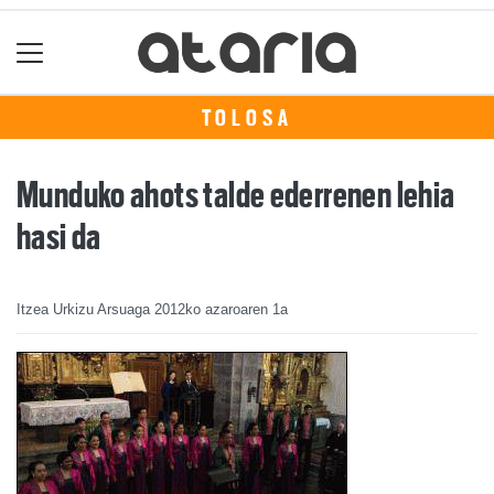
TOLOSA
Munduko ahots talde ederrenen lehia
hasi da
Itzea Urkizu Arsuaga
2012ko azaroaren 1a