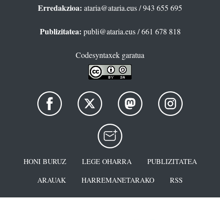
Erredakzioa:
ataria@ataria.eus
/ 943 655 695
Publizitatea:
publi@ataria.eus
/ 661 678 818
Codesyntaxek garatua
HONI BURUZ
LEGE OHARRA
PUBLIZITATEA
ARAUAK
HARREMANETARAKO
RSS