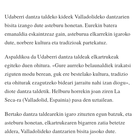
Udaberri dantza taldeko kideek Valladolideko dantzarien
bisita izango dute asteburu honetan. Eurekin batera
emanaldia eskaintzeaz gain, asteburua elkarrekin igaroko
dute, norbere kultura eta tradizioak partekatuz.
Aspaldikoa da Udaberri dantza taldeak elkartrukeak
egiteko duen ohitura. «Gure aurreko belaunaldiek irakatsi
ziguten modu berean, guk ere bestelako kultura, tradizio
eta ohiturak ezagutzeko bideari jarraitu nahi izan diogu»,
diote dantza taldetik. Helburu horrekin joan ziren La
Seca-ra (Valladolid, Espainia) pasa den uztailean.
Bertako dantza taldearekin igaro zituzten egun batzuk, eta
asteburu honetan, elkartrukearen bigarren zatia betetze
aldera, Valladolideko dantzarien bisita jasoko dute.