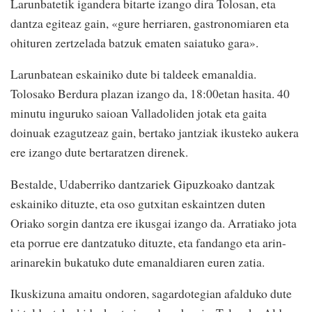
Larunbatetik igandera bitarte izango dira Tolosan, eta
dantza egiteaz gain, «gure herriaren, gastronomiaren eta
ohituren zertzelada batzuk ematen saiatuko gara».
Larunbatean eskainiko dute bi taldeek emanaldia.
Tolosako Berdura plazan izango da, 18:00etan hasita. 40
minutu inguruko saioan Valladoliden jotak eta gaita
doinuak ezagutzeaz gain, bertako jantziak ikusteko aukera
ere izango dute bertaratzen direnek.
Bestalde, Udaberriko dantzariek Gipuzkoako dantzak
eskainiko dituzte, eta oso gutxitan eskaintzen duten
Oriako sorgin dantza ere ikusgai izango da. Arratiako jota
eta porrue ere dantzatuko dituzte, eta fandango eta arin-
arinarekin bukatuko dute emanaldiaren euren zatia.
Ikuskizuna amaitu ondoren, sagardotegian afalduko dute