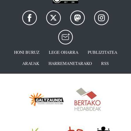
HONI BURUZ
LEGE OHARRA
PUBLIZITATEA
ARAUAK
HARREMANETARAKO
RSS