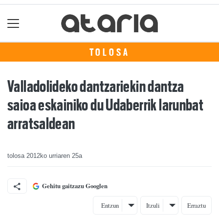
TOLOSA
Valladolideko dantzariekin dantza
saioa eskainiko du Udaberrik larunbat
arratsaldean
tolosa
2012ko urriaren 25a
Gehitu gaitzazu Googlen
Entzun
Itzuli
Erraztu