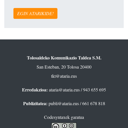
EGIN ATARIKIDE!
Tolosaldeko Komunikazio Taldea S.M.
San Esteban, 20 Tolosa 20400
tkt@ataria.eus
Erredakzioa:
ataria@ataria.eus
/ 943 655 695
Publizitatea:
publi@ataria.eus
/ 661 678 818
Codesyntaxek garatua