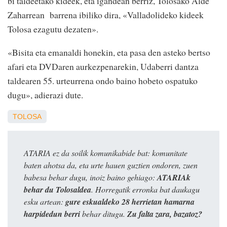
bi taldeetako kideek, eta igandean berriz, Tolosako Alde
Zaharrean barrena ibiliko dira, «Valladolideko kideek
Tolosa ezagutu dezaten».
«Bisita eta emanaldi honekin, eta pasa den asteko bertso
afari eta DVDaren aurkezpenarekin, Udaberri dantza
taldearen 55. urteurrena ondo baino hobeto ospatuko
dugu», adierazi dute.
TOLOSA
ATARIA ez da soilik komunikabide bat: komunitate
baten ahotsa da, eta urte hauen guztien ondoren, zuen
babesa behar dugu, inoiz baino gehiago:
ATARIAk
behar du Tolosaldea
. Horregatik erronka bat daukagu
esku artean:
gure eskualdeko 28 herrietan hamarna
harpidedun berri
behar ditugu.
Zu falta zara, bazatoz?