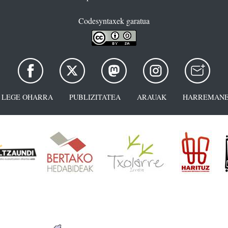
Codesyntaxek garatua
LEGE OHARRA
PUBLIZITATEA
ARAUAK
HARREMANE