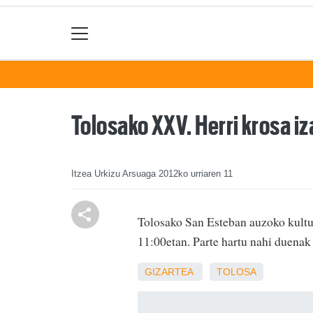
Tolosako XXV. Herri krosa i
Itzea Urkizu Arsuaga
2012ko urriaren 11
Tolosako San Esteban auzoko kultur
11:00etan. Parte hartu nahi duenak 
GIZARTEA
TOLOSA