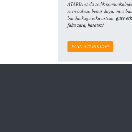
ATARIA ez da soilik komunikabide 
zuen babesa behar dugu, inoiz ba
bat daukagu esku artean:
gure es
falta zara, bazatoz?
EGIN ATARIKIDE!