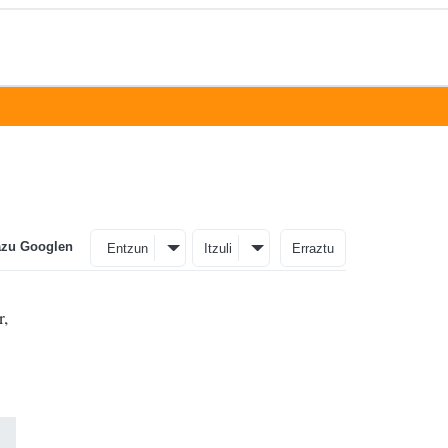
azu Googlen
Entzun
Itzuli
Erraztu
r,