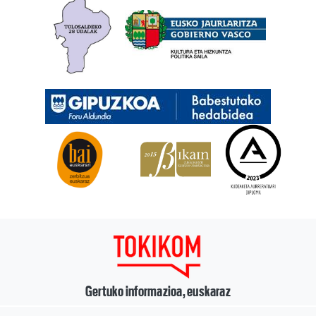
Gertuko informazioa, euskaraz