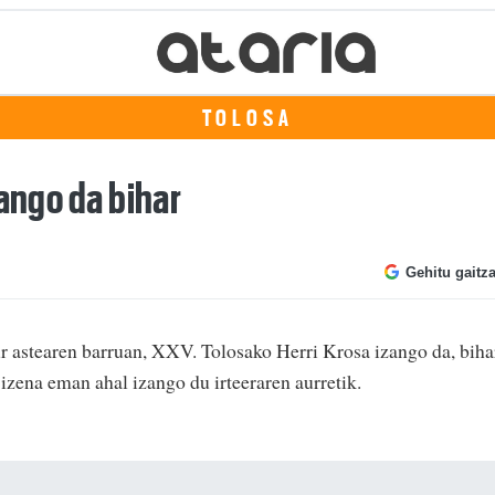
TOLOSA
zango da bihar
Gehitu gaitz
 astearen barruan, XXV. Tolosako Herri Krosa izango da, biha
izena eman ahal izango du irteeraren aurretik.