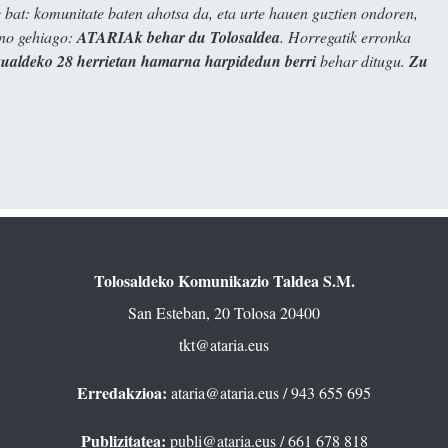
bat: komunitate baten ahotsa da, eta urte hauen guztien ondoren,
ino gehiago:
ATARIAk behar du Tolosaldea
. Horregatik erronka
kualdeko 28 herrietan hamarna harpidedun berri
behar ditugu.
Zu
Tolosaldeko Komunikazio Taldea S.M.
San Esteban, 20 Tolosa 20400
tkt@ataria.eus
Erredakzioa:
ataria@ataria.eus
/ 943 655 695
Publizitatea:
publi@ataria.eus
/ 661 678 818