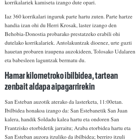
korrikalariek kamiseta izango dute opari.
Iaz 360 korrikalari inguruk parte hartu zuten. Parte hartze
handia izan ohi du Herri Krosak, laster izango den
Behobia-Donostia probarako prestatzeko erabili ohi
dutelako korrikalariek. Antolakuntzak dioenez, urte guzti
hauetan probaren iraupena auzokideen, Tolosako Udalaren
eta babesleen laguntzak bermatu du.
Hamar kilometroko ibilbidea, tartean
zenbait aldapa aipagarrirekin
San Esteban auzotik aterako da lasterketa, 11:00etan.
Ibilbidea honakoa izango da: San Estebanetik San Juan
kalera, handik Soldadu kalea hartu eta ondoren San
Frantzisko etorbidetik jarraitu; Araba etorbidea hartu eta
San Esteban auzora itzuliko da ibilbidea; berriro itzuli