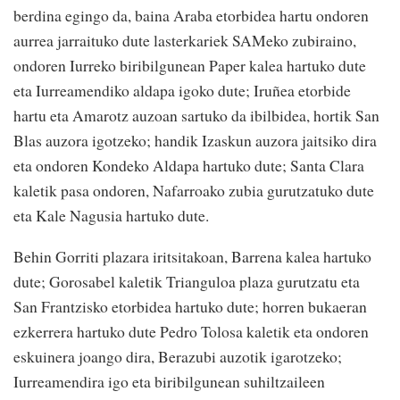
berdina egingo da, baina Araba etorbidea hartu ondoren
aurrea jarraituko dute lasterkariek SAMeko zubiraino,
ondoren Iurreko biribilgunean Paper kalea hartuko dute
eta Iurreamendiko aldapa igoko dute; Iruñea etorbide
hartu eta Amarotz auzoan sartuko da ibilbidea, hortik San
Blas auzora igotzeko; handik Izaskun auzora jaitsiko dira
eta ondoren Kondeko Aldapa hartuko dute; Santa Clara
kaletik pasa ondoren, Nafarroako zubia gurutzatuko dute
eta Kale Nagusia hartuko dute.
Behin Gorriti plazara iritsitakoan, Barrena kalea hartuko
dute; Gorosabel kaletik Trianguloa plaza gurutzatu eta
San Frantzisko etorbidea hartuko dute; horren bukaeran
ezkerrera hartuko dute Pedro Tolosa kaletik eta ondoren
eskuinera joango dira, Berazubi auzotik igarotzeko;
Iurreamendira igo eta biribilgunean suhiltzaileen