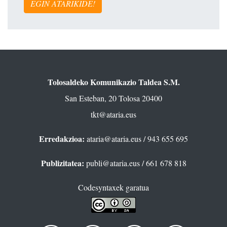
EGIN ATARIKIDE!
Tolosaldeko Komunikazio Taldea S.M.
San Esteban, 20 Tolosa 20400
tkt@ataria.eus
Erredakzioa:
ataria@ataria.eus
/ 943 655 695
Publizitatea:
publi@ataria.eus
/ 661 678 818
Codesyntaxek garatua