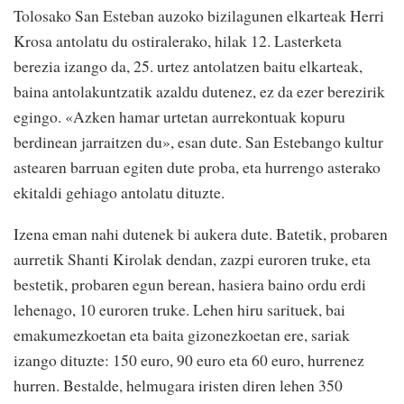
Tolosako San Esteban auzoko bizilagunen elkarteak Herri
Krosa antolatu du ostiralerako, hilak 12. Lasterketa
berezia izango da, 25. urtez antolatzen baitu elkarteak,
baina antolakuntzatik azaldu dutenez, ez da ezer berezirik
egingo. «Azken hamar urtetan aurrekontuak kopuru
berdinean jarraitzen du», esan dute. San Estebango kultur
astearen barruan egiten dute proba, eta hurrengo asterako
ekitaldi gehiago antolatu dituzte.
Izena eman nahi dutenek bi aukera dute. Batetik, probaren
aurretik Shanti Kirolak dendan, zazpi euroren truke, eta
bestetik, probaren egun berean, hasiera baino ordu erdi
lehenago, 10 euroren truke. Lehen hiru sarituek, bai
emakumezkoetan eta baita gizonezkoetan ere, sariak
izango dituzte: 150 euro, 90 euro eta 60 euro, hurrenez
hurren. Bestalde, helmugara iristen diren lehen 350