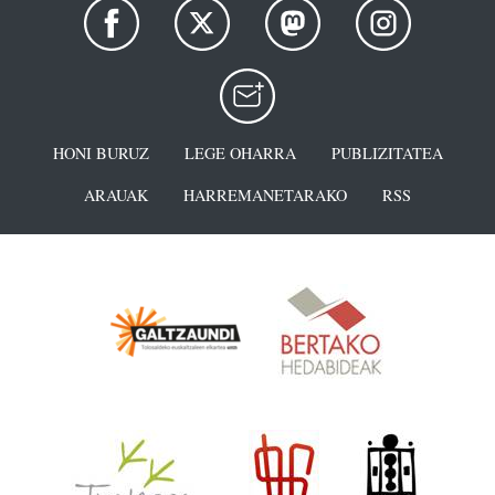
HONI BURUZ
LEGE OHARRA
PUBLIZITATEA
ARAUAK
HARREMANETARAKO
RSS