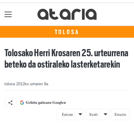
TOLOSA
Tolosako Herri Krosaren 25. urteurrena
beteko da ostiraleko lasterketarekin
tolosa
2012ko urriaren 9a
Gehitu gaitzazu Googlen
Entzun
Itzuli
Erraztu