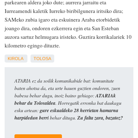
parkearen aldera joko dute; aurrera jarraitu eta
Iurreamendi kaletik Iurreko biribilgunera iritsiko dira;
SAMeko zubia igaro eta eskuinera Araba etorbidetik
joango dira, ondoren ezkerrera egin eta San Esteban
auzora sartuz helmugara iristeko. Guztira korrikalariek 10
kilometro egingo dituzte.
KIROLA
TOLOSA
ATARIA ez da soilik komunikabide bat: komunitate
baten ahotsa da, eta urte hauen guztien ondoren, zuen
babesa behar dugu, inoiz baino gehiago:
ATARIAk
behar du Tolosaldea
. Horregatik erronka bat daukagu
esku artean:
gure eskualdeko 28 herrietan hamarna
harpidedun berri
behar ditugu.
Zu falta zara, bazatoz?