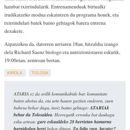
hainbat txirrindularik. Entrenamenduak birtualki
irudikatzeko modua eskaintzen du programa honek, eta
txirrindulari batek baino gehiagok batera entrena
dezakete.
Aipatzekoa da, datorren urriaren 18an, hitzaldia izango
dela Richard Saenz biologo eta nutrizionistaren eskutik,
19:00etan, zentroan bertan.
KIROLA
TOLOSA
ATARIA ez da soilik komunikabide bat: komunitate
baten ahotsa da, eta urte hauen guztien ondoren, zuen
babesa behar dugu, inoiz baino gehiago:
ATARIAk
behar du Tolosaldea
. Horregatik erronka bat daukagu
esku artean:
gure eskualdeko 28 herrietan hamarna
harpidedun berri
behar ditugu.
Zu falta zara, bazatoz?