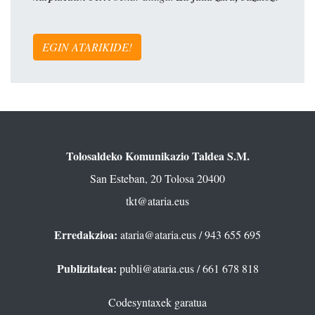
EGIN ATARIKIDE!
Tolosaldeko Komunikazio Taldea S.M.
San Esteban, 20 Tolosa 20400
tkt@ataria.eus
Erredakzioa:
ataria@ataria.eus
/ 943 655 695
Publizitatea:
publi@ataria.eus
/ 661 678 818
Codesyntaxek garatua