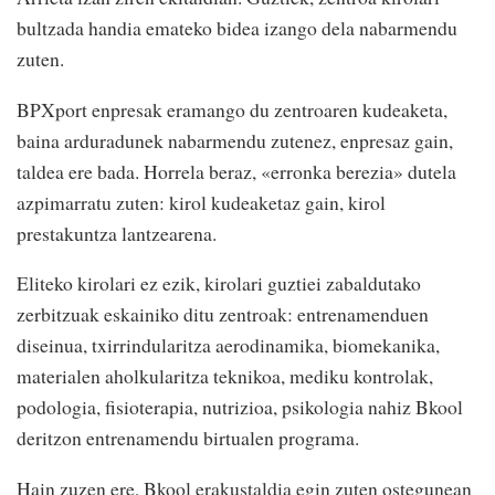
bultzada handia emateko bidea izango dela nabarmendu
zuten.
BPXport enpresak eramango du zentroaren kudeaketa,
baina arduradunek nabarmendu zutenez, enpresaz gain,
taldea ere bada. Horrela beraz, «erronka berezia» dutela
azpimarratu zuten: kirol kudeaketaz gain, kirol
prestakuntza lantzearena.
Eliteko kirolari ez ezik, kirolari guztiei zabaldutako
zerbitzuak eskainiko ditu zentroak: entrenamenduen
diseinua, txirrindularitza aerodinamika, biomekanika,
materialen aholkularitza teknikoa, mediku kontrolak,
podologia, fisioterapia, nutrizioa, psikologia nahiz Bkool
deritzon entrenamendu birtualen programa.
Hain zuzen ere, Bkool erakustaldia egin zuten ostegunean