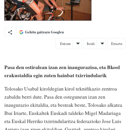
Gehitu gaitzazu Googlen
Entzun
Itzuli
Erraztu
Pasa den ostiralean izan zen inaugurazioa, eta Bkool
erakustaldia egin zuten hainbat txirrindularik
Tolosako Usabal kiroldegian kirol teknifikazio zentroa
zabaldu berri dute. Pasa den ostegunean izan zen
inaugurazio ekitaldia, eta besteak beste, Tolosako alkatea
Ibai Iriarte, Euskaltek Euskadi taldeko Migel Madariaga
eta Euskal Herriko txirrindularitza federazioko Jose Luis
Arrieta izan ziren ekitaldian. Guztiek, zentroa kirolari