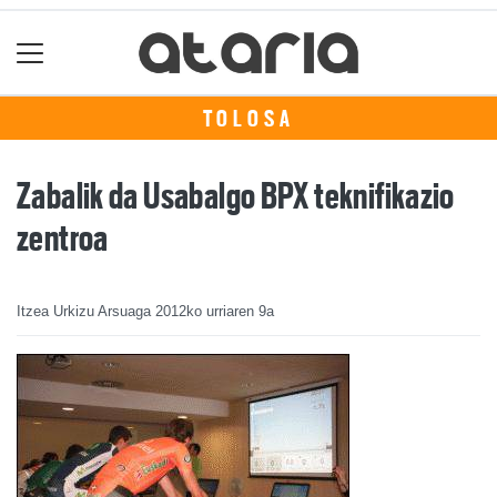
TOLOSA
Zabalik da Usabalgo BPX teknifikazio
zentroa
Itzea Urkizu Arsuaga
2012ko urriaren 9a