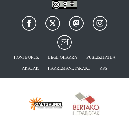
HONI BURUZ
LEGE OHARRA
PUBLIZITATEA
ARAUAK
HARREMANETARAKO
RSS