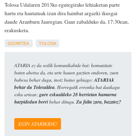
Tolosa Udalaren 2013ko egutegirako lehiaketan parte
hartu eta hautatuak izan dira hainbat argazki ikusgai
daude Aranburu Jauregian. Gaur zabalduko da, 17:30ean,
erakusketa.
GIZARTEA
TOLOSA
ATARIA ez da soilik komunikabide bat: komunitate
baten ahotsa da, eta urte hauen guztien ondoren, zuen
babesa behar dugu, inoiz baino gehiago:
ATARIAk
behar du Tolosaldea
. Horregatik erronka bat daukagu
esku artean:
gure eskualdeko 28 herrietan hamarna
harpidedun berri
behar ditugu.
Zu falta zara, bazatoz?
EGIN ATARIKIDE!