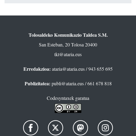
Tolosaldeko Komunikazio Taldea S.M.
San Esteban, 20 Tolosa 20400
tkt@ataria.eus
Erredakzioa:
ataria@ataria.eus
/ 943 655 695
Publizitatea:
publi@ataria.eus
/ 661 678 818
Codesyntaxek garatua