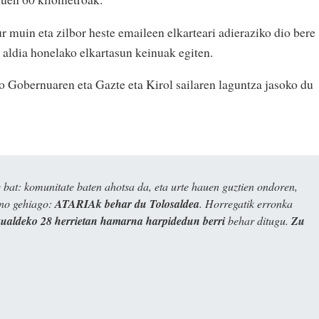
muin eta zilbor heste emaileen elkarteari adieraziko dio bere
 aldia honelako elkartasun keinuak egiten.
 Gobernuaren eta Gazte eta Kirol sailaren laguntza jasoko du
bat: komunitate baten ahotsa da, eta urte hauen guztien ondoren,
ino gehiago:
ATARIAk behar du Tolosaldea
. Horregatik erronka
kualdeko 28 herrietan hamarna harpidedun berri
behar ditugu.
Zu