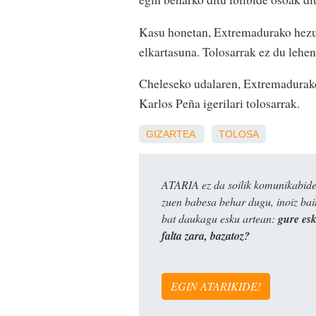
Kasu honetan, Extremadurako hezur 
elkartasuna. Tolosarrak ez du lehen
Cheleseko udalaren, Extremadurako
Karlos Peña igerilari tolosarrak.
GIZARTEA
TOLOSA
ATARIA ez da soilik komunikabide 
zuen babesa behar dugu, inoiz ba
bat daukagu esku artean:
gure es
falta zara, bazatoz?
EGIN ATARIKIDE!