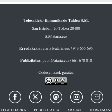
Tolosaldeko Komunikazio Taldea S.M.
San Esteban, 20 Tolosa 20400
tkt@ataria.eus
Erredakzioa:
ataria@ataria.eus
/ 943 655 695
Publizitatea:
publi@ataria.eus
/ 661 678 818
Codesyntaxek garatua
LEGE OHARRA
PUBLIZITATEA
ARAUAK
HARREMANE