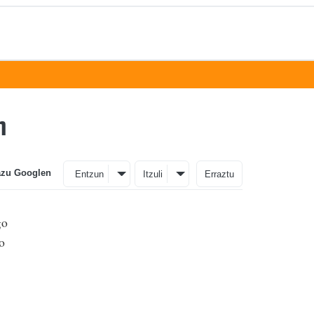
n
azu Googlen
Entzun
Itzuli
Erraztu
go
o