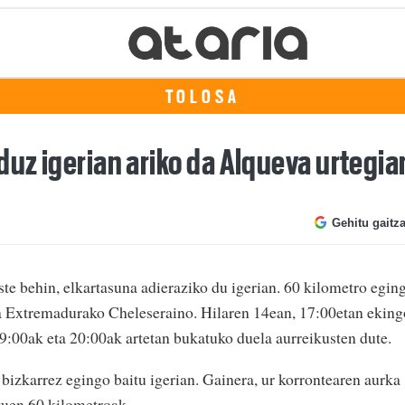
TOLOSA
duz igerian ariko da Alqueva urtegia
Gehitu gaitz
este behin, elkartasuna adieraziko du igerian. 60 kilometro egin
ta Extremadurako Cheleseraino. Hilaren 14ean, 17:00etan eking
19:00ak eta 20:00ak artetan bukatuko duela aurreikusten dute.
, bizkarrez egingo baitu igerian. Gainera, ur korrontearen aurka
ituen 60 kilometroak.