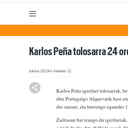
Karlos Peña tolosarra 24 or
tolosa
2012ko irailaren 11
Karlos Peña igerilari tolosarrak, b
ditu Portugalgo Alquevatik hasi e
dio saioari, eta hurrengo eguneko 
Zailtasun bat izango du igerilariak
egin beharko ditu ibilbide osoak d