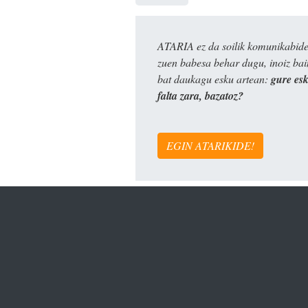
ATARIA ez da soilik komunikabide 
zuen babesa behar dugu, inoiz ba
bat daukagu esku artean:
gure es
falta zara, bazatoz?
EGIN ATARIKIDE!