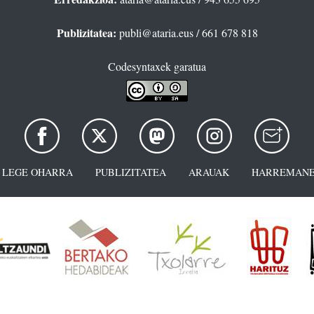
Publizitatea:
publi@ataria.eus
/ 661 678 818
Codesyntaxek garatua
LEGE OHARRA
PUBLIZITATEA
ARAUAK
HARREMANE