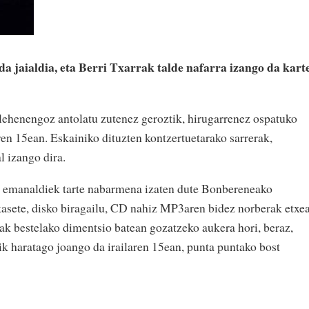
a jaialdia, eta Berri Txarrak talde nafarra izango da kart
lehenengoz antolatu zutenez geroztik, hirugarrenez ospatuko
aren 15ean. Eskainiko dituzten kontzertuetarako sarrerak,
l izango dira.
 emanaldiek tarte nabarmena izaten dute Bonbereneako
asete, disko biragailu, CD nahiz MP3aren bidez norberak etxe
iak bestelako dimentsio batean gozatzeko aukera hori, beraz,
tik haratago joango da irailaren 15ean, punta puntako bost