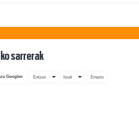
eko sarrerak
azu Googlen
Entzun
Itzuli
Erraztu