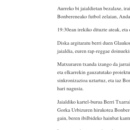
Aurreko bi jaialdietan bezalaxe, ir
Bonbereneako futbol zelaian, Anda
19:30ean irekiko dituzte ateak, eta
Diska argitaratu berri duen Glauk
jaialdia, euren rap-reggae doinueki
Matxuraren txanda izango da jarrai
eta elkarrekin gauzatutako proiekt
sinkronizazioa uztartuz, eta iaz Bo
hari nagusia.
Jaialdiko kartel-burua Berri Txarra
Gorka Urbizuren hirukotea Bonberen
gain, beren ibilbideko hainbat kant