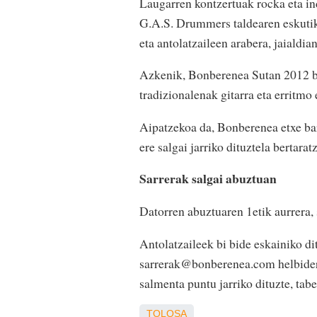
Laugarren kontzertuak rocka eta ind
G.A.S. Drummers taldearen eskuti
eta antolatzaileen arabera, jaialdi
Azkenik, Bonberenea Sutan 2012 bor
tradizionalenak gitarra eta erritmo
Aipatzekoa da, Bonberenea etxe bar
ere salgai jarriko dituztela bertarat
Sarrerak salgai abuztuan
Datorren abuztuaren 1etik aurrera, 
Antolatzaileek bi bide eskainiko dit
sarrerak@bonberenea.com helbidera
salmenta puntu jarriko dituzte, ta
TOLOSA