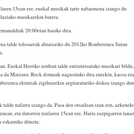
ailaren 15ean ere, euskal musikak tarte nabarmena izango du
luziako musikarekin batera.
 emanaldiak 20:00etan hasiko dira.
oma talde tolosarrak abiaraziko du 2012ko Bonberenea Sutan
n.
an. Euskal Herriko zenbait talde entzutetsutako musikari bildu,
ua da Matxura. Rock doinuak nagusituko dira eurekin, kaosa eta
nberenea ekintzak zigiluarekin argitaraturiko diskoa izango dut
k talde nafarra izango da. Pasa den otsailean izan zen, azkenek
ean, eta datorren irailaren 15ean ere, Haria zazpigarren lana
u eskainiko dituzte.