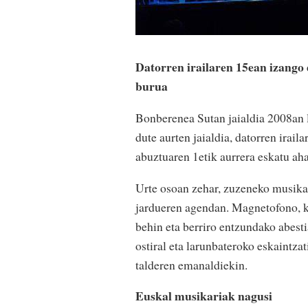
Datorren irailaren 15ean izango d
burua
Bonberenea Sutan jaialdia 2008an 
dute aurten jaialdia, datorren irail
abuztuaren 1etik aurrera eskatu aha
Urte osoan zehar, zuzeneko musika
jardueren agendan. Magnetofono, k
behin eta berriro entzundako abest
ostiral eta larunbateroko eskaintza
talderen emanaldiekin.
Euskal musikariak nagusi