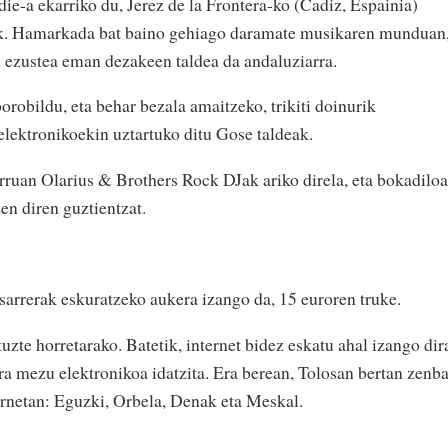
ie-a ekarriko du, Jerez de la Frontera-ko (Cadiz, Espainia)
k. Hamarkada bat baino gehiago daramate musikaren munduan
an ezustea eman dezakeen taldea da andaluziarra.
obildu, eta behar bezala amaitzeko, trikiti doinurik
 elektronikoekin uztartuko ditu Gose taldeak.
ruan Olarius & Brothers Rock DJak ariko direla, eta bokadilo
zen diren guztientzat.
sarrerak eskuratzeko aukera izango da, 15 euroren truke.
uzte horretarako. Batetik, internet bidez eskatu ahal izango dir
 mezu elektronikoa idatzita. Era berean, Tolosan bertan zenba
bernetan: Eguzki, Orbela, Denak eta Meskal.