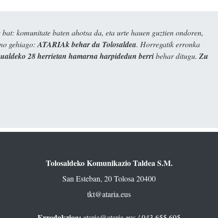
bat: komunitate baten ahotsa da, eta urte hauen guztien ondoren,
ino gehiago:
ATARIAk behar du Tolosaldea
. Horregatik erronka
kualdeko 28 herrietan hamarna harpidedun berri
behar ditugu.
Zu
Tolosaldeko Komunikazio Taldea S.M.
San Esteban, 20 Tolosa 20400
tkt@ataria.eus
Erredakzioa:
ataria@ataria.eus
/ 943 655 695