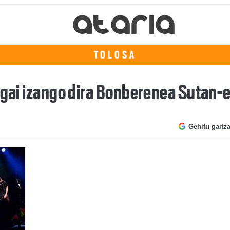
TOLOSA
algai izango dira Bonberenea Sutan-
Gehitu gaitz