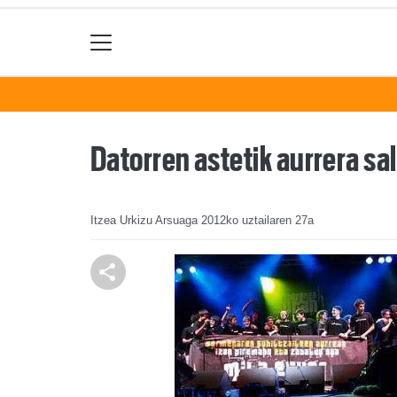
Datorren astetik aurrera s
Itzea Urkizu Arsuaga
2012ko uztailaren 27a