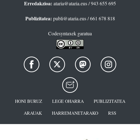
Erredakzioa:
ataria@ataria.eus
/ 943 655 695
Publizitatea:
publi@ataria.eus
/ 661 678 818
Codesyntaxek garatua
HONI BURUZ
LEGE OHARRA
PUBLIZITATEA
ARAUAK
HARREMANETARAKO
RSS