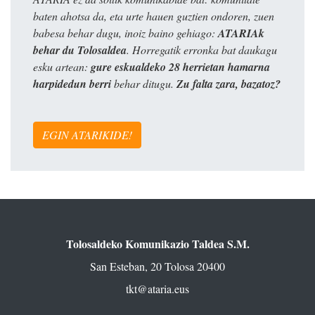
baten ahotsa da, eta urte hauen guztien ondoren, zuen
babesa behar dugu, inoiz baino gehiago:
ATARIAk
behar du Tolosaldea
. Horregatik erronka bat daukagu
esku artean:
gure eskualdeko 28 herrietan hamarna
harpidedun berri
behar ditugu.
Zu falta zara, bazatoz?
EGIN ATARIKIDE!
Tolosaldeko Komunikazio Taldea S.M.
San Esteban, 20 Tolosa 20400
tkt@ataria.eus