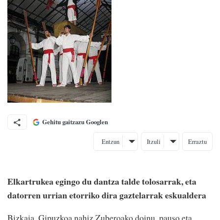
Gehitu gaitzazu Googlen
Entzun
Itzuli
Erraztu
Elkartrukea egingo du dantza talde tolosarrak, eta
datorren urrian etorriko dira gaztelarrak eskualdera
Bizkaia, Gipuzkoa nahiz Zuberoako doinu, pauso eta