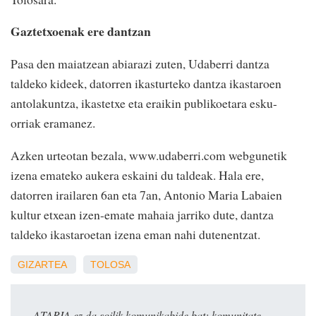
Gaztetxoenak ere dantzan
Pasa den maiatzean abiarazi zuten, Udaberri dantza
taldeko kideek, datorren ikasturteko dantza ikastaroen
antolakuntza, ikastetxe eta eraikin publikoetara esku-
orriak eramanez.
Azken urteotan bezala, www.udaberri.com webgunetik
izena emateko aukera eskaini du taldeak. Hala ere,
datorren irailaren 6an eta 7an, Antonio Maria Labaien
kultur etxean izen-emate mahaia jarriko dute, dantza
taldeko ikastaroetan izena eman nahi dutenentzat.
GIZARTEA
TOLOSA
ATARIA ez da soilik komunikabide bat: komunitate