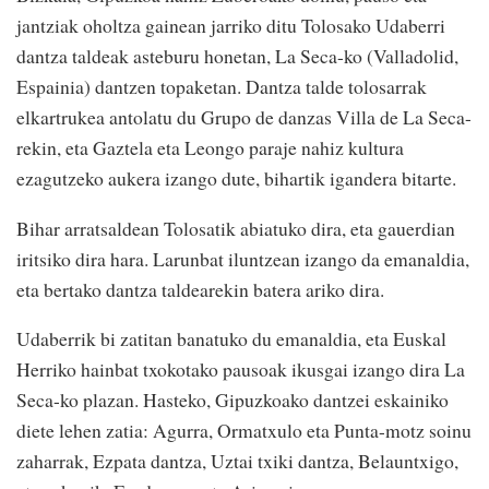
jantziak oholtza gainean jarriko ditu Tolosako Udaberri
dantza taldeak asteburu honetan, La Seca-ko (Valladolid,
Espainia) dantzen topaketan. Dantza talde tolosarrak
elkartrukea antolatu du Grupo de danzas Villa de La Seca-
rekin, eta Gaztela eta Leongo paraje nahiz kultura
ezagutzeko aukera izango dute, bihartik igandera bitarte.
Bihar arratsaldean Tolosatik abiatuko dira, eta gauerdian
iritsiko dira hara. Larunbat iluntzean izango da emanaldia,
eta bertako dantza taldearekin batera ariko dira.
Udaberrik bi zatitan banatuko du emanaldia, eta Euskal
Herriko hainbat txokotako pausoak ikusgai izango dira La
Seca-ko plazan. Hasteko, Gipuzkoako dantzei eskainiko
diete lehen zatia: Agurra, Ormatxulo eta Punta-motz soinu
zaharrak, Ezpata dantza, Uztai txiki dantza, Belauntxigo,