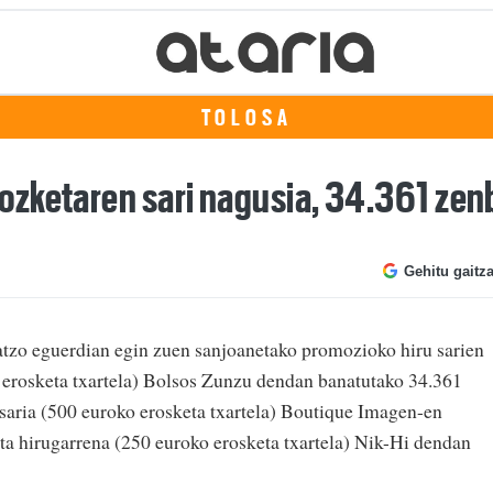
TOLOSA
ozketaren sari nagusia, 34.361 zen
Gehitu gaitz
tzo eguerdian egin zuen sanjoanetako promozioko hiru sarien
 erosketa txartela) Bolsos Zunzu dendan banatutako 34.361
saria (500 euroko erosketa txartela) Boutique Imagen-en
a hirugarrena (250 euroko erosketa txartela) Nik-Hi dendan