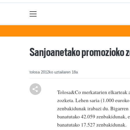
Sanjoanetako promozioko z
tolosa
2012ko uztailaren 18a
Tolosa&Co merkatarien elkarteak a
zozketa. Lehen saria (1.000 euroko
zenbakidunak irabazi du. Bigarren 
banatutako 42.059 zenbakidunak, et
banatutako 17.527 zenbakidunak.