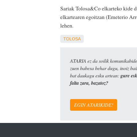
Sariak Tolosa&Co elkarteko kide dir
elkartearen egoitzan (Emeterio Arr
lehen.
TOLOSA
ATARIA ez da soilik komunikabide 
zuen babesa behar dugu, inoiz ba
bat daukagu esku artean:
gure es
falta zara, bazatoz?
EGIN ATARIKIDE!