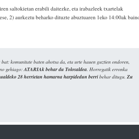
en saltokietan erabili daitezke, eta irabazleek txartelak
ese, 2) aurkeztu beharko dituzte abuztuaren 1eko 14:00ak bain
bat: komunitate baten ahotsa da, eta urte hauen guztien ondoren,
ino gehiago:
ATARIAk behar du Tolosaldea
. Horregatik erronka
kualdeko 28 herrietan hamarna harpidedun berri
behar ditugu.
Zu