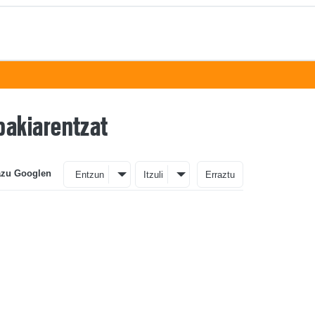
bakiarentzat
azu Googlen
Entzun
Itzuli
Erraztu