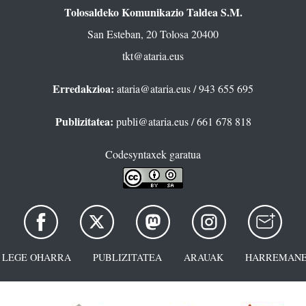
Tolosaldeko Komunikazio Taldea S.M.
San Esteban, 20 Tolosa 20400
tkt@ataria.eus
Erredakzioa:
ataria@ataria.eus
/ 943 655 695
Publizitatea:
publi@ataria.eus
/ 661 678 818
Codesyntaxek garatua
LEGE OHARRA
PUBLIZITATEA
ARAUAK
HARREMANE