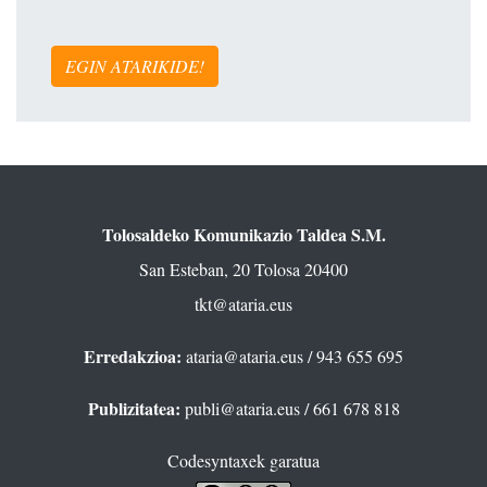
EGIN ATARIKIDE!
Tolosaldeko Komunikazio Taldea S.M.
San Esteban, 20 Tolosa 20400
tkt@ataria.eus
Erredakzioa:
ataria@ataria.eus
/ 943 655 695
Publizitatea:
publi@ataria.eus
/ 661 678 818
Codesyntaxek garatua