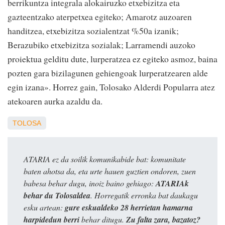
berrikuntza integrala alokairuzko etxebizitza eta
gazteentzako aterpetxea egiteko; Amarotz auzoaren
handitzea, etxebizitza sozialentzat %50a izanik;
Berazubiko etxebizitza sozialak; Larramendi auzoko
proiektua gelditu dute, lurperatzea ez egiteko asmoz, baina
pozten gara bizilagunen gehiengoak lurperatzearen alde
egin izana». Horrez gain, Tolosako Alderdi Popularra atez
atekoaren aurka azaldu da.
TOLOSA
ATARIA ez da soilik komunikabide bat: komunitate
baten ahotsa da, eta urte hauen guztien ondoren, zuen
babesa behar dugu, inoiz baino gehiago:
ATARIAk
behar du Tolosaldea
. Horregatik erronka bat daukagu
esku artean:
gure eskualdeko 28 herrietan hamarna
harpidedun berri
behar ditugu.
Zu falta zara, bazatoz?