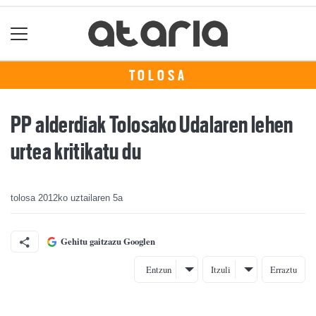
TOLOSA
PP alderdiak Tolosako Udalaren lehen
urtea kritikatu du
tolosa
2012ko uztailaren 5a
Gehitu gaitzazu Googlen
Entzun
Itzuli
Erraztu