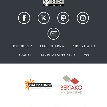
HONI BURUZ
LEGE OHARRA
PUBLIZITATEA
ARAUAK
HARREMANETARAKO
RSS