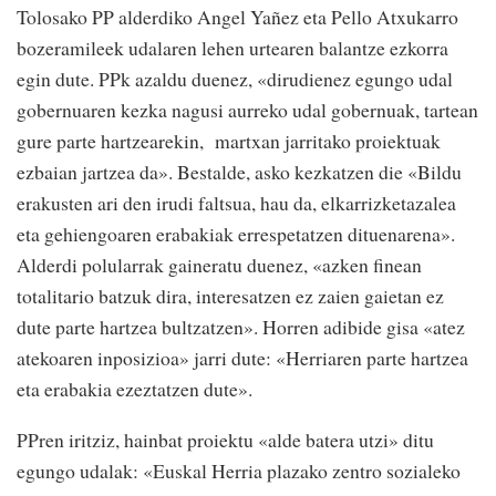
Tolosako PP alderdiko Angel Yañez eta Pello Atxukarro
bozeramileek udalaren lehen urtearen balantze ezkorra
egin dute. PPk azaldu duenez, «dirudienez egungo udal
gobernuaren kezka nagusi aurreko udal gobernuak, tartean
gure parte hartzearekin, martxan jarritako proiektuak
ezbaian jartzea da». Bestalde, asko kezkatzen die «Bildu
erakusten ari den irudi faltsua, hau da, elkarrizketazalea
eta gehiengoaren erabakiak errespetatzen dituenarena».
Alderdi polularrak gaineratu duenez, «azken finean
totalitario batzuk dira, interesatzen ez zaien gaietan ez
dute parte hartzea bultzatzen». Horren adibide gisa «atez
atekoaren inposizioa» jarri dute: «Herriaren parte hartzea
eta erabakia ezeztatzen dute».
PPren iritziz, hainbat proiektu «alde batera utzi» ditu
egungo udalak: «Euskal Herria plazako zentro sozialeko