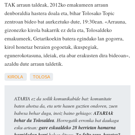
TAK arraun taldeak, 2012ko emakumeen arraun
denboraldia hastera doala eta, bihar Tolosako Topic
zentroan bideo bat aurkeztuko dute, 19:30ean. «Arrauna,
gizonezko kirola bakarrik ez dela eta, Tolosaldeko
emakumeek, Getarikoekin batera egindako lan gogorra,
kirol honetaz beraien gogoetak, ikuspegiak,
egunerokotasuna, ideiak, eta abar erakusten dira bideoan»,
azaldu dute arraun taldetik.
KIROLA
TOLOSA
ATARIA ez da soilik komunikabide bat: komunitate
baten ahotsa da, eta urte hauen guztien ondoren, zuen
babesa behar dugu, inoiz baino gehiago:
ATARIAk
behar du Tolosaldea
. Horregatik erronka bat daukagu
esku artean:
gure eskualdeko 28 herrietan hamarna
harpidedun berri
behar ditugu.
Zu falta zara, bazatoz?