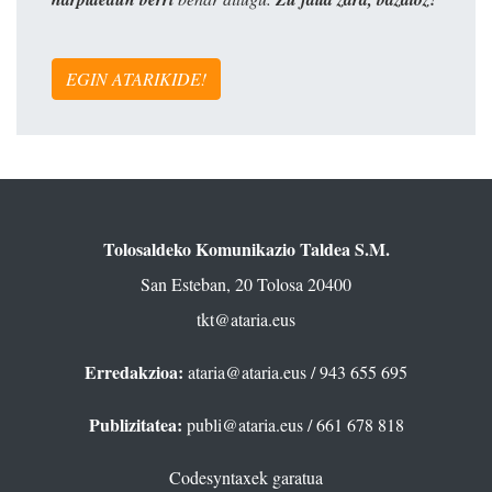
EGIN ATARIKIDE!
Tolosaldeko Komunikazio Taldea S.M.
San Esteban, 20 Tolosa 20400
tkt@ataria.eus
Erredakzioa:
ataria@ataria.eus
/ 943 655 695
Publizitatea:
publi@ataria.eus
/ 661 678 818
Codesyntaxek garatua