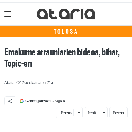
TOLOSA
Emakume arraunlarien bideoa, bihar,
Topic-en
Ataria
2012ko ekainaren 21a
Gehitu gaitzazu Googlen
Entzun
Itzuli
Erraztu