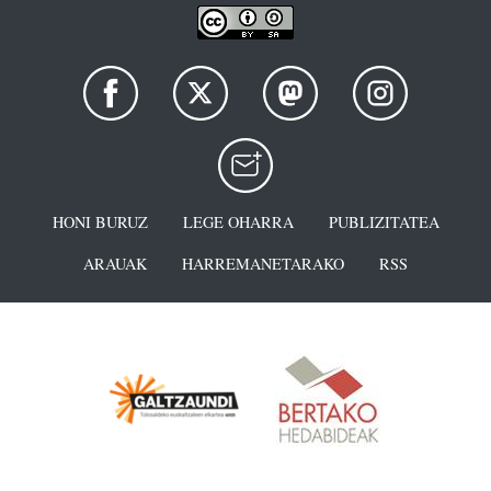
HONI BURUZ
LEGE OHARRA
PUBLIZITATEA
ARAUAK
HARREMANETARAKO
RSS