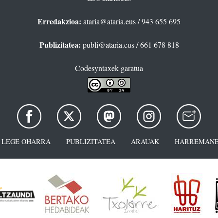
Erredakzioa:
ataria@ataria.eus
/ 943 655 695
Publizitatea:
publi@ataria.eus
/ 661 678 818
Codesyntaxek garatua
LEGE OHARRA
PUBLIZITATEA
ARAUAK
HARREMANE