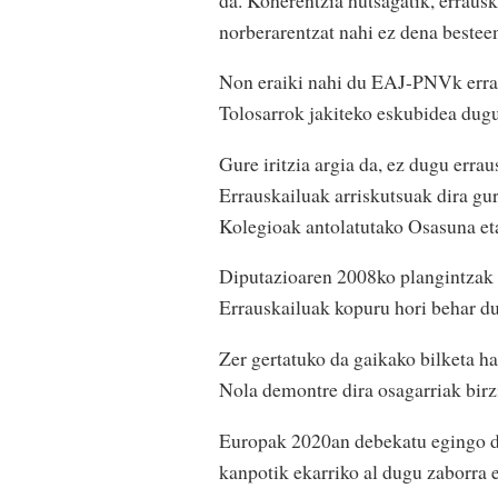
norberarentzat nahi ez dena besteen
Non eraiki nahi du EAJ-PNVk erra
Tolosarrok jakiteko eskubidea dugu
Gure iritzia argia da, ez dugu errau
Errauskailuak arriskutsuak dira g
Kolegioak antolatutako Osasuna eta
Diputazioaren 2008ko plangintzak 
Errauskailuak kopuru hori behar d
Zer gertatuko da gaikako bilketa 
Nola demontre dira osagarriak birz
Europak 2020an debekatu egingo du 
kanpotik ekarriko al dugu zaborra 