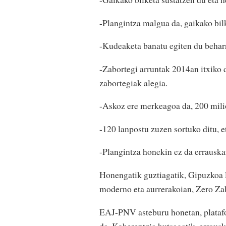
-Plangintza malgua da, gaikako bilk
-Kudeaketa banatu egiten du beharr
-Zabortegi arruntak 2014an itxiko 
zabortegiak alegia.
-Askoz ere merkeagoa da, 200 mili
-120 lanpostu zuzen sortuko ditu, e
-Plangintza honekin ez da errauskai
Honengatik guztiagatik, Gipuzkoa 
moderno eta aurrerakoian, Zero Zab
EAJ-PNV asteburu honetan, platafor
da. Koherentzia hutsagatik, errausk