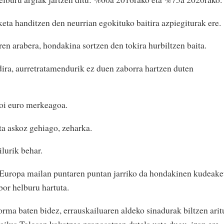
eta handitzen den neurrian egokituko baitira azpiegiturak ere.
en arabera, hondakina sortzen den tokira hurbiltzen baita.
dira, aurretratamendurik ez duen zaborra hartzen duten
oi euro merkeagoa.
ta askoz gehiago, zeharka.
lurik behar.
Europa mailan puntaren puntan jarriko da hondakinen kudeake
or helburu hartuta.
ma baten bidez, errauskailuaren aldeko sinadurak biltzen arit
ailua Tolosan kokatzea proposatzen dutela uste dugu, izan ere,