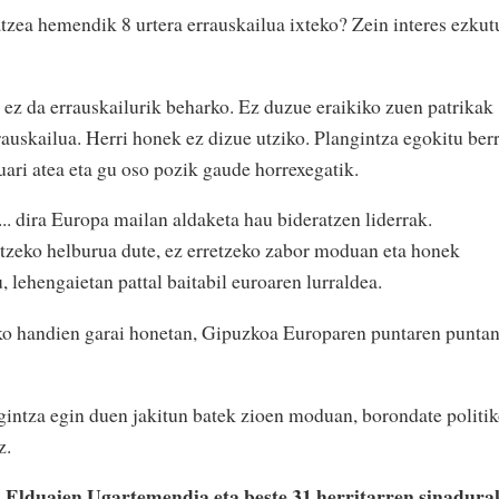
atzea hemendik 8 urtera errauskailua ixteko? Zein interes ezkut
ez da errauskailurik beharko. Ez duzue eraikiko zuen patrikak
rauskailua. Herri honek ez dizue utziko. Plangintza egokitu berr
uari atea eta gu oso pozik gaude horrexegatik.
 dira Europa mailan aldaketa hau bideratzen liderrak.
zeko helburua dute, ez erretzeko zabor moduan eta honek
 lehengaietan pattal baitabil euroaren lurraldea.
ko handien garai honetan, Gipuzkoa Europaren puntaren punta
gintza egin duen jakitun batek zioen moduan, borondate politi
z.
i Elduaien Ugartemendia eta beste 31 herritarren sinadura