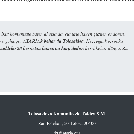
bat: komunitate baten ahotsa da, eta urte hauen guztien ondoren,
ino gehiago:
ATARIAk behar du Tolosaldea
. Horregatik erronka
kualdeko 28 herrietan hamarna harpidedun berri
behar ditugu.
Zu
Tolosaldeko Komunikazio Taldea S.M.
San Esteban, 20 Tolosa 20400
tkt@ataria.eus