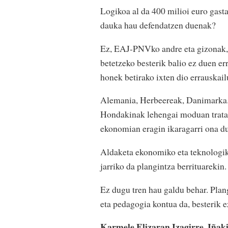
Logikoa al da 400 milioi euro gast
dauka hau defendatzen duenak?
Ez, EAJ-PNVko andre eta gizonak, 
betetzeko besterik balio ez duen er
honek betirako ixten dio errauskail
Alemania, Herbeereak, Danimarka...
Hondakinak lehengai moduan tratat
ekonomian eragin ikaragarri ona du,
Aldaketa ekonomiko eta teknologi
jarriko da plangintza berrituarekin.
Ez dugu tren hau galdu behar. Plan
eta pedagogia kontua da, besterik e
Karmele Elizaran Izagirre, Iñak