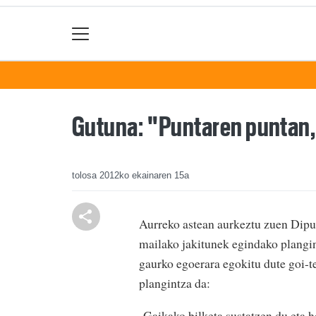
Gutuna: "Puntaren puntan
tolosa
2012ko ekainaren 15a
Aurreko astean aurkeztu zuen Dip
mailako jakitunek egindako plangin
gaurko egoerara egokitu dute goi-te
plangintza da:
-Gaikako bilketa sustatzen du eta 