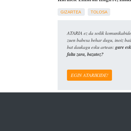
GIZARTEA
TOLOSA
ATARIA ez da soilik komunikabide 
zuen babesa behar dugu, inoiz ba
bat daukagu esku artean:
gure es
falta zara, bazatoz?
EGIN ATARIKIDE!