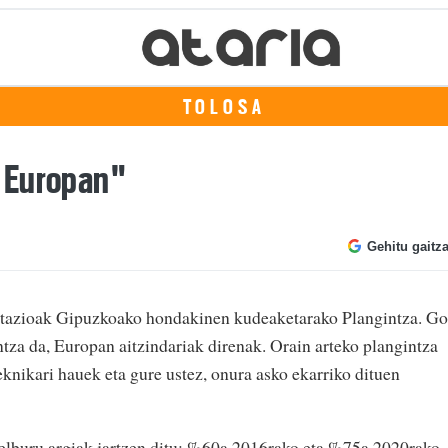
TOLOSA
, Europan"
Gehitu gaitz
utazioak Gipuzkoako hondakinen kudeaketarako Plangintza. Go
tza da, Europan aitzindariak direnak. Orain arteko plangintza
knikari hauek eta gure ustez, onura asko ekarriko dituen
helburu argiak jartzen ditu: %60a 2016rako eta %75a 2020rako.