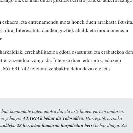
 eskaera, eta entrenamendu mota honek duen arrakasta ikusita
i dira. Interesatuta dauden guztiek ahalik eta modu onenean
e.
zeharkaldiak, errehabilitazioa edota osasuntsu eta erabatekoa den
ztiei zuzendua izango da. Interesa duen edornork, edozein
, 667 631 742 telefono zenbakira deitu dezakete, eta
bat: komunitate baten ahotsa da, eta urte hauen guztien ondoren,
ino gehiago:
ATARIAk behar du Tolosaldea
. Horregatik erronka
kualdeko 28 herrietan hamarna harpidedun berri
behar ditugu.
Zu