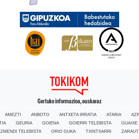
Gertuko informazioa, euskaraz
AMEZTI
ANBOTO
ANTXETA IRRATIA
ATARIA
AZP
TIA
GEURIA
GOIENA
GOIERRI TELEBISTA
GUAIXE
IZMENDI TELEBISTA
ORIO GUKA
TXINTXARRI
ZARAUT