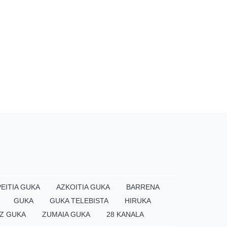
EITIA GUKA
AZKOITIA GUKA
BARRENA
GUKA
GUKA TELEBISTA
HIRUKA
Z GUKA
ZUMAIA GUKA
28 KANALA