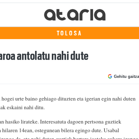
TOLOSA
aroa antolatu nahi dute
Gehitu gaitz
 hogei urte baino gehiago dituzten eta igerian egin nahi duten
ak eskaini nahi ditu.
 hasiko lirateke. Interesatuta dagoen pertsona guztiek
 hilaren 14ean, ostegunean bilera egingo dute. Usabal
izango da, eta nahi duten guztiek bertara joateko aukera izango