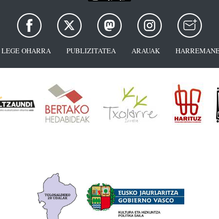
LEGE OHARRA
PUBLIZITATEA
ARAUAK
HARREMANE