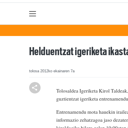
Helduentzat igeriketa ikast
tolosa
2012ko ekainaren 7a
Tolosaldea Igeriketa Kirol Taldeak,
guztientzat igeriketa entrenamendu
Entrenamendu mota hauekin irailean
informazio zehatzagoa jaso dezaten
kiroldegiko bilera gelan 19:00etan 