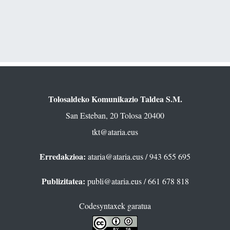
Tolosaldeko Komunikazio Taldea S.M.
San Esteban, 20 Tolosa 20400
tkt@ataria.eus
Erredakzioa:
ataria@ataria.eus
/ 943 655 695
Publizitatea:
publi@ataria.eus
/ 661 678 818
Codesyntaxek garatua