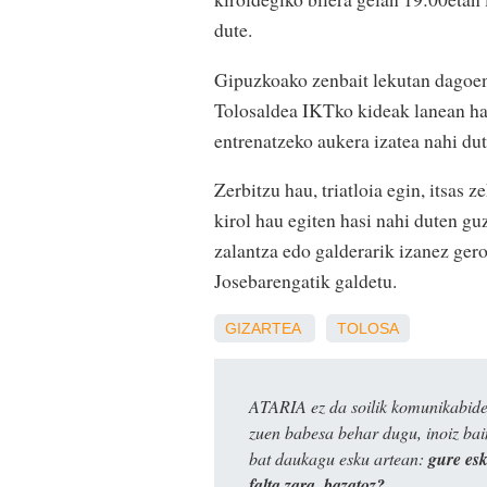
dute.
Gipuzkoako zenbait lekutan dagoen
Tolosaldea IKTko kideak lanean has
entrenatzeko aukera izatea nahi dut
Zerbitzu hau, triatloia egin, itsas 
kirol hau egiten hasi nahi duten gu
zalantza edo galderarik izanez gero
Josebarengatik galdetu.
GIZARTEA
TOLOSA
ATARIA ez da soilik komunikabide 
zuen babesa behar dugu, inoiz ba
bat daukagu esku artean:
gure es
falta zara, bazatoz?