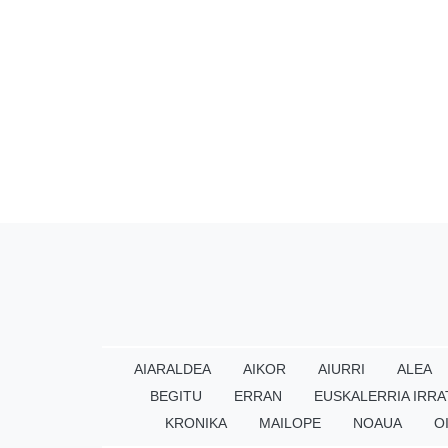
AIARALDEA
AIKOR
AIURRI
ALEA
BEGITU
ERRAN
EUSKALERRIA IRRA
KRONIKA
MAILOPE
NOAUA
O