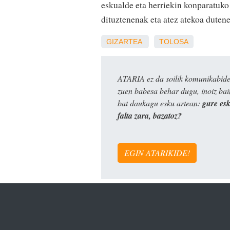
eskualde eta herriekin konparatuko
dituztenenak eta atez atekoa dutene
GIZARTEA
TOLOSA
ATARIA ez da soilik komunikabide 
zuen babesa behar dugu, inoiz ba
bat daukagu esku artean:
gure es
falta zara, bazatoz?
EGIN ATARIKIDE!