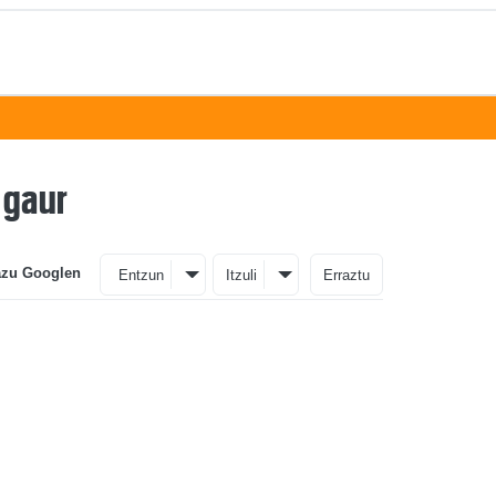
 gaur
azu Googlen
Entzun
Itzuli
Erraztu