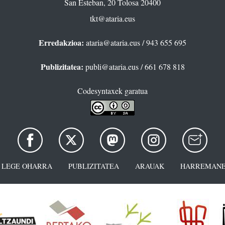
San Esteban, 20 Tolosa 20400
tkt@ataria.eus
Erredakzioa:
ataria@ataria.eus
/ 943 655 695
Publizitatea:
publi@ataria.eus
/ 661 678 818
Codesyntaxek garatua
LEGE OHARRA
PUBLIZITATEA
ARAUAK
HARREMANE