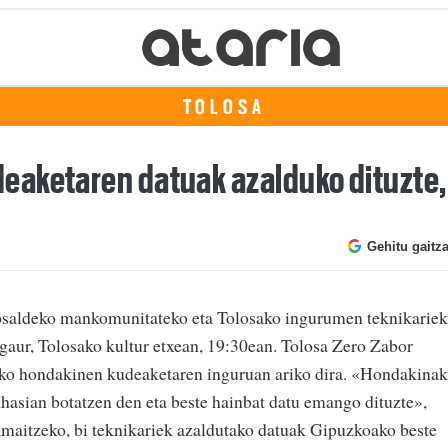
TOLOSA
eaketaren datuak azalduko dituzte,
Gehitu gaitz
saldeko mankomunitateko eta Tolosako ingurumen teknikariek
gaur, Tolosako kultur etxean, 19:30ean. Tolosa Zero Zabor
ko hondakinen kudeaketaren inguruan ariko dira. «Hondakinak
ahasian botatzen den eta beste hainbat datu emango dituzte»,
 amaitzeko, bi teknikariek azaldutako datuak Gipuzkoako beste