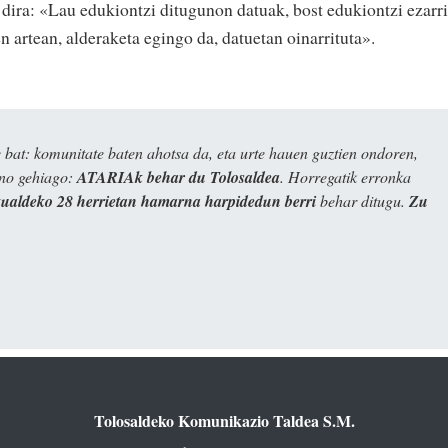
 dira: «Lau edukiontzi ditugunon datuak, bost edukiontzi ezarr
n artean, alderaketa egingo da, datuetan oinarrituta».
bat: komunitate baten ahotsa da, eta urte hauen guztien ondoren,
ino gehiago:
ATARIAk behar du Tolosaldea
. Horregatik erronka
kualdeko 28 herrietan hamarna harpidedun berri
behar ditugu.
Zu
Tolosaldeko Komunikazio Taldea S.M.