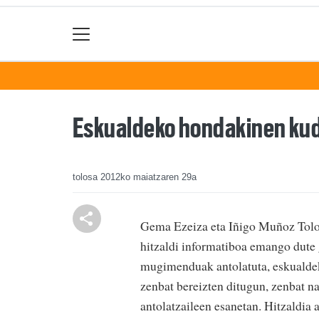
Eskualdeko hondakinen kud
tolosa
2012ko maiatzaren 29a
Gema Ezeiza eta Iñigo Muñoz Tolo
hitzaldi informatiboa emango dute 
mugimenduak antolatuta, eskualde
zenbat bereizten ditugun, zenbat n
antolatzaileen esanetan. Hitzaldia