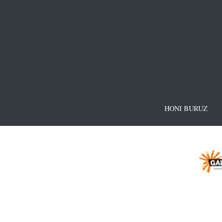
HONI BURUZ