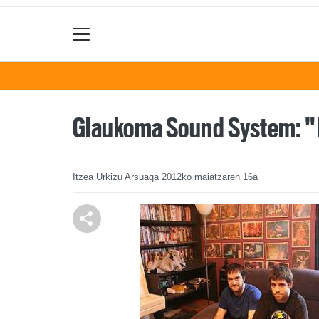
Glaukoma Sound System: "Hi
Itzea Urkizu Arsuaga
2012ko maiatzaren 16a