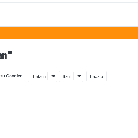
ean"
azu Googlen
Entzun
Itzuli
Erraztu