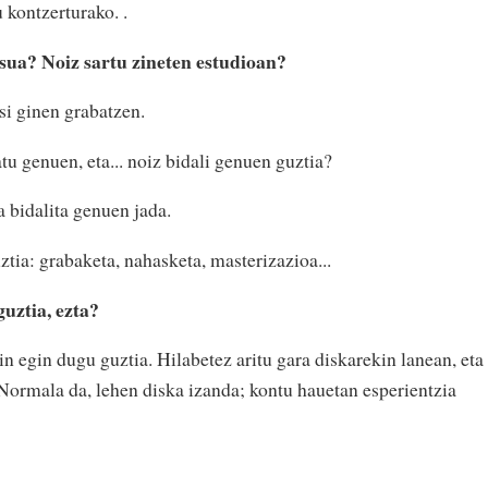
 kontzerturako. .
sua? Noiz sartu zineten estudioan?
i ginen grabatzen.
u genuen, eta... noiz bidali genuen guztia?
 bidalita genuen jada.
tia: grabaketa, nahasketa, masterizazioa...
uztia, ezta?
 egin dugu guztia. Hilabetez aritu gara diskarekin lanean, eta
 Normala da, lehen diska izanda; kontu hauetan esperientzia