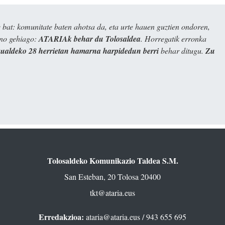
bat: komunitate baten ahotsa da, eta urte hauen guztien ondoren,
ino gehiago:
ATARIAk behar du Tolosaldea
. Horregatik erronka
kualdeko 28 herrietan hamarna harpidedun berri
behar ditugu.
Zu
Tolosaldeko Komunikazio Taldea S.M.
San Esteban, 20 Tolosa 20400
tkt@ataria.eus
Erredakzioa:
ataria@ataria.eus
/ 943 655 695