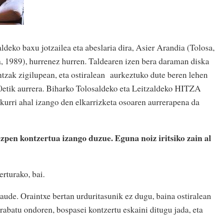
ko baxu jotzailea eta abeslaria dira, Asier Arandia (Tolosa,
, 1989), hurrenez hurren. Taldearen izen bera daraman diska
tzak zigilupean, eta ostiralean aurkeztuko dute beren lehen
0etik aurrera. Biharko Tolosaldeko eta Leitzaldeko HITZA
kurri ahal izango den elkarrizketa osoaren aurrerapena da
zpen kontzertua izango duzue. Eguna noiz iritsiko zain al
rturako, bai.
aude. Oraintxe bertan urduritasunik ez dugu, baina ostiralean
grabatu ondoren, bospasei kontzertu eskaini ditugu jada, eta