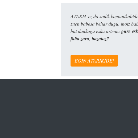
ATARIA ez da soilik komunikabide 
zuen babesa behar dugu, inoiz ba
bat daukagu esku artean:
gure es
falta zara, bazatoz?
EGIN ATARIKIDE!