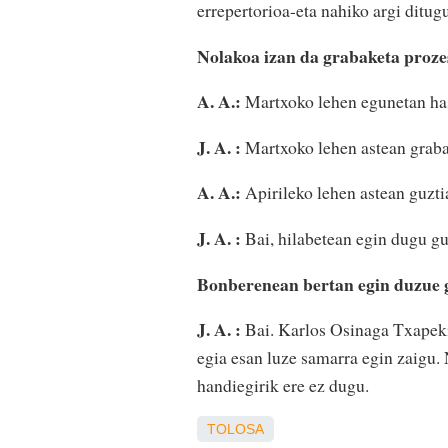
errepertorioa-eta nahiko argi ditugu
Nolakoa izan da grabaketa proze
A. A.:
Martxoko lehen egunetan has
J. A. :
Martxoko lehen astean grabat
A. A.:
Apirileko lehen astean guztia
J. A. :
Bai, hilabetean egin dugu guz
Bonberenean bertan egin duzue g
J. A. :
Bai. Karlos Osinaga Txapekin
egia esan luze samarra egin zaigu.
handiegirik ere ez dugu.
TOLOSA