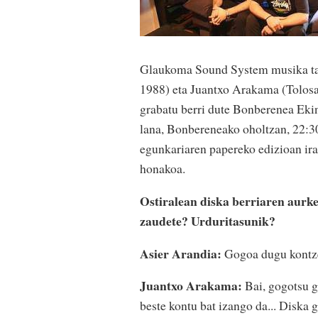
Glaukoma Sound System musika talde
1988) eta Juantxo Arakama (Tolosa
grabatu berri dute Bonberenea Ekin
lana, Bonbereneako oholtzan, 22:3
egunkariaren papereko edizioan ira
honakoa.
Ostiralean diska berriaren aurke
zaudete? Urduritasunik?
Asier Arandia:
Gogoa dugu kontze
Juantxo Arakama:
Bai, gogotsu g
beste kontu bat izango da... Diska 