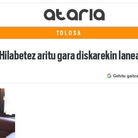
TOLOSA
labetez aritu gara diskarekin lan
Gehitu gaitz