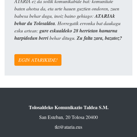
ATARIA ez da soilik komunikabide bat: komunitate
baten ahotsa da, eta urte hauen guztien ondoren, zuen
babesa behar dugu, inoiz baino gehiago:
ATARIAk
behar du Tolosaldea
. Horregatik erronka bat daukagu
esku artean:
gure eskualdeko 28 herrietan hamarna
harpidedun berri
behar ditugu.
Zu falta zara, bazatoz?
EGIN ATARIKIDE!
Tolosaldeko Komunikazio Taldea S.M.
San Esteban, 20 Tolosa 20400
tkt@ataria.eus