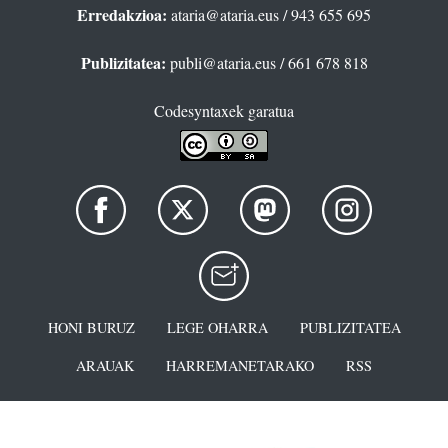
Erredakzioa:
ataria@ataria.eus
/ 943 655 695
Publizitatea:
publi@ataria.eus
/ 661 678 818
Codesyntaxek garatua
HONI BURUZ
LEGE OHARRA
PUBLIZITATEA
ARAUAK
HARREMANETARAKO
RSS