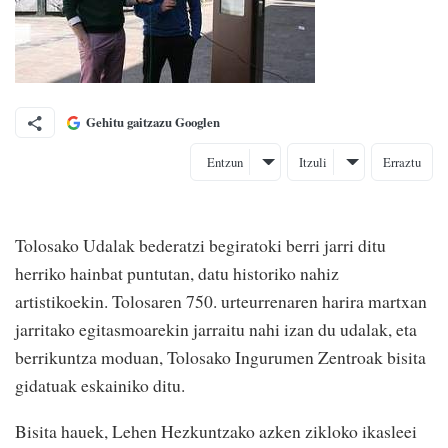
Gehitu gaitzazu Googlen
Entzun
Itzuli
Erraztu
Tolosako Udalak bederatzi begiratoki berri jarri ditu
herriko hainbat puntutan, datu historiko nahiz
artistikoekin. Tolosaren 750. urteurrenaren harira martxan
jarritako egitasmoarekin jarraitu nahi izan du udalak, eta
berrikuntza moduan, Tolosako Ingurumen Zentroak bisita
gidatuak eskainiko ditu.
Bisita hauek, Lehen Hezkuntzako azken zikloko ikasleei