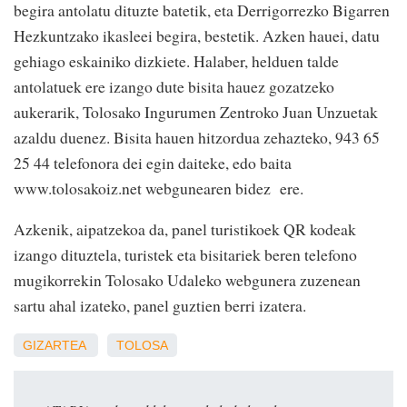
begira antolatu dituzte batetik, eta Derrigorrezko Bigarren
Hezkuntzako ikasleei begira, bestetik. Azken hauei, datu
gehiago eskainiko dizkiete. Halaber, helduen talde
antolatuek ere izango dute bisita hauez gozatzeko
aukerarik, Tolosako Ingurumen Zentroko Juan Unzuetak
azaldu duenez. Bisita hauen hitzordua zehazteko, 943 65
25 44 telefonora dei egin daiteke, edo baita
www.tolosakoiz.net webgunearen bidez ere.
Azkenik, aipatzekoa da, panel turistikoek QR kodeak
izango dituztela, turistek eta bisitariek beren telefono
mugikorrekin Tolosako Udaleko webgunera zuzenean
sartu ahal izateko, panel guztien berri izatera.
GIZARTEA
TOLOSA