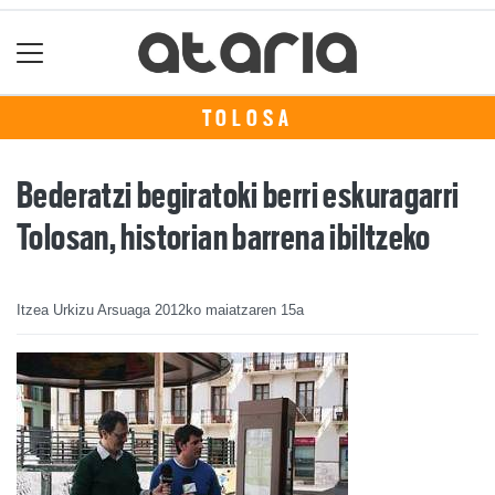
TOLOSA
Bederatzi begiratoki berri eskuragarri
Tolosan, historian barrena ibiltzeko
Itzea Urkizu Arsuaga
2012ko maiatzaren 15a