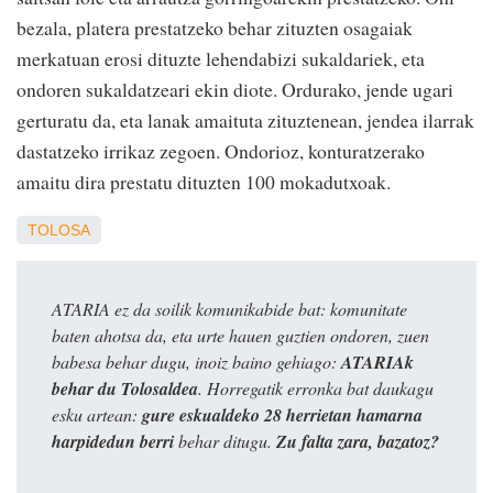
bezala, platera prestatzeko behar zituzten osagaiak
merkatuan erosi dituzte lehendabizi sukaldariek, eta
ondoren sukaldatzeari ekin diote. Ordurako, jende ugari
gerturatu da, eta lanak amaituta zituztenean, jendea ilarrak
dastatzeko irrikaz zegoen. Ondorioz, konturatzerako
amaitu dira prestatu dituzten 100 mokadutxoak.
TOLOSA
ATARIA ez da soilik komunikabide bat: komunitate
baten ahotsa da, eta urte hauen guztien ondoren, zuen
babesa behar dugu, inoiz baino gehiago:
ATARIAk
behar du Tolosaldea
. Horregatik erronka bat daukagu
esku artean:
gure eskualdeko 28 herrietan hamarna
harpidedun berri
behar ditugu.
Zu falta zara, bazatoz?