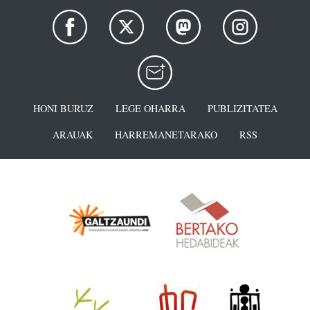
HONI BURUZ
LEGE OHARRA
PUBLIZITATEA
ARAUAK
HARREMANETARAKO
RSS