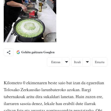
Gehitu gaitzazu Googlen
Entzun
Itzuli
Erraztu
Kilometro 0 ekimenaren beste saio bat izan da eguerdian
Tolosako Zerkausiko larunbateroko azokan. Ilargi
tabernakoak aritu dira sukaldari lanetan. Hain zuzen ere,
ilarraren sasoia denez, lekale hau erabili dute ilarrak
saltsan foie eta arrautza gorringoarekin prestatzeko. Ohi