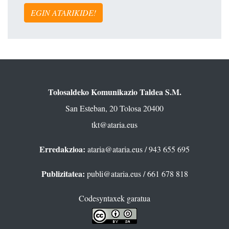
EGIN ATARIKIDE!
Tolosaldeko Komunikazio Taldea S.M.
San Esteban, 20 Tolosa 20400
tkt@ataria.eus
Erredakzioa:
ataria@ataria.eus
/ 943 655 695
Publizitatea:
publi@ataria.eus
/ 661 678 818
Codesyntaxek garatua