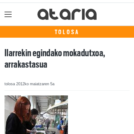
TOLOSA
Ilarrekin egindako mokadutxoa,
arrakastasua
tolosa
2012ko maiatzaren 5a