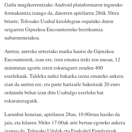
Gailu mugikorrentzako Android plataformaren inguruko
formakuntza izango da, datorren apirilaren 28tik 30era
bitarte, Tolosako Usabal kiroldegian ospatuko duten
seigarren Gipuzkoa Encounterreko berrikuntza
nabarmenetakoa.
Aurten, aurreko urteetako marka hautsi du Gipuzkoa
Encounterrek, izan ere, izen ematea ireki zen unean, 12
minututan agortu ziren eskuragarri zeuden 400
eserlekuak. Taldeka nahiz bakarka izena emateko aukera
izan da aurten ere, eta parte hartzaile bakoitzak 20 euro
ordaindu behar izan ditu Usabalgo eserleku bat
eskuratzeagatik.
Larunbat honetan, apirilaren 28an, 10:00etan hasiko da
jaia, eta hilaren 30eko 17:00ak arte bertan egoteko aukera
izango da. Tolosako Udalak eta Euskaltel Fundazioak