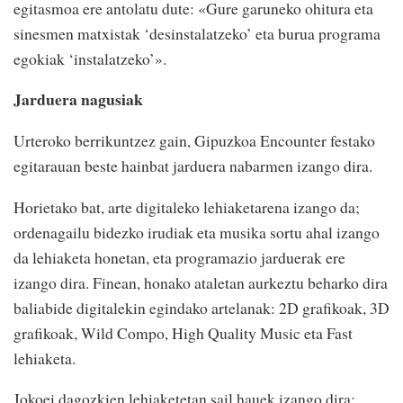
egitasmoa ere antolatu dute: «Gure garuneko ohitura eta
sinesmen matxistak ‘desinstalatzeko’ eta burua programa
egokiak ‘instalatzeko’».
Jarduera nagusiak
Urteroko berrikuntzez gain, Gipuzkoa Encounter festako
egitarauan beste hainbat jarduera nabarmen izango dira.
Horietako bat, arte digitaleko lehiaketarena izango da;
ordenagailu bidezko irudiak eta musika sortu ahal izango
da lehiaketa honetan, eta programazio jarduerak ere
izango dira. Finean, honako ataletan aurkeztu beharko dira
baliabide digitalekin egindako artelanak: 2D grafikoak, 3D
grafikoak, Wild Compo, High Quality Music eta Fast
lehiaketa.
Jokoei dagozkien lehiaketetan sail hauek izango dira: