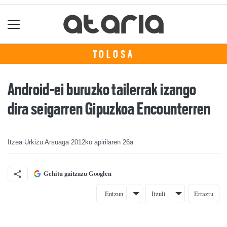
TOLOSA
Android-ei buruzko tailerrak izango
dira seigarren Gipuzkoa Encounterren
Itzea Urkizu Arsuaga
2012ko apirilaren 26a
Gehitu gaitzazu Googlen
Entzun
Itzuli
Erraztu