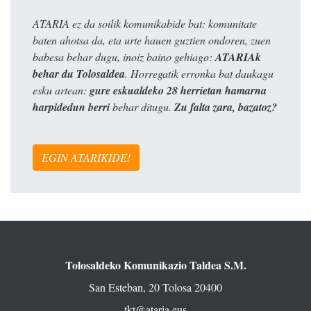
ATARIA ez da soilik komunikabide bat: komunitate
baten ahotsa da, eta urte hauen guztien ondoren, zuen
babesa behar dugu, inoiz baino gehiago:
ATARIAk
behar du Tolosaldea
. Horregatik erronka bat daukagu
esku artean:
gure eskualdeko 28 herrietan hamarna
harpidedun berri
behar ditugu.
Zu falta zara, bazatoz?
EGIN ATARIKIDE!
Tolosaldeko Komunikazio Taldea S.M.
San Esteban, 20 Tolosa 20400
tkt@ataria.eus