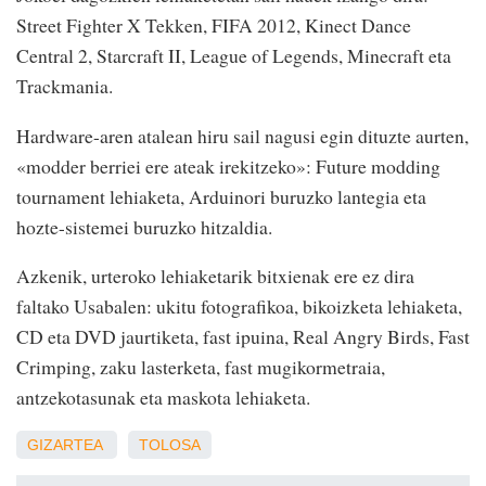
Street Fighter X Tekken, FIFA 2012, Kinect Dance
Central 2, Starcraft II, League of Legends, Minecraft eta
Trackmania.
Hardware-aren atalean hiru sail nagusi egin dituzte aurten,
«modder berriei ere ateak irekitzeko»: Future modding
tournament lehiaketa, Arduinori buruzko lantegia eta
hozte-sistemei buruzko hitzaldia.
Azkenik, urteroko lehiaketarik bitxienak ere ez dira
faltako Usabalen: ukitu fotografikoa, bikoizketa lehiaketa,
CD eta DVD jaurtiketa, fast ipuina, Real Angry Birds, Fast
Crimping, zaku lasterketa, fast mugikormetraia,
antzekotasunak eta maskota lehiaketa.
GIZARTEA
TOLOSA