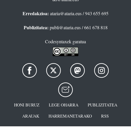
Erredakzioa:
ataria@ataria.eus
/ 943 655 695
Publizitatea:
publi@ataria.eus
/ 661 678 818
Codesyntaxek garatua
HONI BURUZ
LEGE OHARRA
PUBLIZITATEA
ARAUAK
HARREMANETARAKO
RSS