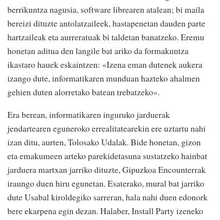
berrikuntza nagusia, software librearen atalean; bi maila
bereizi dituzte antolatzaileek, hastapenetan dauden parte
hartzaileak eta aurreratuak bi taldetan banatzeko. Eremu
honetan aditua den langile bat ariko da formakuntza
ikastaro hauek eskaintzen: «Izena eman dutenek aukera
izango dute, informatikaren munduan hazteko ahalmen
gehien duten alorretako batean trebatzeko».
Era berean, informatikaren inguruko jarduerak
jendartearen eguneroko errealitatearekin ere uztartu nahi
izan ditu, aurten, Tolosako Udalak. Bide honetan, gizon
eta emakumeen arteko parekidetasuna sustatzeko hainbat
jarduera martxan jarriko dituzte, Gipuzkoa Encounterrak
iraungo duen hiru egunetan. Esaterako, mural bat jarriko
dute Usabal kiroldegiko sarreran, hala nahi duen edonork
bere ekarpena egin dezan. Halaber, Install Party izeneko