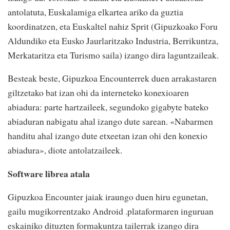
antolatuta, Euskalamiga elkartea ariko da guztia
koordinatzen, eta Euskaltel nahiz Sprit (Gipuzkoako Foru
Aldundiko eta Eusko Jaurlaritzako Industria, Berrikuntza,
Merkataritza eta Turismo saila) izango dira laguntzaileak.
Besteak beste, Gipuzkoa Encounterrek duen arrakastaren
giltzetako bat izan ohi da interneteko konexioaren
abiadura: parte hartzaileek, segundoko gigabyte bateko
abiaduran nabigatu ahal izango dute sarean. «Nabarmen
handitu ahal izango dute etxeetan izan ohi den konexio
abiadura», diote antolatzaileek.
Software librea atala
Gipuzkoa Encounter jaiak iraungo duen hiru egunetan,
gailu mugikorrentzako Android .plataformaren inguruan
eskainiko dituzten formakuntza tailerrak izango dira