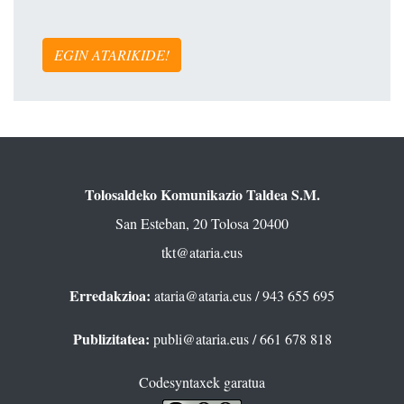
EGIN ATARIKIDE!
Tolosaldeko Komunikazio Taldea S.M.
San Esteban, 20 Tolosa 20400
tkt@ataria.eus
Erredakzioa:
ataria@ataria.eus
/ 943 655 695
Publizitatea:
publi@ataria.eus
/ 661 678 818
Codesyntaxek garatua