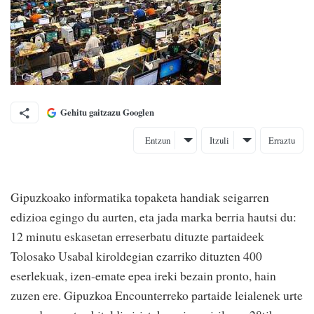
Gehitu gaitzazu Googlen
Entzun
Itzuli
Erraztu
Gipuzkoako informatika topaketa handiak seigarren
edizioa egingo du aurten, eta jada marka berria hautsi du:
12 minutu eskasetan erreserbatu dituzte partaideek
Tolosako Usabal kiroldegian ezarriko dituzten 400
eserlekuak, izen-emate epea ireki bezain pronto, hain
zuzen ere. Gipuzkoa Encounterreko partaide leialenek urte