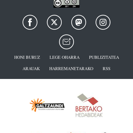
HONI BURUZ
LEGE OHARRA
PUBLIZITATEA
ARAUAK
HARREMANETARAKO
RSS