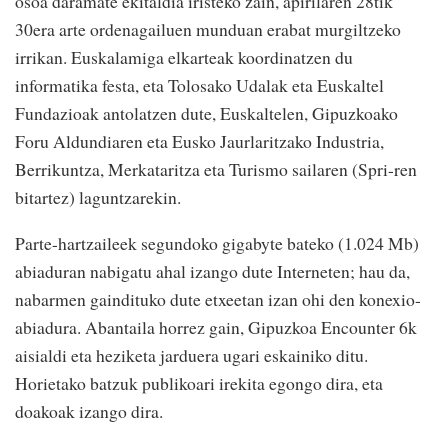
osoa daramate ekitaldia iristeko zain, apirilaren 28tik
30era arte ordenagailuen munduan erabat murgiltzeko
irrikan. Euskalamiga elkarteak koordinatzen du
informatika festa, eta Tolosako Udalak eta Euskaltel
Fundazioak antolatzen dute, Euskaltelen, Gipuzkoako
Foru Aldundiaren eta Eusko Jaurlaritzako Industria,
Berrikuntza, Merkataritza eta Turismo sailaren (Spri-ren
bitartez) laguntzarekin.
Parte-hartzaileek segundoko gigabyte bateko (1.024 Mb)
abiaduran nabigatu ahal izango dute Interneten; hau da,
nabarmen gaindituko dute etxeetan izan ohi den konexio-
abiadura. Abantaila horrez gain, Gipuzkoa Encounter 6k
aisialdi eta heziketa jarduera ugari eskainiko ditu.
Horietako batzuk publikoari irekita egongo dira, eta
doakoak izango dira.