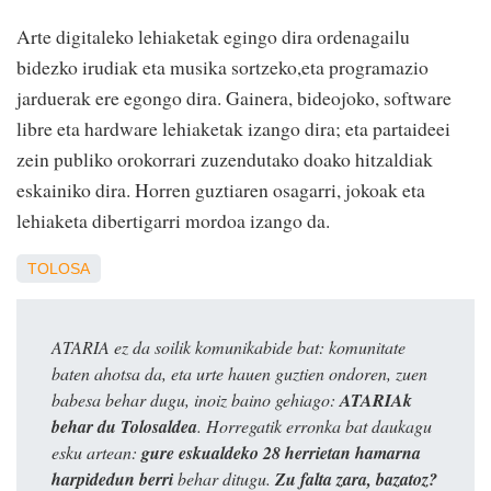
Arte digitaleko lehiaketak egingo dira ordenagailu
bidezko irudiak eta musika sortzeko,eta programazio
jarduerak ere egongo dira. Gainera, bideojoko, software
libre eta hardware lehiaketak izango dira; eta partaideei
zein publiko orokorrari zuzendutako doako hitzaldiak
eskainiko dira. Horren guztiaren osagarri, jokoak eta
lehiaketa dibertigarri mordoa izango da.
TOLOSA
ATARIA ez da soilik komunikabide bat: komunitate
baten ahotsa da, eta urte hauen guztien ondoren, zuen
babesa behar dugu, inoiz baino gehiago:
ATARIAk
behar du Tolosaldea
. Horregatik erronka bat daukagu
esku artean:
gure eskualdeko 28 herrietan hamarna
harpidedun berri
behar ditugu.
Zu falta zara, bazatoz?