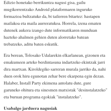
Edizio honetako berrikuntza nagusi gisa, gailu
mugikorrentzako Android plataformaren inguruko
formazioa bultzatuko da, bi tailerren bitartez: hastapen
mailakoa eta maila aurreratukoa. Horrela, izena ematen
dutenek aukera izango dute informatikaren munduan
hazteko ahalmen gehien duten alorretako batean
trebatzeko, aditu baten eskutik.
Era berean, Tolosako Udalarekin elkarlanean, gizonen eta
emakumeen arteko berdintasuna indartzeko ekintzak jarri
dira martxan. Kiroldegiko sarreran murala jarriko da, nahi
duen orok hiru egunotan zehar bere ekarpena egin dezan.
Halaber, Install Party ekimena antolatu dute, gure
garuneko ohitura eta sinesmen matxistak "desinstalatzeko"
eta buruan programa egokiak "instalatzeko".
Usabalgo jarduera nagusiak