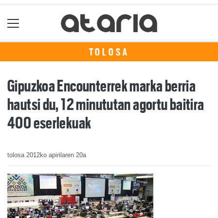
TOLOSA
Gipuzkoa Encounterrek marka berria
hautsi du, 12 minututan agortu baitira
400 eserlekuak
tolosa
2012ko apirilaren 20a