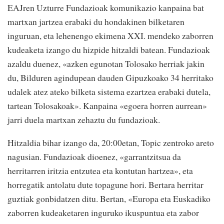
EAJren Uzturre Fundazioak komunikazio kanpaina bat
martxan jartzea erabaki du hondakinen bilketaren
inguruan, eta lehenengo ekimena XXI. mendeko zaborren
kudeaketa izango du hizpide hitzaldi batean. Fundazioak
azaldu duenez, «azken egunotan Tolosako herriak jakin
du, Bilduren agindupean dauden Gipuzkoako 34 herritako
udalek atez ateko bilketa sistema ezartzea erabaki dutela,
tartean Tolosakoak». Kanpaina «egoera horren aurrean»
jarri duela martxan zehaztu du fundazioak.
Hitzaldia bihar izango da, 20:00etan, Topic zentroko areto
nagusian. Fundazioak dioenez, «garrantzitsua da
herritarren iritzia entzutea eta kontutan hartzea», eta
horregatik antolatu dute topagune hori. Bertara herritar
guztiak gonbidatzen ditu. Bertan, «Europa eta Euskadiko
zaborren kudeaketaren inguruko ikuspuntua eta zabor