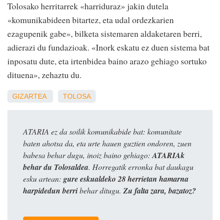
Tolosako herritarrek «harriduraz» jakin dutela
«komunikabideen bitartez, eta udal ordezkarien
ezagupenik gabe», bilketa sistemaren aldaketaren berri,
adierazi du fundazioak. «Inork eskatu ez duen sistema bat
inposatu dute, eta irtenbidea baino arazo gehiago sortuko
dituena», zehaztu du.
GIZARTEA
TOLOSA
ATARIA ez da soilik komunikabide bat: komunitate
baten ahotsa da, eta urte hauen guztien ondoren, zuen
babesa behar dugu, inoiz baino gehiago:
ATARIAk
behar du Tolosaldea
. Horregatik erronka bat daukagu
esku artean:
gure eskualdeko 28 herrietan hamarna
harpidedun berri
behar ditugu.
Zu falta zara, bazatoz?