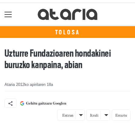
TOLOSA
Uzturre Fundazioaren hondakinei
buruzko kanpaina, abian
Ataria
2012ko apirilaren 18a
Gehitu gaitzazu Googlen
Entzun
Itzuli
Erraztu