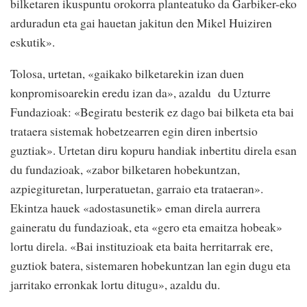
bilketaren ikuspuntu orokorra planteatuko da Garbiker-eko
arduradun eta gai hauetan jakitun den Mikel Huiziren
eskutik».
Tolosa, urtetan, «gaikako bilketarekin izan duen
konpromisoarekin eredu izan da», azaldu du Uzturre
Fundazioak: «Begiratu besterik ez dago bai bilketa eta bai
trataera sistemak hobetzearren egin diren inbertsio
guztiak». Urtetan diru kopuru handiak inbertitu direla esan
du fundazioak, «zabor bilketaren hobekuntzan,
azpiegituretan, lurperatuetan, garraio eta trataeran».
Ekintza hauek «adostasunetik» eman direla aurrera
gaineratu du fundazioak, eta «gero eta emaitza hobeak»
lortu direla. «Bai instituzioak eta baita herritarrak ere,
guztiok batera, sistemaren hobekuntzan lan egin dugu eta
jarritako erronkak lortu ditugu», azaldu du.