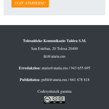
EGIN ATARIKIDE!
Tolosaldeko Komunikazio Taldea S.M.
San Esteban, 20 Tolosa 20400
tkt@ataria.eus
Erredakzioa:
ataria@ataria.eus
/ 943 655 695
Publizitatea:
publi@ataria.eus
/ 661 678 818
Codesyntaxek garatua