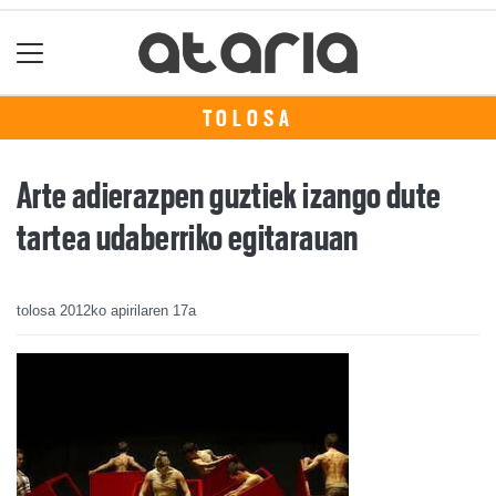
TOLOSA
Arte adierazpen guztiek izango dute
tartea udaberriko egitarauan
tolosa
2012ko apirilaren 17a