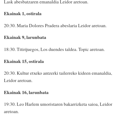
Lask abesbatzaren emanaldia Leidor aretoan.
Ekainak 1, ostirala
20:30. Maria Dolores Pradera abeslaria Leidor aretoan.
Ekainak 9, larunbata
18:30. Titirijuegos, Los duendes taldea. Topic aretoan.
Ekainak 15, ostirala
20:30. Kultur etxeko antzerki tailerreko kideen emanaldia,
Leidor aretoan.
Ekainak 16, larunbata
19:30. Leo Harlem umoristaren bakarrizketa saioa, Leidor
aretoan.