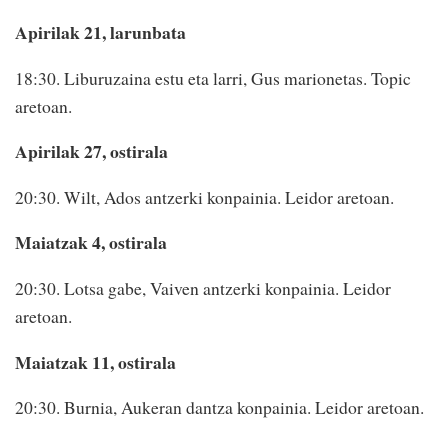
Apirilak 21, larunbata
18:30. Liburuzaina estu eta larri, Gus marionetas. Topic
aretoan.
Apirilak 27, ostirala
20:30. Wilt, Ados antzerki konpainia. Leidor aretoan.
Maiatzak 4, ostirala
20:30. Lotsa gabe, Vaiven antzerki konpainia. Leidor
aretoan.
Maiatzak 11, ostirala
20:30. Burnia, Aukeran dantza konpainia. Leidor aretoan.