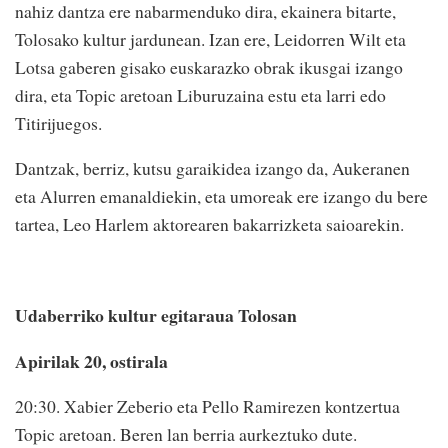
nahiz dantza ere nabarmenduko dira, ekainera bitarte,
Tolosako kultur jardunean. Izan ere, Leidorren Wilt eta
Lotsa gaberen gisako euskarazko obrak ikusgai izango
dira, eta Topic aretoan Liburuzaina estu eta larri edo
Titirijuegos.
Dantzak, berriz, kutsu garaikidea izango da, Aukeranen
eta Alurren emanaldiekin, eta umoreak ere izango du bere
tartea, Leo Harlem aktorearen bakarrizketa saioarekin.
Udaberriko kultur egitaraua Tolosan
Apirilak 20, ostirala
20:30. Xabier Zeberio eta Pello Ramirezen kontzertua
Topic aretoan. Beren lan berria aurkeztuko dute.