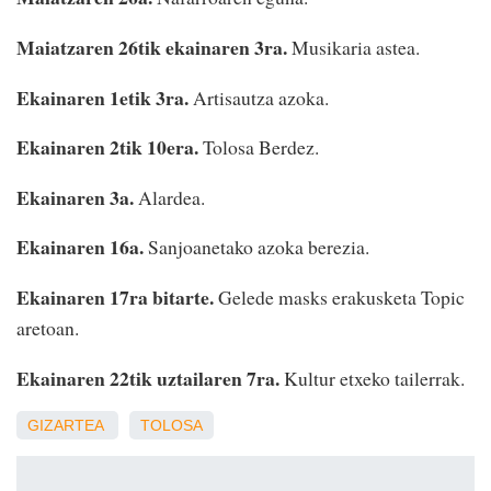
Maiatzaren 26tik ekainaren 3ra.
Musikaria astea.
Ekainaren 1etik 3ra.
Artisautza azoka.
Ekainaren 2tik 10era.
Tolosa Berdez.
Ekainaren 3a.
Alardea.
Ekainaren 16a.
Sanjoanetako azoka berezia.
Ekainaren 17ra bitarte.
Gelede masks erakusketa Topic
aretoan.
Ekainaren 22tik uztailaren 7ra.
Kultur etxeko tailerrak.
GIZARTEA
TOLOSA