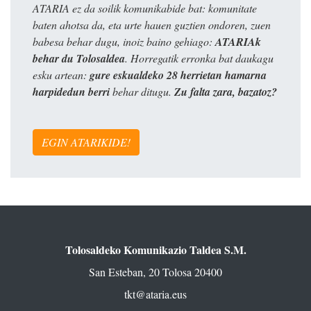
ATARIA ez da soilik komunikabide bat: komunitate
baten ahotsa da, eta urte hauen guztien ondoren, zuen
babesa behar dugu, inoiz baino gehiago:
ATARIAk
behar du Tolosaldea
. Horregatik erronka bat daukagu
esku artean:
gure eskualdeko 28 herrietan hamarna
harpidedun berri
behar ditugu.
Zu falta zara, bazatoz?
EGIN ATARIKIDE!
Tolosaldeko Komunikazio Taldea S.M.
San Esteban, 20 Tolosa 20400
tkt@ataria.eus