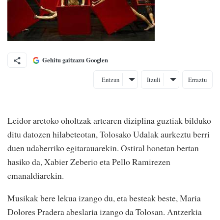
Gehitu gaitzazu Googlen
Entzun
Itzuli
Erraztu
Leidor aretoko oholtzak artearen diziplina guztiak bilduko
ditu datozen hilabeteotan, Tolosako Udalak aurkeztu berri
duen udaberriko egitarauarekin. Ostiral honetan bertan
hasiko da, Xabier Zeberio eta Pello Ramirezen
emanaldiarekin.
Musikak bere lekua izango du, eta besteak beste, Maria
Dolores Pradera abeslaria izango da Tolosan. Antzerkia