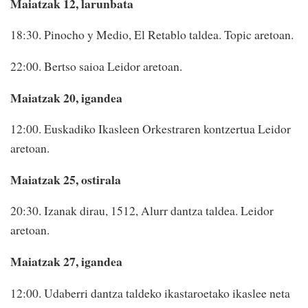
Maiatzak 12, larunbata
18:30. Pinocho y Medio, El Retablo taldea. Topic aretoan.
22:00. Bertso saioa Leidor aretoan.
Maiatzak 20, igandea
12:00. Euskadiko Ikasleen Orkestraren kontzertua Leidor
aretoan.
Maiatzak 25, ostirala
20:30. Izanak dirau, 1512, Alurr dantza taldea. Leidor
aretoan.
Maiatzak 27, igandea
12:00. Udaberri dantza taldeko ikastaroetako ikaslee neta