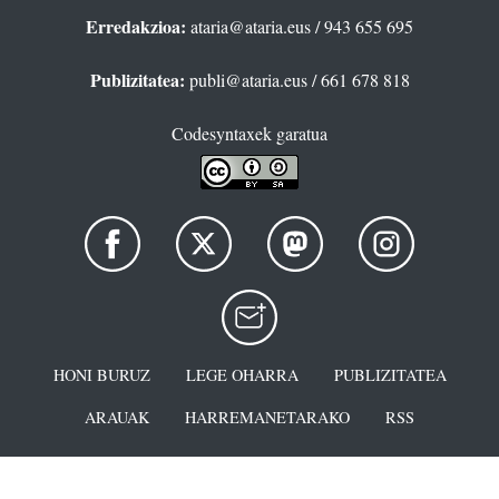
Erredakzioa:
ataria@ataria.eus
/ 943 655 695
Publizitatea:
publi@ataria.eus
/ 661 678 818
Codesyntaxek garatua
HONI BURUZ
LEGE OHARRA
PUBLIZITATEA
ARAUAK
HARREMANETARAKO
RSS