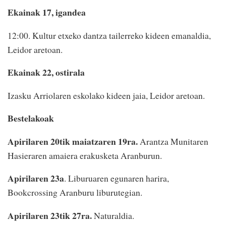
Ekainak 17, igandea
12:00. Kultur etxeko dantza tailerreko kideen emanaldia,
Leidor aretoan.
Ekainak 22, ostirala
Izasku Arriolaren eskolako kideen jaia, Leidor aretoan.
Bestelakoak
Apirilaren 20tik maiatzaren 19ra.
Arantza Munitaren
Hasieraren amaiera erakusketa Aranburun.
Apirilaren 23a
. Liburuaren egunaren harira,
Bookcrossing Aranburu liburutegian.
Apirilaren 23tik 27ra.
Naturaldia.