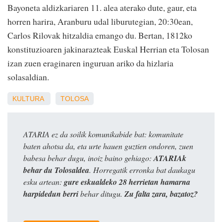
Bayoneta aldizkariaren 11. alea aterako dute, gaur, eta
horren harira, Aranburu udal liburutegian, 20:30ean,
Carlos Rilovak hitzaldia emango du. Bertan, 1812ko
konstituzioaren jakinarazteak Euskal Herrian eta Tolosan
izan zuen eraginaren inguruan ariko da hizlaria
solasaldian.
KULTURA
TOLOSA
ATARIA ez da soilik komunikabide bat: komunitate
baten ahotsa da, eta urte hauen guztien ondoren, zuen
babesa behar dugu, inoiz baino gehiago:
ATARIAk
behar du Tolosaldea
. Horregatik erronka bat daukagu
esku artean:
gure eskualdeko 28 herrietan hamarna
harpidedun berri
behar ditugu.
Zu falta zara, bazatoz?