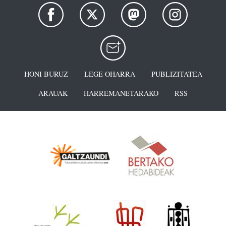
HONI BURUZ
LEGE OHARRA
PUBLIZITATEA
ARAUAK
HARREMANETARAKO
RSS