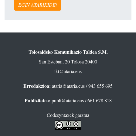
EGIN ATARIKIDE!
Tolosaldeko Komunikazio Taldea S.M.
San Esteban, 20 Tolosa 20400
tkt@ataria.eus
Erredakzioa:
ataria@ataria.eus
/ 943 655 695
Publizitatea:
publi@ataria.eus
/ 661 678 818
Codesyntaxek garatua