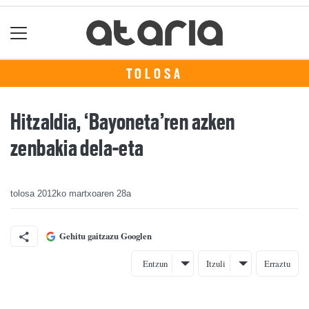
TOLOSA
Hitzaldia, ‘Bayoneta’ren azken
zenbakia dela-eta
tolosa
2012ko martxoaren 28a
Gehitu gaitzazu Googlen
Entzun
Itzuli
Erraztu