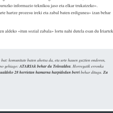
ruzko informazio teknikoa jaso eta elkar trukatzeko».
te hartze prozesu ireki eta zabal baten erdigunea» izan behar
n aldeko «itun sozial zabala» lortu nahi dutela esan du Iriartek
bat: komunitate baten ahotsa da, eta urte hauen guztien ondoren,
ino gehiago:
ATARIAk behar du Tolosaldea
. Horregatik erronka
kualdeko 28 herrietan hamarna harpidedun berri
behar ditugu.
Zu