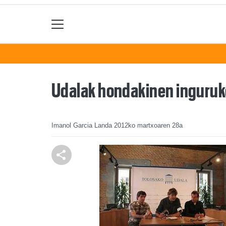
Udalak hondakinen inguruko
Imanol Garcia Landa
2012ko martxoaren 28a