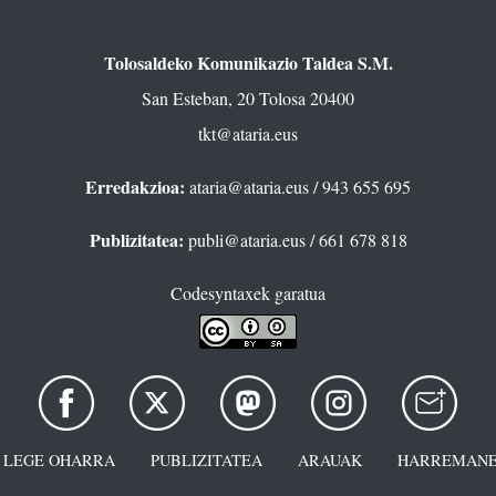
Tolosaldeko Komunikazio Taldea S.M.
San Esteban, 20 Tolosa 20400
tkt@ataria.eus
Erredakzioa:
ataria@ataria.eus
/ 943 655 695
Publizitatea:
publi@ataria.eus
/ 661 678 818
Codesyntaxek garatua
LEGE OHARRA
PUBLIZITATEA
ARAUAK
HARREMANE