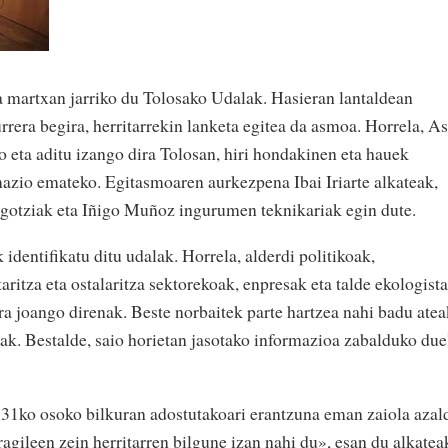
 martxan jarriko du Tolosako Udalak. Hasieran lantaldean
urrera begira, herritarrekin lanketa egitea da asmoa. Horrela, As
ko eta aditu izango dira Tolosan, hiri hondakinen eta hauek
azio emateko. Egitasmoaren aurkezpena Ibai Iriarte alkateak,
gotziak eta Iñigo Muñoz ingurumen teknikariak egin dute.
identifikatu ditu udalak. Horrela, alderdi politikoak,
aritza eta ostalaritza sektorekoak, enpresak eta talde ekologist
ra joango direnak. Beste norbaitek parte hartzea nahi badu atea
lak. Bestalde, saio horietan jasotako informazioa zabalduko due
en 31ko osoko bilkuran adostutakoari erantzuna eman zaiola azal
agileen zein herritarren bilgune izan nahi du», esan du alkatea