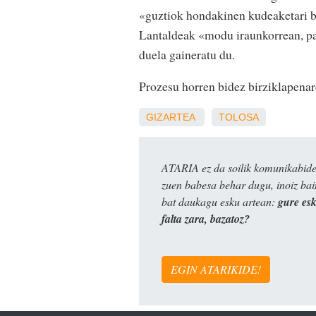
«guztiok hondakinen kudeaketari bu
Lantaldeak «modu iraunkorrean, par
duela gaineratu du.
Prozesu horren bidez birziklapenare
GIZARTEA
TOLOSA
ATARIA ez da soilik komunikabide 
zuen babesa behar dugu, inoiz ba
bat daukagu esku artean:
gure es
falta zara, bazatoz?
EGIN ATARIKIDE!