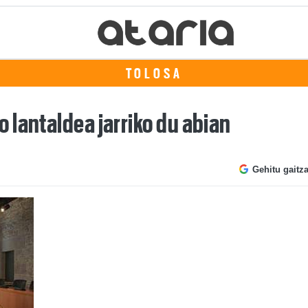
TOLOSA
 lantaldea jarriko du abian
Gehitu gaitz