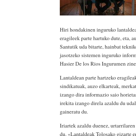
Hiri hondakinen inguruko lantaldea
eragileek parte hartuko dute, eta, a
Santutik uda bitarte, hainbat tekni
jasotzeko sistemen inguruko inform
Hasier De los Rios Ingurumen zine
Lantaldean parte hartzeko eragileak 
sindikatuak, auzo elkarteak, merkat
izango dira informazio saio horieta
irekita izango direla azaldu du uda
gaineratu du.
Iriartek azaldu duenez, urtarrilar
du. «Lantaldeak Tolosako gizarte er